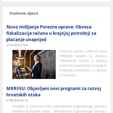
Poslovne vijesti
Novo mišljenje Porezne uprave: Obveza
fiskalizacije računa u krajnjoj potrošnji za
plaćanje unaprijed
07.08.2026 07:05
Porezna uprava izdala je novo
mišljenje vezano uz obvezu
fiskalizacije računa u krajnjoj
potrošnji za plaćanje unaprijed.
Mišljenje prenosimo u cijelosti
u nastavku.
MRRFEU: Objavljeni novi programi za razvoj
hrvatskih otoka
07.08.2026 06:10
ZAGREB, 6. kolovoza 2026. (Ministarstvo regionalnoga razvoja i
fondova Europske unije) - Ministarstvo regionalnoga razvoja i