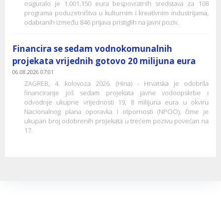
osiguralo je 1.001.150 eura bespovratnih sredstava za 108
programa poduzetništva u kulturnim i kreativnim industrijama,
odabranih između 846 prijava pristiglih na javni poziv.
Financira se sedam vodnokomunalnih
projekata vrijednih gotovo 20 milijuna eura
06.08.2026 07:01
ZAGREB, 4. kolovoza 2026. (Hina) - Hrvatska je odobrila
financiranje još sedam projekata javne vodoopskrbe i
odvodnje ukupne vrijednosti 19, 8 milijuna eura u okviru
Nacionalnog plana oporavka i otpornosti (NPOO), čime je
ukupan broj odobrenih projekata u trećem pozivu povećan na
17.