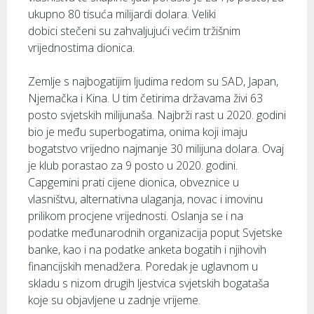
ukupno 80 tisuća milijardi dolara. Veliki
dobici stečeni su zahvaljujući većim tržišnim
vrijednostima dionica.
Zemlje s najbogatijim ljudima redom su SAD, Japan,
Njemačka i Kina. U tim četirima državama živi 63
posto svjetskih milijunaša. Najbrži rast u 2020. godini
bio je među superbogatima, onima koji imaju
bogatstvo vrijedno najmanje 30 milijuna dolara. Ovaj
je klub porastao za 9 posto u 2020. godini.
Capgemini prati cijene dionica, obveznice u
vlasništvu, alternativna ulaganja, novac i imovinu
prilikom procjene vrijednosti. Oslanja se i na
podatke međunarodnih organizacija poput Svjetske
banke, kao i na podatke anketa bogatih i njihovih
financijskih menadžera. Poredak je uglavnom u
skladu s nizom drugih ljestvica svjetskih bogataša
koje su objavljene u zadnje vrijeme.