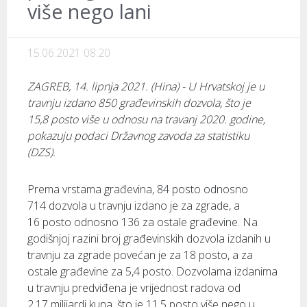
više nego lani
15.06.2021 08:20
ZAGREB, 14. lipnja 2021. (Hina) - U Hrvatskoj je u
travnju izdano 850 građevinskih dozvola, što je
15,8 posto više u odnosu na travanj 2020. godine,
pokazuju podaci Državnog zavoda za statistiku
(DZS).
Prema vrstama građevina, 84 posto odnosno
714 dozvola u travnju izdano je za zgrade, a
16 posto odnosno 136 za ostale građevine. Na
godišnjoj razini broj građevinskih dozvola izdanih u
travnju za zgrade povećan je za 18 posto, a za
ostale građevine za 5,4 posto. Dozvolama izdanima
u travnju predviđena je vrijednost radova od
2,17 milijardi kuna, što je 11,5 posto više nego u