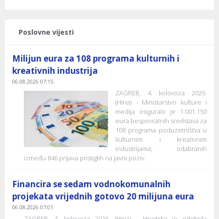
Poslovne vijesti
Milijun eura za 108 programa kulturnih i
kreativnih industrija
06.08.2026 07:15
ZAGREB, 4. kolovoza 2026.
(Hina) - Ministarstvo kulture i
medija osiguralo je 1.001.150
eura bespovratnih sredstava za
108 programa poduzetništva u
kulturnim i kreativnim
industrijama, odabranih
između 846 prijava pristiglih na javni poziv.
Financira se sedam vodnokomunalnih
projekata vrijednih gotovo 20 milijuna eura
06.08.2026 07:01
ZAGREB, 4. kolovoza 2026. (Hina) - Hrvatska je odobrila