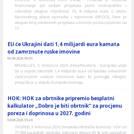
financiranje još sedam projekata javne vodoopskrbe i
odvodnje ukupne vrijednosti 19, 8 milijuna eura u okviru
Nacionalnog plana oporavka i otpornosti (NPOO), čime je
ukupan broj odobrenih projekata u trećem pozivu povećan na
17.
EU će Ukrajini dati 1,4 milijardi eura kamata
od zamrznute ruske imovine
06.08.2026 06:05
BRUXELLES, 5. kolovoza 2026. (Hina/Reuters) - Europska unija
će u srijedu iskoristiti 1,4 milijarde eura od kamata ostvarenih
zamrznutom ruskom imovinom kako bi pomogla Ukrajini,
priopćila je u srijedu Europska komisija.
HOK: HOK za obrtnike pripremio besplatni
kalkulator „Dobro je biti obrtnik“ za procjenu
poreza i doprinosa u 2027. godini
04.08.2026 05:24
ZAGREB, 3. kolovoza 2026. (Hrvatska obrtnička komora) - Više od
77.000 paušalnih obrtnika, odnosno gotovo 85 % svih paušalnih