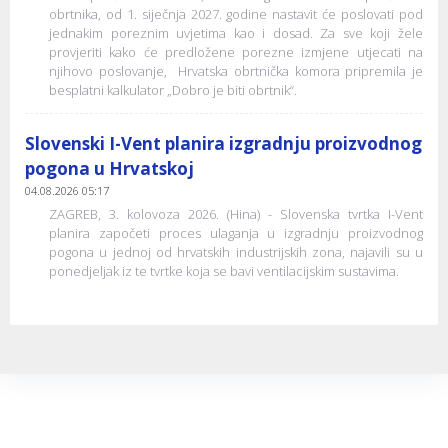
obrtnika, od 1. siječnja 2027. godine nastavit će poslovati pod
jednakim poreznim uvjetima kao i dosad. Za sve koji žele
provjeriti kako će predložene porezne izmjene utjecati na
njihovo poslovanje, Hrvatska obrtnička komora pripremila je
besplatni kalkulator „Dobro je biti obrtnik“.
Slovenski I-Vent planira izgradnju proizvodnog
pogona u Hrvatskoj
04.08.2026 05:17
ZAGREB, 3. kolovoza 2026. (Hina) - Slovenska tvrtka I-Vent
planira započeti proces ulaganja u izgradnju proizvodnog
pogona u jednoj od hrvatskih industrijskih zona, najavili su u
ponedjeljak iz te tvrtke koja se bavi ventilacijskim sustavima.