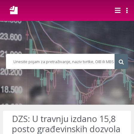
DZS: U travnju izdano 15,8
posto građevinskih dozvola