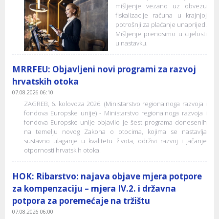
mišljenje vezano uz obvezu
fiskalizacije računa u krajnjoj
potrošnji za plaćanje unaprijed.
Mišljenje prenosimo u cijelosti
u nastavku.
MRRFEU: Objavljeni novi programi za razvoj
hrvatskih otoka
07.08.2026 06:10
ZAGREB, 6. kolovoza 2026. (Ministarstvo regionalnoga razvoja i
fondova Europske unije) - Ministarstvo regionalnoga razvoja i
fondova Europske unije objavilo je šest programa donesenih
na temelju novog Zakona o otocima, kojima se nastavlja
sustavno ulaganje u kvalitetu života, održivi razvoj i jačanje
otpornosti hrvatskih otoka.
HOK: Ribarstvo: najava objave mjera potpore
za kompenzaciju – mjera IV.2. i državna
potpora za poremećaje na tržištu
07.08.2026 06:00