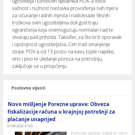
ugostitelja i turističkih djelatnika HOK-a ističe
važnost i nužnost nastavka provođenja svih mjera
za očuvanje radnih mjesta i nadoknade fiksnih
troškova svim ugostiteljima dok god traju
ograničenja koja onemogućuju normalan rad te
stvaraju pad prihoda. Također, za što brži oporavak
i opstojnost ugostiteljstva, Ceh traži smanjenje
stope PDV-a od 13 posto na kavu, tople napitke,
vino i pivo te ukidanje poreza na potrošnju,
zaključuje se u priopćenju.
Poslovne vijesti
Novo mišljenje Porezne uprave: Obveza
fiskalizacije računa u krajnjoj potrošnji za
plaćanje unaprijed
07.08.2026 07:05
Porezna uprava izdala je novo