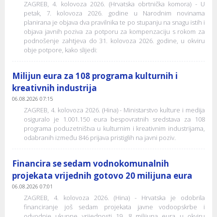
ZAGREB, 4. kolovoza 2026. (Hrvatska obrtnička komora) - U
petak, 7. kolovoza 2026. godine u Narodnim novinama
planirana je objava dva pravilnika te po stupanju na snagu istih i
objava javnih poziva za potporu za kompenzaciju s rokom za
podnošenje zahtjeva do 31. kolovoza 2026. godine, u okviru
obje potpore, kako slijedi:
Milijun eura za 108 programa kulturnih i
kreativnih industrija
06.08.2026 07:15
ZAGREB, 4. kolovoza 2026. (Hina) - Ministarstvo kulture i medija
osiguralo je 1.001.150 eura bespovratnih sredstava za 108
programa poduzetništva u kulturnim i kreativnim industrijama,
odabranih između 846 prijava pristiglih na javni poziv.
Financira se sedam vodnokomunalnih
projekata vrijednih gotovo 20 milijuna eura
06.08.2026 07:01
ZAGREB, 4. kolovoza 2026. (Hina) - Hrvatska je odobrila
financiranje još sedam projekata javne vodoopskrbe i
odvodnje ukupne vrijednosti 19, 8 milijuna eura u okviru