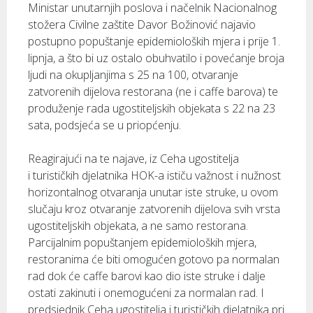
Ministar unutarnjih poslova i načelnik Nacionalnog
stožera Civilne zaštite Davor Božinović najavio
postupno popuštanje epidemioloških mjera i prije 1.
lipnja, a što bi uz ostalo obuhvatilo i povećanje broja
ljudi na okupljanjima s 25 na 100, otvaranje
zatvorenih dijelova restorana (ne i caffe barova) te
produženje rada ugostiteljskih objekata s 22 na 23
sata, podsjeća se u priopćenju.
Reagirajući na te najave, iz Ceha ugostitelja
i turističkih djelatnika HOK-a ističu važnost i nužnost
horizontalnog otvaranja unutar iste struke, u ovom
slučaju kroz otvaranje zatvorenih dijelova svih vrsta
ugostiteljskih objekata, a ne samo restorana.
Parcijalnim popuštanjem epidemioloških mjera,
restoranima će biti omogućen gotovo pa normalan
rad dok će caffe barovi kao dio iste struke i dalje
ostati zakinuti i onemogućeni za normalan rad. I
predsjednik Ceha ugostitelja i turističkih djelatnika pri