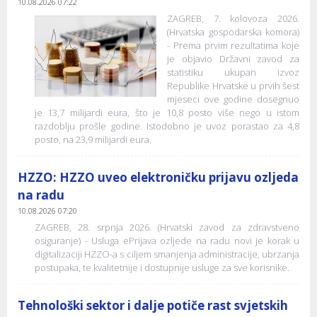
10.08.2026 07:22
ZAGREB, 7. kolovoza 2026.
(Hrvatska gospodarska komora)
- Prema prvim rezultatima koje
je objavio Državni zavod za
statistiku ukupan izvoz
Republike Hrvatske u prvih šest
mjeseci ove godine dosegnuo
je 13,7 milijardi eura, što je 10,8 posto više nego u istom
razdoblju prošle godine. Istodobno je uvoz porastao za 4,8
posto, na 23,9 milijardi eura.
HZZO: HZZO uveo elektroničku prijavu ozljeda
na radu
10.08.2026 07:20
ZAGREB, 28. srpnja 2026. (Hrvatski zavod za zdravstveno
osiguranje) - Usluga ePrijava ozljede na radu novi je korak u
digitalizaciji HZZO-a s ciljem smanjenja administracije, ubrzanja
postupaka, te kvalitetnije i dostupnije usluge za sve korisnike.
Tehnološki sektor i dalje potiče rast svjetskih