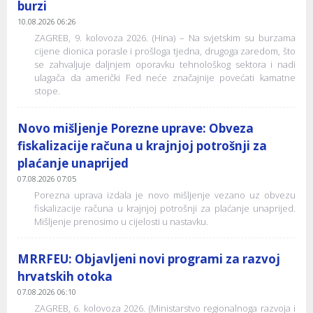
burzi
10.08.2026 06:26
ZAGREB, 9. kolovoza 2026. (Hina) – Na svjetskim su burzama
cijene dionica porasle i prošloga tjedna, drugoga zaredom, što
se zahvaljuje daljnjem oporavku tehnološkog sektora i nadi
ulagača da američki Fed neće značajnije povećati kamatne
stope.
Novo mišljenje Porezne uprave: Obveza
fiskalizacije računa u krajnjoj potrošnji za
plaćanje unaprijed
07.08.2026 07:05
Porezna uprava izdala je novo mišljenje vezano uz obvezu
fiskalizacije računa u krajnjoj potrošnji za plaćanje unaprijed.
Mišljenje prenosimo u cijelosti u nastavku.
MRRFEU: Objavljeni novi programi za razvoj
hrvatskih otoka
07.08.2026 06:10
ZAGREB, 6. kolovoza 2026. (Ministarstvo regionalnoga razvoja i