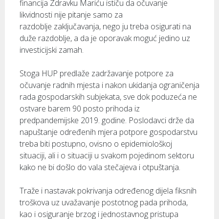
financija Zdravku Mariću ističu da očuvanje
likvidnosti nije pitanje samo za
razdoblje zaključavanja, nego ju treba osigurati na
duže razdoblje, a da je oporavak moguć jedino uz
investicijski zamah.
Stoga HUP predlaže zadržavanje potpore za
očuvanje radnih mjesta i nakon ukidanja ograničenja
rada gospodarskih subjekata, sve dok poduzeća ne
ostvare barem 90 posto prihoda iz
predpandemijske 2019. godine. Poslodavci drže da
napuštanje određenih mjera potpore gospodarstvu
treba biti postupno, ovisno o epidemiološkoj
situaciji, ali i o situaciji u svakom pojedinom sektoru
kako ne bi došlo do vala stečajeva i otpuštanja.
Traže i nastavak pokrivanja određenog dijela fiksnih
troškova uz uvažavanje postotnog pada prihoda,
kao i osiguranje brzog i jednostavnog pristupa