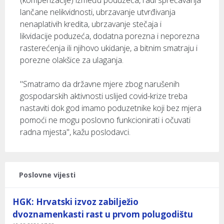
(kompenzacije) između poduzeća, radi sprečavanja
lančane nelikvidnosti, ubrzavanje utvrđivanja
nenaplativih kredita, ubrzavanje stečaja i
likvidacije poduzeća, dodatna porezna i neporezna
rasterećenja ili njihovo ukidanje, a bitnim smatraju i
porezne olakšice za ulaganja.
"Smatramo da državne mjere zbog narušenih
gospodarskih aktivnosti uslijed covid-krize treba
nastaviti dok god imamo poduzetnike koji bez mjera
pomoći ne mogu poslovno funkcionirati i očuvati
radna mjesta", kažu poslodavci.
Poslovne vijesti
HGK: Hrvatski izvoz zabilježio
dvoznamenkasti rast u prvom polugodištu