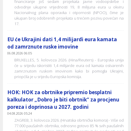
financiranje još sedam projekata javne vodoopskrbe i
odvodnje ukupne vrijednosti 19, 8 milijuna eura u okviru
Nacionalnog plana oporavka i otpornosti (NPOO), čime je
ukupan broj odobrenih projekata u trećem pozivu povećan na
17.
EU će Ukrajini dati 1,4 milijardi eura kamata
od zamrznute ruske imovine
06.08.2026 06:05
BRUXELLES, 5. kolovoza 2026. (Hina/Reuters) - Europska unija
će u srijedu iskoristiti 1,4 milijarde eura od kamata ostvarenih
zamrznutom ruskom imovinom kako bi pomogla Ukrajini,
priopćila je u srijedu Europska komisija.
HOK: HOK za obrtnike pripremio besplatni
kalkulator „Dobro je biti obrtnik“ za procjenu
poreza i doprinosa u 2027. godini
04.08.2026 05:24
ZAGREB, 3. kolovoza 2026. (Hrvatska obrtnička komora) - Više od
77.000 paušalnih obrtnika, odnosno gotovo 85 % svih paušalnih