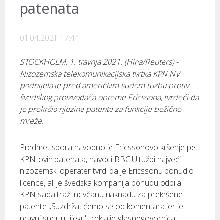
patenata
01.04.2021 17:44
STOCKHOLM, 1. travnja 2021. (Hina/Reuters) -
Nizozemska telekomunikacijska tvrtka KPN NV
podnijela je pred američkim sudom tužbu protiv
švedskog proizvođača opreme Ericssona, tvrdeći da
je prekršio njezine patente za funkcije bežične
mreže.
Predmet spora navodno je Ericssonovo kršenje pet
KPN-ovih patenata, navodi BBC.U tužbi najveći
nizozemski operater tvrdi da je Ericssonu ponudio
licence, ali je švedska kompanija ponudu odbila.
KPN sada traži novčanu naknadu za prekršene
patente.„Suzdržat ćemo se od komentara jer je
pravni spor u tijeku", rekla je glasnogovornica