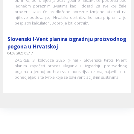
obrtnika, od 1. siječnja 2027. godine nastavit će poslovati pod
jednakim poreznim uvjetima kao i dosad. Za sve koji žele
provjeriti kako će predložene porezne izmjene utjecati na
njihovo poslovanje, Hrvatska obrtnička komora pripremila je
besplatni kalkulator „Dobro je biti obrtnik“.
Slovenski I-Vent planira izgradnju proizvodnog
pogona u Hrvatskoj
04.08.2026 05:17
ZAGREB, 3. kolovoza 2026. (Hina) - Slovenska tvrtka I-Vent
planira započeti proces ulaganja u izgradnju proizvodnog
pogona u jednoj od hrvatskih industrijskih zona, najavili su u
ponedjeljak iz te tvrtke koja se bavi ventilacijskim sustavima.