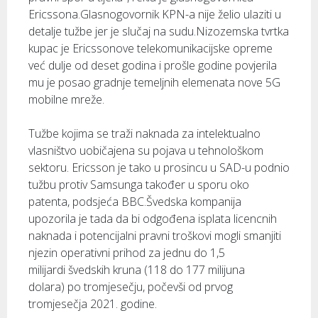
Ericssona.Glasnogovornik KPN-a nije želio ulaziti u
detalje tužbe jer je slučaj na sudu.Nizozemska tvrtka
kupac je Ericssonove telekomunikacijske opreme
već dulje od deset godina i prošle godine povjerila
mu je posao gradnje temeljnih elemenata nove 5G
mobilne mreže.
Tužbe kojima se traži naknada za intelektualno
vlasništvo uobičajena su pojava u tehnološkom
sektoru. Ericsson je tako u prosincu u SAD-u podnio
tužbu protiv Samsunga također u sporu oko
patenta, podsjeća BBC.Švedska kompanija
upozorila je tada da bi odgođena isplata licencnih
naknada i potencijalni pravni troškovi mogli smanjiti
njezin operativni prihod za jednu do 1,5
milijardi švedskih kruna (118 do 177 milijuna
dolara) po tromjesečju, počevši od prvog
tromjesečja 2021. godine.