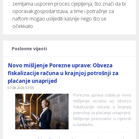
zemljama usporen proces cijepljenja, što znači da bi
oporavak gospodarstava, a time i potražnje za
naftom mogao uslijediti kasnije nego što se
očekivalo.
Poslovne vijesti
Novo mišljenje Porezne uprave: Obveza
fiskalizacije računa u krajnjoj potrošnji za
plaćanje unaprijed
07.08.2026 07:05
Porezna uprava izdala je novo
mišljenje vezano uz obvezu
fiskalizacije računa u krajnjoj
potrošnji za plaćanje unaprijed.
Mišljenje prenosimo u cijelosti
u nastavku.