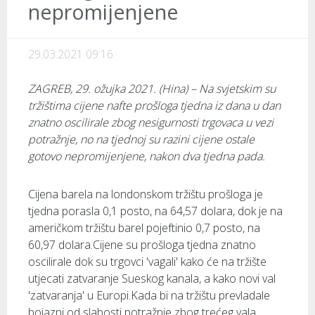
nepromijenjene
29.03.2021 09:16
ZAGREB, 29. ožujka 2021. (Hina) – Na svjetskim su
tržištima cijene nafte prošloga tjedna iz dana u dan
znatno oscilirale zbog nesigurnosti trgovaca u vezi
potražnje, no na tjednoj su razini cijene ostale
gotovo nepromijenjene, nakon dva tjedna pada.
Cijena barela na londonskom tržištu prošloga je
tjedna porasla 0,1 posto, na 64,57 dolara, dok je na
američkom tržištu barel pojeftinio 0,7 posto, na
60,97 dolara.Cijene su prošloga tjedna znatno
oscilirale dok su trgovci 'vagali' kako će na tržište
utjecati zatvaranje Sueskog kanala, a kako novi val
'zatvaranja' u Europi.Kada bi na tržištu prevladale
bojazni od slabosti potražnje zbog trećeg vala