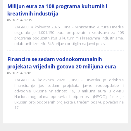
Milijun eura za 108 programa kulturnih i
kreativnih industrija
06.08.2026 07:15
ZAGREB, 4. kolovoza 2026. (Hina) - Ministarstvo kulture i medija
osiguralo je 1.001.150 eura bespovratnih sredstava za 108
programa poduzetništva u kulturnim i kreativnim industrijama,
odabranih između 846 prijava pristiglih na javni poziv.
Financira se sedam vodnokomunalnih
projekata vrijednih gotovo 20 milijuna eura
06.08.2026 07:01
ZAGREB, 4. kolovoza 2026. (Hina) - Hrvatska je odobrila
financiranje još sedam projekata javne vodoopskrbe i
odvodnje ukupne vrijednosti 19, 8 milijuna eura u okviru
Nacionalnog plana oporavka i otpornosti (NPOO), čime je
ukupan broj odobrenih projekata u trećem pozivu povećan na
17.