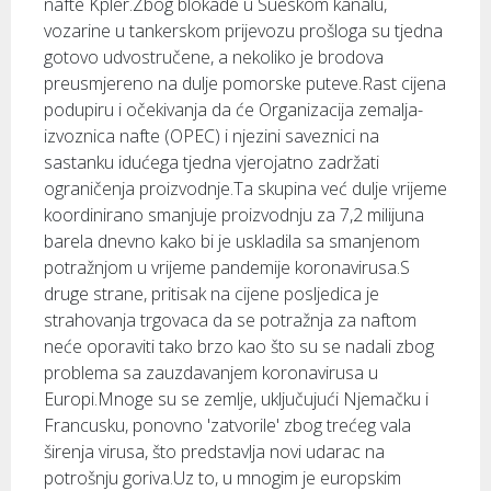
nafte Kpler.Zbog blokade u Sueskom kanalu,
vozarine u tankerskom prijevozu prošloga su tjedna
gotovo udvostručene, a nekoliko je brodova
preusmjereno na dulje pomorske puteve.Rast cijena
podupiru i očekivanja da će Organizacija zemalja-
izvoznica nafte (OPEC) i njezini saveznici na
sastanku idućega tjedna vjerojatno zadržati
ograničenja proizvodnje.Ta skupina već dulje vrijeme
koordinirano smanjuje proizvodnju za 7,2 milijuna
barela dnevno kako bi je uskladila sa smanjenom
potražnjom u vrijeme pandemije koronavirusa.S
druge strane, pritisak na cijene posljedica je
strahovanja trgovaca da se potražnja za naftom
neće oporaviti tako brzo kao što su se nadali zbog
problema sa zauzdavanjem koronavirusa u
Europi.Mnoge su se zemlje, uključujući Njemačku i
Francusku, ponovno 'zatvorile' zbog trećeg vala
širenja virusa, što predstavlja novi udarac na
potrošnju goriva.Uz to, u mnogim je europskim