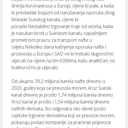
širenja koronavirusa u Europi, cijene bi pale, a kada
bi prevladale bojazni od narušavanja isporuka zbog
blokade Sueskog kanala, cijene bi
porasle.Nestabilno trgovanje traje od utorka, kada
je nasukan brod u Sueskom kanalu, najvažnijem
prometnom pravcu za transport nafte u
svijetu.Nekoliko dana kašnjenja isporuka nafte i
proizvoda u Europu i SAD ne bi trebalo dugoročno
utjecati na cijene na tim tržištima, kažu analitičari, no
kratkoročno je utjecalo.
Od ukupno 39,2 milijuna barela nafte dnevno u
2020. godini koja se prevozila morem, kroz Sueski
kanal dnevno je prošlo 1,74 milijuna barela dnevno.
Kroz kanal je prošlo i 1,54 milijuna barela dnevno
naftnih derivata, što odgovara oko devet posto
svjetske trgovine derivatima koji se prevoze morem,
pokazuju podaci kompanije za praćenje prijevoza