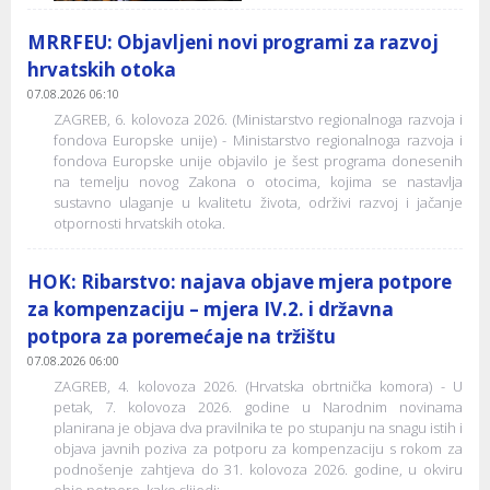
MRRFEU: Objavljeni novi programi za razvoj
hrvatskih otoka
07.08.2026 06:10
ZAGREB, 6. kolovoza 2026. (Ministarstvo regionalnoga razvoja i
fondova Europske unije) - Ministarstvo regionalnoga razvoja i
fondova Europske unije objavilo je šest programa donesenih
na temelju novog Zakona o otocima, kojima se nastavlja
sustavno ulaganje u kvalitetu života, održivi razvoj i jačanje
otpornosti hrvatskih otoka.
HOK: Ribarstvo: najava objave mjera potpore
za kompenzaciju – mjera IV.2. i državna
potpora za poremećaje na tržištu
07.08.2026 06:00
ZAGREB, 4. kolovoza 2026. (Hrvatska obrtnička komora) - U
petak, 7. kolovoza 2026. godine u Narodnim novinama
planirana je objava dva pravilnika te po stupanju na snagu istih i
objava javnih poziva za potporu za kompenzaciju s rokom za
podnošenje zahtjeva do 31. kolovoza 2026. godine, u okviru
obje potpore, kako slijedi: