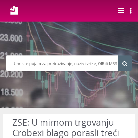
ZSE: U mirnom trgovanju
Crobexi blago porasli treći