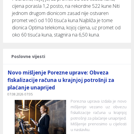
cijena porasla 1,2 posto, na rekordne 522 kune.Niti
jednom drugom dionicom zasad nije ostvaren
promet veći od 100 tisuća kuna.Najbliža je tome
dionica Optima telekoma, kojoj cijena, uz promet od
oko 60 tisuća kuna, stagnira na 6,50 kuna.
Poslovne vijesti
Novo mišljenje Porezne uprave: Obveza
fiskalizacije računa u krajnjoj potrošnji za
plaćanje unaprijed
07.08.2026 07:05
Porezna uprava izdala je novo
mišljenje vezano uz obvezu
fiskalizacije računa u krajnjoj
potrošnji za plaćanje unaprijed.
Mišljenje prenosimo u cijelosti
u nastavku.