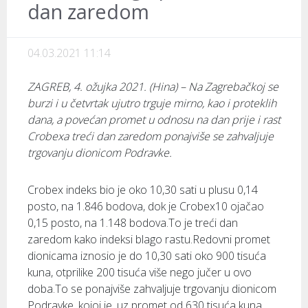
dan zaredom
04.03.2021 11:14
ZAGREB, 4. ožujka 2021. (Hina) – Na Zagrebačkoj se
burzi i u četvrtak ujutro trguje mirno, kao i proteklih
dana, a povećan promet u odnosu na dan prije i rast
Crobexa treći dan zaredom ponajviše se zahvaljuje
trgovanju dionicom Podravke.
Crobex indeks bio je oko 10,30 sati u plusu 0,14
posto, na 1.846 bodova, dok je Crobex10 ojačao
0,15 posto, na 1.148 bodova.To je treći dan
zaredom kako indeksi blago rastu.Redovni promet
dionicama iznosio je do 10,30 sati oko 900 tisuća
kuna, otprilike 200 tisuća više nego jučer u ovo
doba.To se ponajviše zahvaljuje trgovanju dionicom
Podravke, kojoj je, uz promet od 630 tisuća kuna,