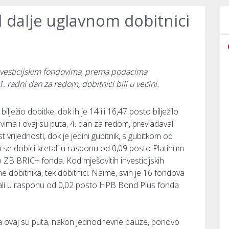
 I dalje uglavnom dobitnici
investicijskim fondovima, prema podacima
. radni dan za redom, dobitnici bili u većini.
bilježio dobitke, dok ih je 14 ili 16,47 posto bilježilo
vima i ovaj su puta, 4. dan za redom, prevladavali
t vrijednosti, dok je jedini gubitnik, s gubitkom od
 se dobici kretali u rasponu od 0,09 posto Platinum
ZB BRIC+ fonda. Kod mješovitih investicijskih
e dobitnika, tek dobitnici. Naime, svih je 16 fondova
etali u rasponu od 0,02 posto HPB Bond Plus fonda
ma ovaj su puta, nakon jednodnevne pauze, ponovo