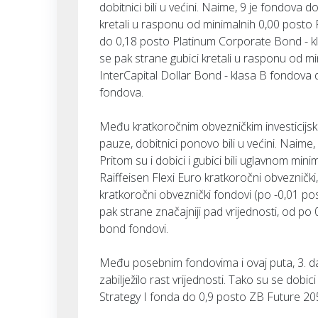
dobitnici bili u većini. Naime, 9 je fondova d
kretali u rasponu od minimalnih 0,00 post
do 0,18 posto Platinum Corporate Bond - kl
se pak strane gubici kretali u rasponu od m
InterCapital Dollar Bond - klasa B fondova
fondova.
Među kratkoročnim obvezničkim investicijs
pauze, dobitnici ponovo bili u većini. Naime,
Pritom su i dobici i gubici bili uglavnom minima
Raiffeisen Flexi Euro kratkoročni obveznički
kratkoročni obveznički fondovi (po -0,01 po
pak strane značajniji pad vrijednosti, od po 
bond fondovi.
Među posebnim fondovima i ovaj puta, 3. dan
zabilježilo rast vrijednosti. Tako su se dob
Strategy I fonda do 0,9 posto ZB Future 20