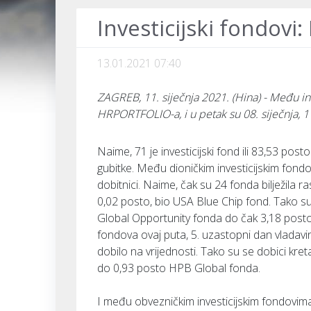
Investicijski fondovi:
13.01.2021 07:40
ZAGREB, 11. siječnja 2021. (Hina) - Među 
HRPORTFOLIO-a, i u petak su 08. siječnja, 11
Naime, 71 je investicijski fond ili 83,53 posto 
gubitke. Među dioničkim investicijskim fondo
dobitnici. Naime, čak su 24 fonda bilježila ras
0,02 posto, bio USA Blue Chip fond. Tako su
Global Opportunity fonda do čak 3,18 posto 
fondova ovaj puta, 5. uzastopni dan vladavin
dobilo na vrijednosti. Tako su se dobici kr
do 0,93 posto HPB Global fonda.
I među obvezničkim investicijskim fondovi