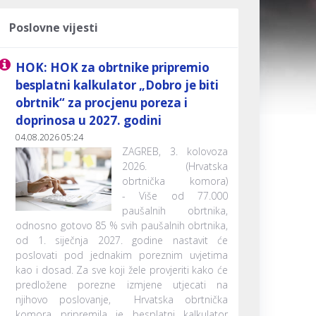
Poslovne vijesti
HOK: HOK za obrtnike pripremio
besplatni kalkulator „Dobro je biti
obrtnik“ za procjenu poreza i
doprinosa u 2027. godini
04.08.2026 05:24
ZAGREB, 3. kolovoza
2026. (Hrvatska
obrtnička komora)
- Više od 77.000
paušalnih obrtnika,
odnosno gotovo 85 % svih paušalnih obrtnika,
od 1. siječnja 2027. godine nastavit će
poslovati pod jednakim poreznim uvjetima
kao i dosad. Za sve koji žele provjeriti kako će
predložene porezne izmjene utjecati na
njihovo poslovanje, Hrvatska obrtnička
komora pripremila je besplatni kalkulator