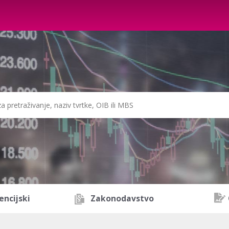
encijski
Zakonodavstvo