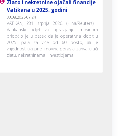
Zlato i nekretnine ojačali financije
Vatikana u 2025. godini
03.08.2026 07:24
VATIKAN, ?31. srpnja 2026. (Hina/Reuters) -
Vatikanski odjel za upravljanje imovinom
priopćio je u petak da je operativna dobit u
2025. pala za više od 60 posto, ali je
vrijednost ukupne imovine porasla zahvaljujući
zlatu, nekretninama i investicijama.