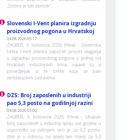
„Dobro je biti obrtnik“.
Slovenski I-Vent planira izgradnju
proizvodnog pogona u Hrvatskoj
04.08.2026 05:17
ZAGREB, 3. kolovoza 2026. (Hina) - Slovenska
tvrtka I-Vent planira započeti proces ulaganja
u izgradnju proizvodnog pogona u jednoj od
hrvatskih industrijskih zona, najavili su u
ponedjeljak iz te tvrtke koja se bavi
ventilacijskim sustavima.
DZS: Broj zaposlenih u industriji
pao 5,3 posto na godišnjoj razini
04.08.2026 05:00
ZAGREB, 3. kolovoza 2026. (Hina) - Ukupan
broj zaposlenih u industriji lipnju ove godine u
usporedbi sa svibnjem veći je za 0,2 posto,
dok je u odnosu na lipanj lani manji za 5,3