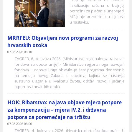
fiskalizacije računa u krajnjoj
potrošnji za plaćanje unaprijed.
Mišljenje prenosimo u cijelosti
u nastavku.
MRRFEU: Objavljeni novi programi za razvoj
hrvatskih otoka
07.08.2026 06:10
ZAGREB, 6. kolovoza 2026. (Ministarstvo regionalnoga razvoja i
fondova Europske unije) - Ministarstvo regionalnoga razvoja i
fondova Europske unije objavilo je šest programa donesenih
na temelju novog Zakona o otocima, kojima se nastavlja
sustavno ulaganje u kvalitetu života, održivi razvoj i jačanje
otpornosti hrvatskih otoka.
HOK: Ribarstvo: najava objave mjera potpore
za kompenzaciju – mjera IV.2. i državna
potpora za poremećaje na tržištu
07.08.2026 06:00
ZAGREB, 4. kolovoza 2026. (Hrvatska obrtnička komora) - U