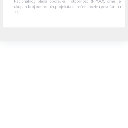
Nacionalnog plana oporavka i otpornosti (NPOO), čime je
ukupan broj odobrenih projekata u trećem pozivu povećan na
17.