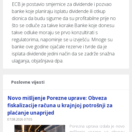
ECB je postavio smjernice za dividende i pozvao
banke koje planiraju isplatu dividende ili otkup
dionica da budu sigurne da su profitabilne prije no
što se odluče za takve korake.Banke koje donesu
takve odluke moraju se prvo konzultirati s
regulatorima, napominje se u izvješću. Mnoge su
banke ove godine ojačale rezerve i tvrde da je
isplata dividende jedini način da se zadrže snažna
ulaganja, objašnjava dpa.
Poslovne vijesti
Novo mišljenje Porezne uprave: Obveza
fiskalizacije računa u krajnjoj potrošnji za
plaćanje unaprijed
07.08.2026 07:05
Porezna uprava izdala je novo
mišljenje vezano uz obvezu