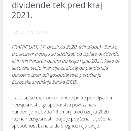
dividende tek pred kraj
2021.
18.12.2020 07:44
FRANKFURT, 17. prosinca 2020. (Hina/dpa) - Banke
u eurozoni trebaju se suzdržati od isplate dividende
ili ih minimizirati barem do kraja rujna 2021. kako bi
sačuvale svoje financije za slučaj da pandemija
ponovno iznenadi gospodarstva, poručila je
Europska središnja banka (ECB).
"Iako su se makroekonomske prilike poboljšale a
neizvjesnost u gospodarstvu povezana s
pandemijom covida 19 smanjila od ožujka 2020.,
razina neizvjesnosti i dalje je povišena i utječe na
sposobnost banaka da prognoziraju svoje