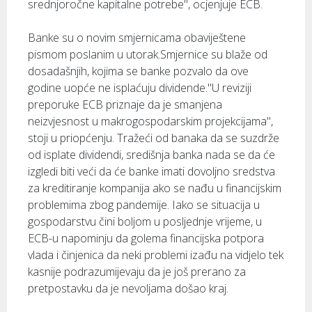
srednjoročne kapitalne potrebe", ocjenjuje ECB.
Banke su o novim smjernicama obaviještene
pismom poslanim u utorak.Smjernice su blaže od
dosadašnjih, kojima se banke pozvalo da ove
godine uopće ne isplaćuju dividende."U reviziji
preporuke ECB priznaje da je smanjena
neizvjesnost u makrogospodarskim projekcijama",
stoji u priopćenju. Tražeći od banaka da se suzdrže
od isplate dividendi, središnja banka nada se da će
izgledi biti veći da će banke imati dovoljno sredstva
za kreditiranje kompanija ako se nađu u financijskim
problemima zbog pandemije. Iako se situacija u
gospodarstvu čini boljom u posljednje vrijeme, u
ECB-u napominju da golema financijska potpora
vlada i činjenica da neki problemi izađu na vidjelo tek
kasnije podrazumijevaju da je još prerano za
pretpostavku da je nevoljama došao kraj.