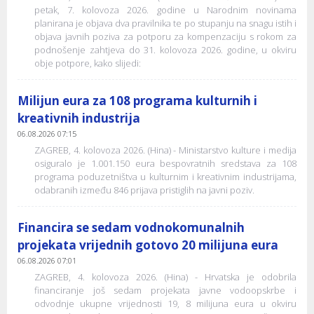
petak, 7. kolovoza 2026. godine u Narodnim novinama
planirana je objava dva pravilnika te po stupanju na snagu istih i
objava javnih poziva za potporu za kompenzaciju s rokom za
podnošenje zahtjeva do 31. kolovoza 2026. godine, u okviru
obje potpore, kako slijedi:
Milijun eura za 108 programa kulturnih i
kreativnih industrija
06.08.2026 07:15
ZAGREB, 4. kolovoza 2026. (Hina) - Ministarstvo kulture i medija
osiguralo je 1.001.150 eura bespovratnih sredstava za 108
programa poduzetništva u kulturnim i kreativnim industrijama,
odabranih između 846 prijava pristiglih na javni poziv.
Financira se sedam vodnokomunalnih
projekata vrijednih gotovo 20 milijuna eura
06.08.2026 07:01
ZAGREB, 4. kolovoza 2026. (Hina) - Hrvatska je odobrila
financiranje još sedam projekata javne vodoopskrbe i
odvodnje ukupne vrijednosti 19, 8 milijuna eura u okviru