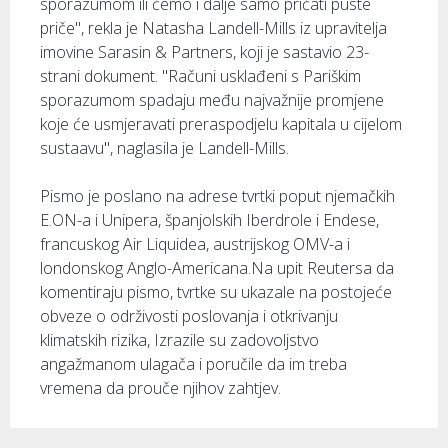
sporazumom ili ćemo i dalje samo pričati puste
priče", rekla je Natasha Landell-Mills iz upravitelja
imovine Sarasin & Partners, koji je sastavio 23-
strani dokument. "Računi usklađeni s Pariškim
sporazumom spadaju među najvažnije promjene
koje će usmjeravati preraspodjelu kapitala u cijelom
sustaavu", naglasila je Landell-Mills.
Pismo je poslano na adrese tvrtki poput njemačkih
E.ON-a i Unipera, španjolskih Iberdrole i Endese,
francuskog Air Liquidea, austrijskog OMV-a i
londonskog Anglo-Americana.Na upit Reutersa da
komentiraju pismo, tvrtke su ukazale na postojeće
obveze o održivosti poslovanja i otkrivanju
klimatskih rizika, Izrazile su zadovoljstvo
angažmanom ulagača i poručile da im treba
vremena da prouče njihov zahtjev.