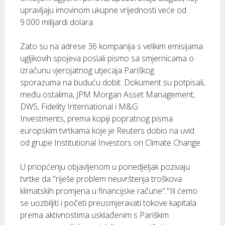
upravljaju imovinom ukupne vrijednosti veće od
9.000 milijardi dolara.
Zato su na adrese 36 kompanija s velikim emisijama
ugljikovih spojeva poslali pismo sa smjernicama o
izračunu vjerojatnog utjecaja Pariškog
sporazuma na buduću dobit. Dokument su potpisali,
među ostalima, JPM Morgan Asset Management,
DWS, Fidelity International i M&G
Investments, prema kopiji popratnog pisma
europskim tvrtkama koje je Reuters dobio na uvid
od grupe Institutional Investors on Climate Change.
U priopćenju objavljenom u ponedjeljak pozivaju
tvrtke da "riješe problem neuvrštenja troškova
klimatskih promjena u financijske račune"."Ili ćemo
se uozbiljiti i početi preusmjeravati tokove kapitala
prema aktivnostima usklađenim s Pariškim