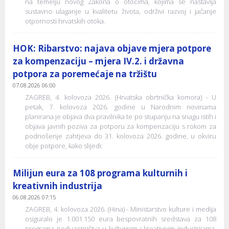
na temelju novog Zakona o otocima, kojima se nastavlja
sustavno ulaganje u kvalitetu života, održivi razvoj i jačanje
otpornosti hrvatskih otoka.
HOK: Ribarstvo: najava objave mjera potpore
za kompenzaciju – mjera IV.2. i državna
potpora za poremećaje na tržištu
07.08.2026 06:00
ZAGREB, 4. kolovoza 2026. (Hrvatska obrtnička komora) - U
petak, 7. kolovoza 2026. godine u Narodnim novinama
planirana je objava dva pravilnika te po stupanju na snagu istih i
objava javnih poziva za potporu za kompenzaciju s rokom za
podnošenje zahtjeva do 31. kolovoza 2026. godine, u okviru
obje potpore, kako slijedi:
Milijun eura za 108 programa kulturnih i
kreativnih industrija
06.08.2026 07:15
ZAGREB, 4. kolovoza 2026. (Hina) - Ministarstvo kulture i medija
osiguralo je 1.001.150 eura bespovratnih sredstava za 108
programa poduzetništva u kulturnim i kreativnim industrijama,