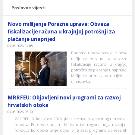
Poslovne vijesti
Novo mišljenje Porezne uprave: Obveza
fiskalizacije računa u krajnjoj potrošnji za
plaćanje unaprijed
07.08.2026 07:05
Porezna uprava izdala je novo
mišljenje vezano uz obvezu
fiskalizacije računa u krajnjoj
potrošnji za plaćanje unaprijed.
Mišljenje prenosimo u cijelosti
u nastavku.
MRRFEU: Objavljeni novi programi za razvoj
hrvatskih otoka
07.08.2026 06:10
ZAGREB, 6. kolovoza 2026. (Ministarstvo regionalnoga razvoja i
fondova Europske unije) - Ministarstvo regionalnoga razvoja i
fondova Europske unije objavilo je šest programa donesenih