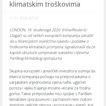
klimatskim troškovima
17.11.2020 07:55
LONDON, 16. studenoga 2020. (Hina/Reuters) -
Ulagači su od velikih europskih kompanija zatražili
da u financijskim izvješćima navedu i podatke o
troškovima klimatskih promjena, signaliziravši da će
kapital ubuduće usmjeravati sukladno ciljevima
Pariškog klimatskog sporazuma.
Skupina europskih i američkih investitora sumnja da
bilance kompanija počivaju na pretpostavkama o
varijabilnim vrijednostima cijena nafte, ugljičnih
poreza i vijeku trajanja imovine vezane za fosilna
goriva. Takve pretpostavke nisu spojive s Pariškim
klimatskim sporazumom i zacrtanom neto nultom
emisijom ugljičnih plinova, upozoravaju ulagači, koji