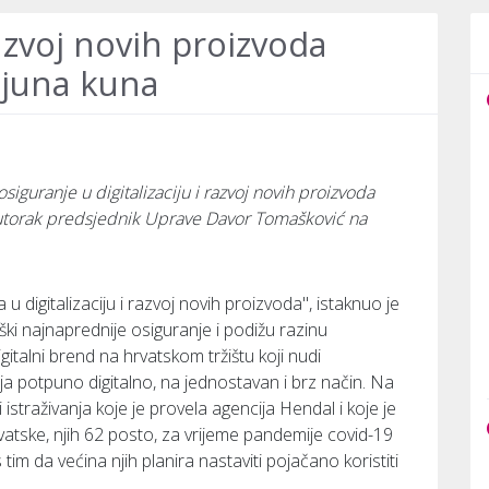
razvoj novih proizvoda
ijuna kuna
siguranje u digitalizaciju i razvoj novih proizvoda
u utorak predsjednik Uprave Davor Tomašković na
 digitalizaciju i razvoj novih proizvoda", istaknuo je
 najnaprednije osiguranje i podižu razinu
igitalni brend na hrvatskom tržištu koji nudi
a potpuno digitalno, na jednostavan i brz način. Na
 istraživanja koje je provela agencija Hendal i koje je
atske, njih 62 posto, za vrijeme pandemije covid-19
s tim da većina njih planira nastaviti pojačano koristiti