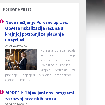
Poslovne vijesti
Novo mišljenje Porezne uprave:
Obveza fiskalizacije računa u
krajnjoj potrošnji za plaćanje
unaprijed
07.08.2026 07:05
Porezna uprava izdala
je novo mišljenje
vezano uz obvezu
fiskalizacije računa u
krajnjoj potrošnji za
plaćanje unaprijed. Mišljenje prenosimo u
cijelosti u nastavku.
MRRFEU: Objavljeni novi programi
za razvoj hrvatskih otoka
07.08.2026 06:10