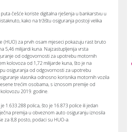
 puta češće koriste digitalna rješenja u bankarstvu u
staknuto, kako na tržištu osiguranja postoji velika
je (HUO) za prvih osam mjeseci pokazuju rast bruto
a 5,46 milijardi kuna. Najzastupljenija vrsta
iguranje od odgovornosti za upotrebu motornih
m kolovoza od 1,72 milijarde kuna, što je na
klopu osiguranja od odgovornosti za upotrebu
siguranje vlasnika odnosno korisnika motornih vozila
nesene trećim osobama, s iznosom premije od
u kolovozu 2019. godine.
 1.633.288 polica, što je 16.873 police ili jedan
sječna premija u obveznom auto osiguranju iznosila
više za 8,8 posto, podaci su HUO-a.