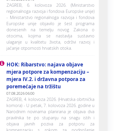
ZAGREB, 6. kolovoza 2026. (Ministarstvo
regionalnoga razvoja i fondova Europske unije)
- Ministarstvo regionalnoga razvoja i fondova
Europske unije objavilo je šest programa
donesenih na temelju novog Zakona o
otocima, kojima se nastavlja sustavno
ulaganje u kvalitetu života, održivi razvoj i
jačanje otpornosti hrvatskih otoka.
HOK: Ribarstvo: najava objave
mjera potpore za kompenzaciju –
mjera IV.2. i državna potpora za
poremećaje na tržištu
07.08.2026 06:00
ZAGREB, 4. kolovoza 2026. (Hrvatska obrtnička
komora) - U petak, 7. kolovoza 2026. godine u
Narodnim novinama planirana je objava dva
pravilnika te po stupanju na snagu istih i
objava javnih poziva za potporu za
kompenzaciju s rokom za podnošenje