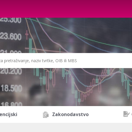
encijski
Zakonodavstvo