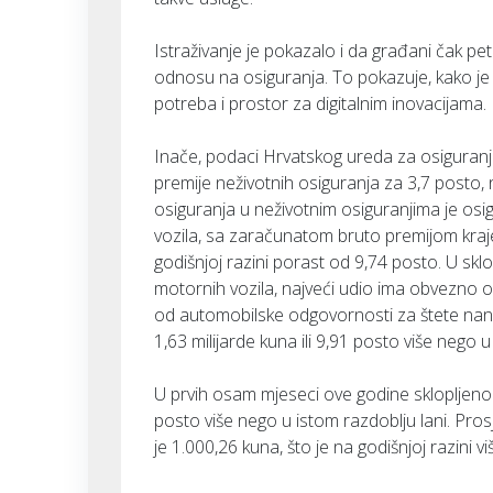
Istraživanje je pokazalo i da građani čak pet
odnosu na osiguranja. To pokazuje, kako je i
potreba i prostor za digitalnim inovacijama.
Inače, podaci Hrvatskog ureda za osiguran
premije neživotnih osiguranja za 3,7 posto, n
osiguranja u neživotnim osiguranjima je os
vozila, sa zaračunatom bruto premijom kraje
godišnjoj razini porast od 9,74 posto. U s
motornih vozila, najveći udio ima obvezno o
od automobilske odgovornosti za štete na
1,63 milijarde kuna ili 9,91 posto više nego 
U prvih osam mjeseci ove godine sklopljeno je
posto više nego u istom razdoblju lani. Pro
je 1.000,26 kuna, što je na godišnjoj razini 