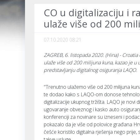
CO u digitalizaciju i 
ulaže više od 200 mil
07.10.2020 08:21
ZAGREB, 6. listopada 2020. (Hina) - Croatia o
ulaže više od 200 milijuna kuna, kazao je 
predstavljanju digitalnog osiguranja LAQO.
"Trenutno ulažemo više od 200 milijuna kuna u
te dodao kako s LAQO-om donose tehnološki
digitalizacije ukupnog tržišta. LAQO je novi d
ugovaranje obveznog i kasko auto osiguranj
konferenciji za novinare su izneseni i podaci
pokazalo da je više od polovice građana Hrv
češće koristilo digitalna rješenja nego prije, 
takve usluge.