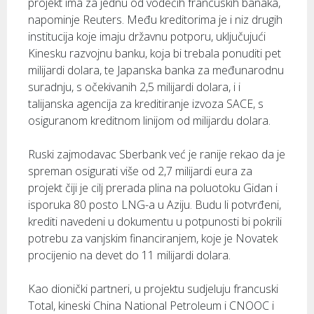
projekt ima za jednu od vodećih francuskih banaka,
napominje Reuters. Među kreditorima je i niz drugih
institucija koje imaju državnu potporu, uključujući
Kinesku razvojnu banku, koja bi trebala ponuditi pet
milijardi dolara, te Japanska banka za međunarodnu
suradnju, s očekivanih 2,5 milijardi dolara, i i
talijanska agencija za kreditiranje izvoza SACE, s
osiguranom kreditnom linijom od milijardu dolara.
Ruski zajmodavac Sberbank već je ranije rekao da je
spreman osigurati više od 2,7 milijardi eura za
projekt čiji je cilj prerada plina na poluotoku Gidan i
isporuka 80 posto LNG-a u Aziju. Budu li potvrđeni,
krediti navedeni u dokumentu u potpunosti bi pokrili
potrebu za vanjskim financiranjem, koje je Novatek
procijenio na devet do 11 milijardi dolara.
Kao dionički partneri, u projektu sudjeluju francuski
Total, kineski China National Petroleum i CNOOC i