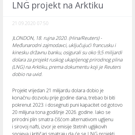
LNG projekt na Arktiku
21.09.2020 07:50
)LONDON, 18. rujna 2020. (Hina/Reuters) -
Međunarodni zajmodavci, uključujući francusku i
kinesku državnu banku, osigurali su oko 9,5 milijardi
dolara za projekt ruskog ukapljenog prirodnog plina
(LNG) na Arktiku, prema dokumentu koji je Reuters
dobio na uvid.
Projekt vrijedan 21 milijardu dolara dobio je
konačnu dozvolu prije godine dana, trebao bi biti
pokrenut 2023. i dosegnuti puni kapacitet od gotovo
20 milijuna tona godišnje 2026. godine. Iako se
prirodni plin smatra čišćom alternativom ugljenu
i sirovoj nafti, izvor je emisije štetnih ugljikovih
spojeva i kritičari smatraju da će se LNG projekti