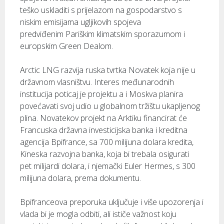
teško uskladiti s prijelazom na gospodarstvo s
niskim emisijama ugljikovih spojeva
predviđenim Pariškim klimatskim sporazumom i
europskim Green Dealom.
Arctic LNG razvija ruska tvrtka Novatek koja nije u
državnom vlasništvu. Interes međunarodnih
institucija poticaj je projektu a i Moskva planira
povećavati svoj udio u globalnom tržištu ukapljenog
plina. Novatekov projekt na Arktiku financirat će
Francuska državna investicijska banka i kreditna
agencija Bpifrance, sa 700 milijuna dolara kredita,
Kineska razvojna banka, koja bi trebala osigurati
pet milijardi dolara, i njemački Euler Hermes, s 300
milijuna dolara, prema dokumentu.
Bpifranceova preporuka uključuje i više upozorenja i
vlada bi je mogla odbiti, ali ističe važnost koju