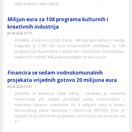
obje potpore, kako slijedi:
Milijun eura za 108 programa kulturnih i
kreativnih industrija
06.08.2026 07:15
ZAGREB, 4. kolovoza 2026. (Hina) - Ministarstvo kulture i medija
osiguralo je 1.001.150 eura bespovratnih sredstava za 108
programa poduzetništva u kulturnim i kreativnim industrijama,
odabranih između 846 prijava pristiglih na javni poziv.
Financira se sedam vodnokomunalnih
projekata vrijednih gotovo 20 milijuna eura
06.08.2026 07:01
ZAGREB, 4. kolovoza 2026. (Hina) - Hrvatska je odobrila
financiranje još sedam projekata javne vodoopskrbe i
odvodnje ukupne vrijednosti 19, 8 milijuna eura u okviru
Nacionalnog plana oporavka i otpornosti (NPOO), čime je
ukupan broj odobrenih projekata u trećem pozivu povećan na
17.