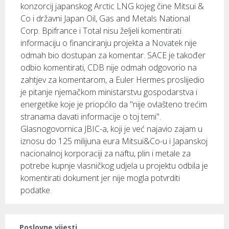
konzorcij japanskog Arctic LNG kojeg čine Mitsui &
Co i državni Japan Oil, Gas and Metals National
Corp. Bpifrance i Total nisu željeli komentirati
informaciju o financiranju projekta a Novatek nije
odmah bio dostupan za komentar. SACE je također
odbio komentirati, CDB nije odmah odgovorio na
zahtjev za komentarom, a Euler Hermes proslijedio
je pitanje njemačkom ministarstvu gospodarstva i
energetike koje je priopćilo da "nije ovlašteno trećim
stranama davati informacije o toj temi".
Glasnogovornica JBIC-a, koji je već najavio zajam u
iznosu do 125 milijuna eura Mitsui&Co-u i Japanskoj
nacionalnoj korporaciji za naftu, plin i metale za
potrebe kupnje vlasničkog udjela u projektu odbila je
komentirati dokument jer nije mogla potvrditi
podatke.
Poslovne vijesti