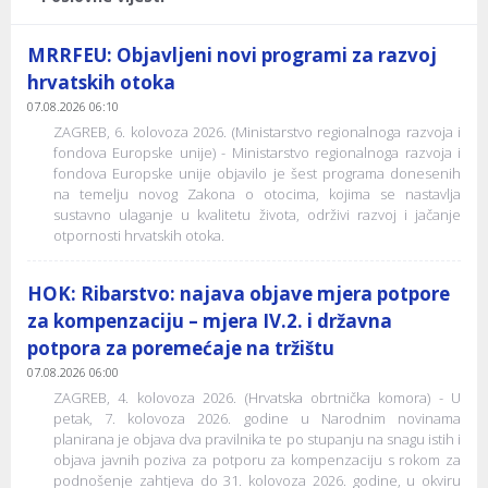
MRRFEU: Objavljeni novi programi za razvoj
hrvatskih otoka
07.08.2026 06:10
ZAGREB, 6. kolovoza 2026. (Ministarstvo regionalnoga razvoja i
fondova Europske unije) - Ministarstvo regionalnoga razvoja i
fondova Europske unije objavilo je šest programa donesenih
na temelju novog Zakona o otocima, kojima se nastavlja
sustavno ulaganje u kvalitetu života, održivi razvoj i jačanje
otpornosti hrvatskih otoka.
HOK: Ribarstvo: najava objave mjera potpore
za kompenzaciju – mjera IV.2. i državna
potpora za poremećaje na tržištu
07.08.2026 06:00
ZAGREB, 4. kolovoza 2026. (Hrvatska obrtnička komora) - U
petak, 7. kolovoza 2026. godine u Narodnim novinama
planirana je objava dva pravilnika te po stupanju na snagu istih i
objava javnih poziva za potporu za kompenzaciju s rokom za
podnošenje zahtjeva do 31. kolovoza 2026. godine, u okviru