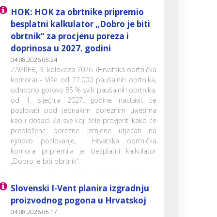
HOK: HOK za obrtnike pripremio
besplatni kalkulator „Dobro je biti
obrtnik“ za procjenu poreza i
doprinosa u 2027. godini
04.08.2026 05:24
ZAGREB, 3. kolovoza 2026. (Hrvatska obrtnička
komora) - Više od 77.000 paušalnih obrtnika,
odnosno gotovo 85 % svih paušalnih obrtnika,
od 1. siječnja 2027. godine nastavit će
poslovati pod jednakim poreznim uvjetima
kao i dosad. Za sve koji žele provjeriti kako će
predložene porezne izmjene utjecati na
njihovo poslovanje, Hrvatska obrtnička
komora pripremila je besplatni kalkulator
„Dobro je biti obrtnik“.
Slovenski I-Vent planira izgradnju
proizvodnog pogona u Hrvatskoj
04.08.2026 05:17