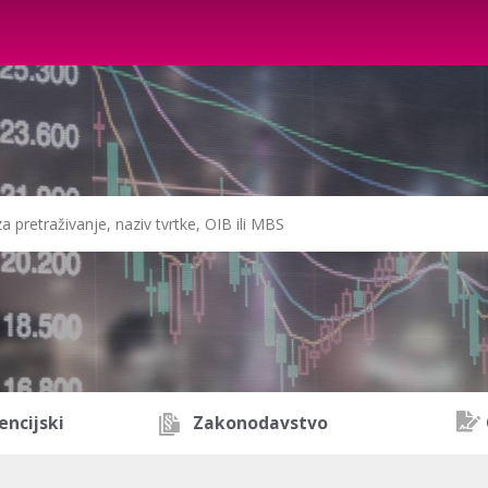
encijski
Zakonodavstvo