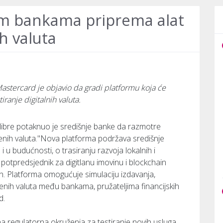
im bankama priprema alat
ih valuta
astercard je objavio da gradi platformu koja će
ranje digitalnih valuta.
 libre potaknuo je središnje banke da razmotre
benih valuta."Nova platforma podržava središnje
u budućnosti, o trasiranju razvoja lokalnih i
 potpredsjednik za digitlanu imovinu i blockchain
 Platforma omogućuje simulaciju izdavanja,
užbenih valuta među bankama, pružateljima financijskih
d.
na regulatorna okruženja za testiranje novih usluga