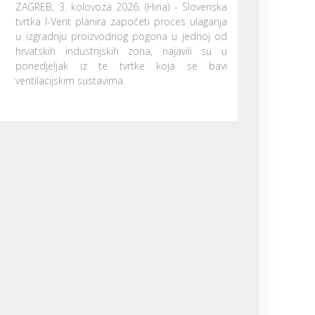
ZAGREB, 3. kolovoza 2026. (Hina) - Slovenska
tvrtka I-Vent planira započeti proces ulaganja
u izgradnju proizvodnog pogona u jednoj od
hrvatskih industrijskih zona, najavili su u
ponedjeljak iz te tvrtke koja se bavi
ventilacijskim sustavima.