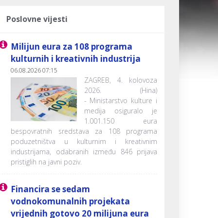
Poslovne vijesti
Milijun eura za 108 programa
kulturnih i kreativnih industrija
06.08.2026 07:15
ZAGREB, 4. kolovoza
2026. (Hina)
- Ministarstvo kulture i
medija osiguralo je
1.001.150 eura
bespovratnih sredstava za 108 programa
poduzetništva u kulturnim i kreativnim
industrijama, odabranih između 846 prijava
pristiglih na javni poziv.
Financira se sedam
vodnokomunalnih projekata
vrijednih gotovo 20 milijuna eura