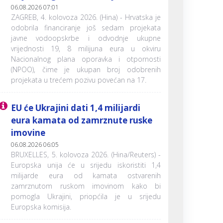
06.08.2026 07:01
ZAGREB, 4. kolovoza 2026. (Hina) - Hrvatska je
odobrila financiranje još sedam projekata
javne vodoopskrbe i odvodnje ukupne
vrijednosti 19, 8 milijuna eura u okviru
Nacionalnog plana oporavka i otpornosti
(NPOO), čime je ukupan broj odobrenih
projekata u trećem pozivu povećan na 17.
EU će Ukrajini dati 1,4 milijardi
eura kamata od zamrznute ruske
imovine
06.08.2026 06:05
BRUXELLES, 5. kolovoza 2026. (Hina/Reuters) -
Europska unija će u srijedu iskoristiti 1,4
milijarde eura od kamata ostvarenih
zamrznutom ruskom imovinom kako bi
pomogla Ukrajini, priopćila je u srijedu
Europska komisija.