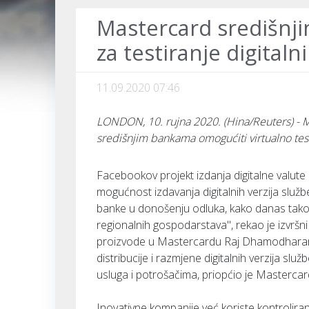
Mastercard središnj
za testiranje digitaln
11.09.2020 07:46
LONDON, 10. rujna 2020. (Hina/Reuters) - M
središnjim bankama omogućiti virtualno testi
Facebookov projekt izdanja digitalne valute
mogućnost izdavanja digitalnih verzija služ
banke u donošenju odluka, kako danas tako i 
regionalnih gospodarstava", rekao je izvršni
proizvode u Mastercardu Raj Dhamodharan.
distribucije i razmjene digitalnih verzija sl
usluga i potrošačima, priopćio je Mastercar
Inovativne kompanije već koriste kontrolira