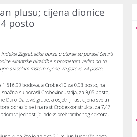
dan plusu; cijena dionice
74 posto
indeksi Zagrebačke burze u utorak su porasli četvrti
ionice Altantske plovidbe s prometom većim od tri
rupe s visokim rastom cijene, za gotovo 74 posto.
a 1.616,99 bodova, a Crobex10 za 0,58 posto, na
nažno su porasli Crobexindustrija, za 9,05 posto,
e Đuro Đaković grupe, a osjetniji rast cijena sve tri
tora odrazio se i na rast Crobexkonstrukta, za 7,47
padom vrijednosti je indeks prehrambenog sektora,
juna kuna, što je za oko 3,1 milijun kuna više nego