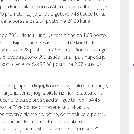
juna kuna, bila je dionica Atlantske plovidbe, kojoj je
Po prometu, koji je iznosio gotovo 743 tisuće kuna,
onice je porasla za 2,54 posto, na 24,20 kuna.
od 702,1 tisuću kuna, uz rast cijene za 1,63 posto,
 ostale dvije dionice iz sastava Crobexkonstruktra -
kovoda za 7,28 posto, na 7,66 kuna. Dionicama Ingre
alekovoda gotovo 395 tisuća kuna. Ipak, najveća je
okom cijene za čak 73,68 posto, na 2,97 kuna, uz
vić grupe na kojoj, kako su izvijestili iz kompanije,
anjenju temeljnog kapitala i izmjeni Statuta, a na
učeno je da se prošlogodišnji gubitak od 104,46
lovanja. "Sve odluke donesene su u skladu s
održavanje glavne skupštine, osim odluke o pokriću
gu dioničara Nenada Bakića, te odluke o
tala i izmjenama Statuta, koje nisu donesene",