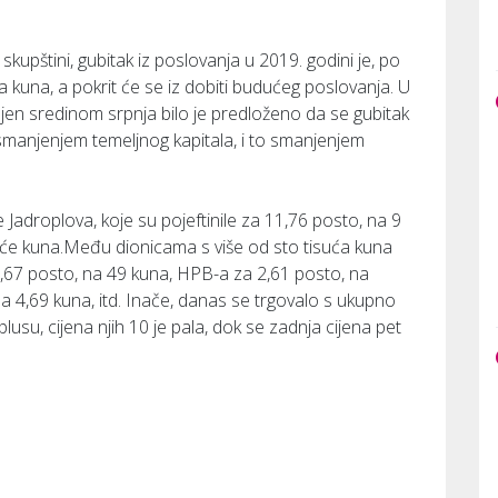
pštini, gubitak iz poslovanja u 2019. godini je, po
a kuna, a pokrit će se iz dobiti budućeg poslovanja. U
vljen sredinom srpnja bilo je predloženo da se gubitak
smanjenjem temeljnog kapitala, i to smanjenjem
Jadroplova, koje su pojeftinile za 11,76 posto, na 9
uće kuna.Među dionicama s više od sto tisuća kuna
 6,67 posto, na 49 kuna, HPB-a za 2,61 posto, na
 4,69 kuna, itd. Inače, danas se trgovalo s ukupno
lusu, cijena njih 10 je pala, dok se zadnja cijena pet