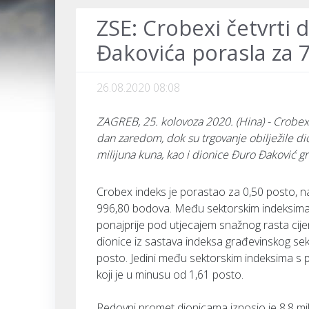
ZSE: Crobexi četvrti 
Đakovića porasla za 
26.08.2020 08:08
ZAGREB, 25. kolovoza 2020. (Hina) - Crobex 
dan zaredom, dok su trgovanje obilježile d
milijuna kuna, kao i dionice Đuro Đaković g
Crobex indeks je porastao za 0,50 posto, n
996,80 bodova. Među sektorskim indeksima s
ponajprije pod utjecajem snažnog rasta cijen
dionice iz sastava indeksa građevinskog sek
posto. Jedini među sektorskim indeksima s 
koji je u minusu od 1,61 posto.
Redovni promet dionicama iznosio je 8,8 mili