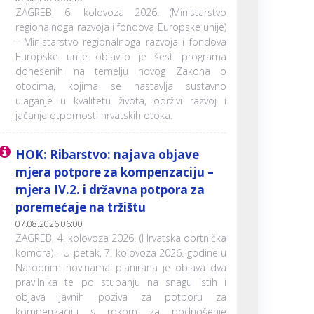
ZAGREB, 6. kolovoza 2026. (Ministarstvo
regionalnoga razvoja i fondova Europske unije)
- Ministarstvo regionalnoga razvoja i fondova
Europske unije objavilo je šest programa
donesenih na temelju novog Zakona o
otocima, kojima se nastavlja sustavno
ulaganje u kvalitetu života, održivi razvoj i
jačanje otpornosti hrvatskih otoka.
HOK: Ribarstvo: najava objave
mjera potpore za kompenzaciju –
mjera IV.2. i državna potpora za
poremećaje na tržištu
07.08.2026 06:00
ZAGREB, 4. kolovoza 2026. (Hrvatska obrtnička
komora) - U petak, 7. kolovoza 2026. godine u
Narodnim novinama planirana je objava dva
pravilnika te po stupanju na snagu istih i
objava javnih poziva za potporu za
kompenzaciju s rokom za podnošenje