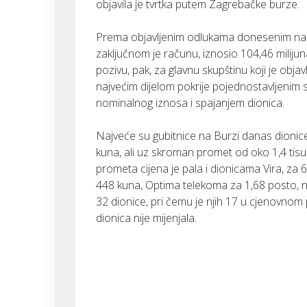
objavila je tvrtka putem Zagrebačke burze.
Prema objavljenim odlukama donesenim na sku
zaključnom je računu, iznosio 104,46 milijun
pozivu, pak, za glavnu skupštinu koji je obja
najvećim dijelom pokrije pojednostavljenim 
nominalnog iznosa i spajanjem dionica.
Najveće su gubitnice na Burzi danas dionice 
kuna, ali uz skroman promet od oko 1,4 tis
prometa cijena je pala i dionicama Vira, za
448 kuna, Optima telekoma za 1,68 posto, na
32 dionice, pri čemu je njih 17 u cjenovnom p
dionica nije mijenjala.