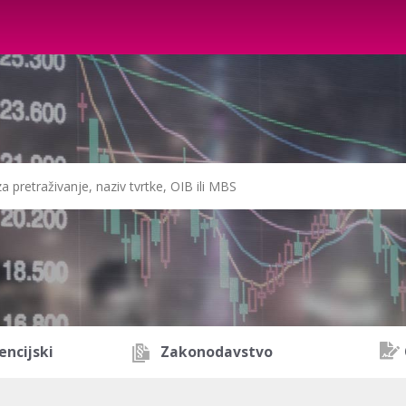
encijski
Zakonodavstvo