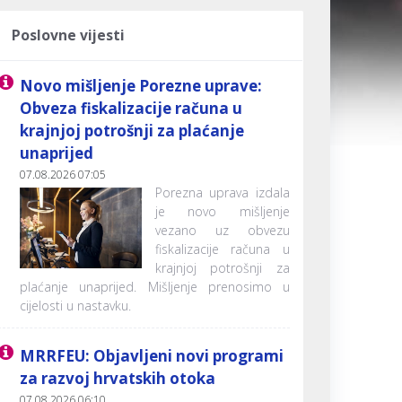
Poslovne vijesti
Novo mišljenje Porezne uprave:
Obveza fiskalizacije računa u
krajnjoj potrošnji za plaćanje
unaprijed
07.08.2026 07:05
Porezna uprava izdala
je novo mišljenje
vezano uz obvezu
fiskalizacije računa u
krajnjoj potrošnji za
plaćanje unaprijed. Mišljenje prenosimo u
cijelosti u nastavku.
MRRFEU: Objavljeni novi programi
za razvoj hrvatskih otoka
07.08.2026 06:10