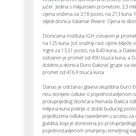
jučer. Jedina s milijunskim prometom, 3,3 mili
cijena snižena za 3,18 posto, na 213 kuna. 
slijedi dionica Valamar Riviere. Cijena te di
Dionicama Instituta IGH ostvaren je promet 
na 125 kuna. Još snažniji rast cijene bilježe
Ingre za 13,51 posto, na 8,40 kuna, a Dale
ostvaren je promet od 490 tisuća kuna, a D
dobitnica dionica Đuro Đaković grupe sa sk
promet od 416,9 tisuća kuna.
Danas je održana i glavna skupština Đuro Đako
nisu donijete odluke o pojednostavljenom sm
protuprijedlog dioničara Nenada Bakića odl
milijuna kuna pokrije iz dobiti budućeg pos
prijedlozima odluka navedenim u pozivu za 
gubitka, koja je donesena po protuprijedlo
pojednostavljenom smanjenju temeljnog kapi