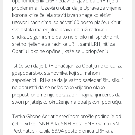
opunomoćenik LRH nedavno izjavio da LRH nije u
problemima. "Uzevši u obzir da je Uprava za vrijeme
korona krize željela staviti izvan snage kolektivni
ugovor i radnicima isplaćivati 60 posto plaće, ukinuti
sva ostala materijalna prava, da tuži radnike i
sindikat, sigurni smo da to ne bi bilo niti spretno niti
sretno rješenje za radnike LRH, sami LRH, niti za
Opatiju i okolne općine", kaže se u priopćenju.
Ističe se i da je LRH značajan za Opatiju i okolicu, za
gospodarstvo, stanovnike, koji su mahom
zaposlenici LRH-a te da je važno sagledati širu sliku i
ne dopustiti da se nešto tako vrijedno olako
prepusti onome nije pokazao ni najmanji interes da
stvori prijateljsko okruženje na opatijskom području.
Tvrtka Gitone Adriatic sredinom prošle godine je od
četiri tvrtke - SNH Alfa, SNH Beta, SNH Gama i SN
Pectinatus - kupila 53,94 posto dionica LRH-a, a