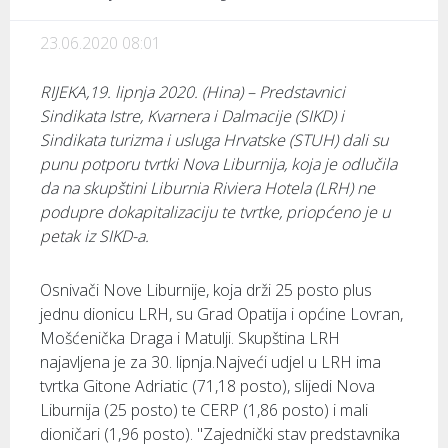
23.06.2020 08:01
RIJEKA,19. lipnja 2020. (Hina) – Predstavnici
Sindikata Istre, Kvarnera i Dalmacije (SIKD) i
Sindikata turizma i usluga Hrvatske (STUH) dali su
punu potporu tvrtki Nova Liburnija, koja je odlučila
da na skupštini Liburnia Riviera Hotela (LRH) ne
podupre dokapitalizaciju te tvrtke, priopćeno je u
petak iz SIKD-a.
Osnivači Nove Liburnije, koja drži 25 posto plus
jednu dionicu LRH, su Grad Opatija i općine Lovran,
Mošćenička Draga i Matulji. Skupština LRH
najavljena je za 30. lipnja.Najveći udjel u LRH ima
tvrtka Gitone Adriatic (71,18 posto), slijedi Nova
Liburnija (25 posto) te CERP (1,86 posto) i mali
dioničari (1,96 posto). "Zajednički stav predstavnika