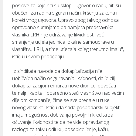
poslove za koje niti su sklopili ugovor o radu, niti su
obučeni za rad na siguran način, kršenju zakona i
korektivnog ugovora. Upravo zbog takvog odnosa
opravdano sumnjamo da namjera predstavnika
vlasnika LRH nije održavanje likvidnosti, već
smanjenje udjela jedinica lokalne samouprave u
vlasništvu LRH, a time utjecaja kojeg trenutno imaju",
ističu u svom priopćenju.
Iz sindikata navode da dokapitalizacija nije
uobičajen način osiguravanja likvidnosti, da je cilj
dokapitalizacijom emitirati nove dionice, povećati
temeljni kapital i posredno steći vlasništvo nad većim
dijelom kompanije, čime se sve predaje u ruke
novog vlasnika. Ističu da sada gospodarski subjekti
imaju mogućnost dobivanja povoljnih kredita za
očuvanje likvidnosti te da ne vide opravdanog
razloga za takvu odluku, posebice jer je, kažu,