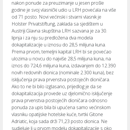
nakon ponude za preuzimanje u jesen prošle
godine je svoj vlasnički udio u LRH povećala na više
od 71 posto. Novi većinski i stvarni vlasnik je
Holster Privatstiftung, zaklada sa sjedištem u
Austriji.Glavna skupština LRH sazvana je za 30.
lipnja i za nju su predložena dva modela
dokapitalizacije u iznosu do 28,5 milijuna kuna.
Prema prvom, temeljni kapital LRH bi se povećao
ulozima u novcu do najviše 28,5 milijuna kuna, na
iznos do 724,6 milijuna kuna, izdavanjem do 12.390
novih redovnih dionica (nominale 2.300 kuna), bez
isključenja prava prvenstva postojećih dioničara.
Ako to ne bi bilo izglasano, prijedlog je da se
dokapitalizacija provede uz djelomično isključenje
prava prvenstva postojećih dioničara odnosno
ponuda za upis bila bi upućena samo većinskom
vlasniku opatijske hotelske kuće, tvrtki Gitone
Adriatic, koja sada drži 71,23 posto dionica. Ne
sudjeluje li u prvom modelu dokapitalizacije s oko