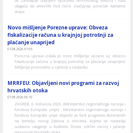
se zahvaljuje daljnjem oporavku tehnološkog sektora i nadi
ulagača da američki Fed neće značajnije povećati kamatne
stope.
Novo mišljenje Porezne uprave: Obveza
fiskalizacije računa u krajnjoj potrošnji za
plaćanje unaprijed
07.08.2026 07:05
Porezna uprava izdala je novo mišljenje vezano uz obvezu
fiskalizacije računa u krajnjoj potrošnji za plaćanje unaprijed.
Mišljenje prenosimo u cijelosti u nastavku.
MRRFEU: Objavljeni novi programi za razvoj
hrvatskih otoka
07.08.2026 06:10
ZAGREB, 6. kolovoza 2026. (Ministarstvo regionalnoga razvoja i
fondova Europske unije) - Ministarstvo regionalnoga razvoja i
fondova Europske unije objavilo je šest programa donesenih
na temelju novog Zakona o otocima, kojima se nastavlja
sustavno ulaganje u kvalitetu života, održivi razvoj i jačanje
otpornosti hrvatskih otoka.