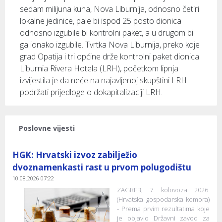
sedam milijuna kuna, Nova Liburnija, odnosno četiri
lokalne jedinice, pale bi ispod 25 posto dionica
odnosno izgubile bi kontrolni paket, a u drugom bi
ga ionako izgubile. Tvrtka Nova Liburnija, preko koje
grad Opatija i tri općine drže kontrolni paket dionica
Liburnia Rivera Hotela (LRH), početkom lipnja
izvijestila je da neće na najavljenoj skupštini LRH
podržati prijedloge o dokapitalizaciji LRH.
Poslovne vijesti
HGK: Hrvatski izvoz zabilježio
dvoznamenkasti rast u prvom polugodištu
10.08.2026 07:22
ZAGREB, 7. kolovoza 2026.
(Hrvatska gospodarska komora)
- Prema prvim rezultatima koje
je objavio Državni zavod za