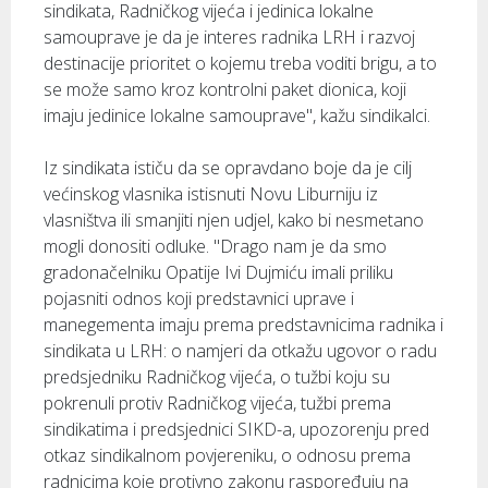
sindikata, Radničkog vijeća i jedinica lokalne
samouprave je da je interes radnika LRH i razvoj
destinacije prioritet o kojemu treba voditi brigu, a to
se može samo kroz kontrolni paket dionica, koji
imaju jedinice lokalne samouprave", kažu sindikalci.
Iz sindikata ističu da se opravdano boje da je cilj
većinskog vlasnika istisnuti Novu Liburniju iz
vlasništva ili smanjiti njen udjel, kako bi nesmetano
mogli donositi odluke. "Drago nam je da smo
gradonačelniku Opatije Ivi Dujmiću imali priliku
pojasniti odnos koji predstavnici uprave i
manegementa imaju prema predstavnicima radnika i
sindikata u LRH: o namjeri da otkažu ugovor o radu
predsjedniku Radničkog vijeća, o tužbi koju su
pokrenuli protiv Radničkog vijeća, tužbi prema
sindikatima i predsjednici SIKD-a, upozorenju pred
otkaz sindikalnom povjereniku, o odnosu prema
radnicima koje protivno zakonu raspoređuju na