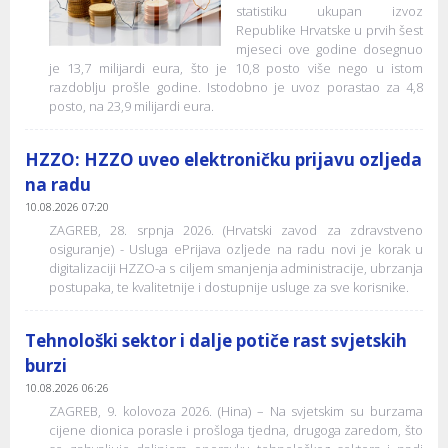
statistiku ukupan izvoz
Republike Hrvatske u prvih šest
mjeseci ove godine dosegnuo
je 13,7 milijardi eura, što je 10,8 posto više nego u istom
razdoblju prošle godine. Istodobno je uvoz porastao za 4,8
posto, na 23,9 milijardi eura.
HZZO: HZZO uveo elektroničku prijavu ozljeda
na radu
10.08.2026 07:20
ZAGREB, 28. srpnja 2026. (Hrvatski zavod za zdravstveno
osiguranje) - Usluga ePrijava ozljede na radu novi je korak u
digitalizaciji HZZO-a s ciljem smanjenja administracije, ubrzanja
postupaka, te kvalitetnije i dostupnije usluge za sve korisnike.
Tehnološki sektor i dalje potiče rast svjetskih
burzi
10.08.2026 06:26
ZAGREB, 9. kolovoza 2026. (Hina) – Na svjetskim su burzama
cijene dionica porasle i prošloga tjedna, drugoga zaredom, što