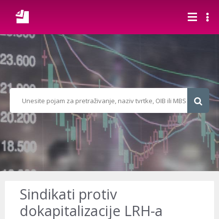
Sindikati protiv
dokapitalizacije LRH-a