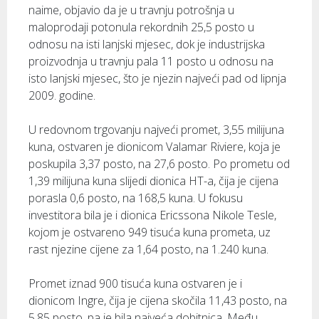
naime, objavio da je u travnju potrošnja u
maloprodaji potonula rekordnih 25,5 posto u
odnosu na isti lanjski mjesec, dok je industrijska
proizvodnja u travnju pala 11 posto u odnosu na
isto lanjski mjesec, što je njezin najveći pad od lipnja
2009. godine.
U redovnom trgovanju najveći promet, 3,55 milijuna
kuna, ostvaren je dionicom Valamar Riviere, koja je
poskupila 3,37 posto, na 27,6 posto. Po prometu od
1,39 milijuna kuna slijedi dionica HT-a, čija je cijena
porasla 0,6 posto, na 168,5 kuna. U fokusu
investitora bila je i dionica Ericssona Nikole Tesle,
kojom je ostvareno 949 tisuća kuna prometa, uz
rast njezine cijene za 1,64 posto, na 1.240 kuna.
Promet iznad 900 tisuća kuna ostvaren je i
dionicom Ingre, čija je cijena skočila 11,43 posto, na
5,85 posto, pa je bila najveća dobitnica. Među