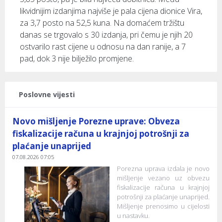
likvidnijim izdanjima najviše je pala cijena dionice Vira,
za 3,7 posto na 52,5 kuna. Na domaćem tržištu
danas se trgovalo s 30 izdanja, pri čemu je njih 20
ostvarilo rast cijene u odnosu na dan ranije, a 7
pad, dok 3 nije bilježilo promjene.
Poslovne vijesti
Novo mišljenje Porezne uprave: Obveza
fiskalizacije računa u krajnjoj potrošnji za
plaćanje unaprijed
07.08.2026 07:05
Porezna uprava izdala je novo
mišljenje vezano uz obvezu
fiskalizacije računa u krajnjoj
potrošnji za plaćanje unaprijed.
Mišljenje prenosimo u cijelosti
u nastavku.