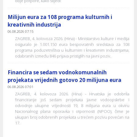
obje potpore, kako slijedi:
Milijun eura za 108 programa kulturnih i
kreativnih industrija
06.08.2026 07:15
ZAGREB, 4. kolovoza 2026. (Hina) - Ministarstvo kulture i medija
osiguralo je 1.001.150 eura bespovratnih sredstava za 108
programa poduzetništva u kulturnim i kreativnim industrijama,
odabranih između 846 prijava pristiglih na javni poziv.
Financira se sedam vodnokomunalnih
projekata vrijednih gotovo 20 milijuna eura
06.08.2026 07:01
ZAGREB, 4. kolovoza 2026. (Hina) - Hrvatska je odobrila
financiranje još sedam projekata javne vodoopskrbe i
odvodnje ukupne vrijednosti 19, 8 milijuna eura u okviru
Nacionalnog plana oporavka i otpornosti (NPOO), čime je
ukupan broj odobrenih projekata u trećem pozivu povećan na
17.