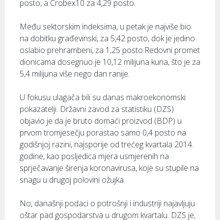
posto, a Crobex10 za 4,29 posto.
Među sektorskim indeksima, u petak je najviše bio
na dobitku građevinski, za 5,42 posto, dok je jedino
oslabio prehrambeni, za 1,25 posto.Redovni promet
dionicama dosegnuo je 10,12 milijuna kuna, što je za
5,4 milijuna više nego dan ranije.
U fokusu ulagača bili su danas makroekonomski
pokazatelji. Državni zavod za statistiku (DZS)
objavio je da je bruto domaći proizvod (BDP) u
prvom tromjesečju porastao samo 0,4 posto na
godišnjoj razini, najsporije od trećeg kvartala 2014.
godine, kao posljedica mjera usmjerenih na
sprječavanje širenja koronavirusa, koje su stupile na
snagu u drugoj polovini ožujka.
No, današnji podaci o potrošnji i industriji najavljuju
oštar pad gospodarstva u drugom kvartalu. DZS je,