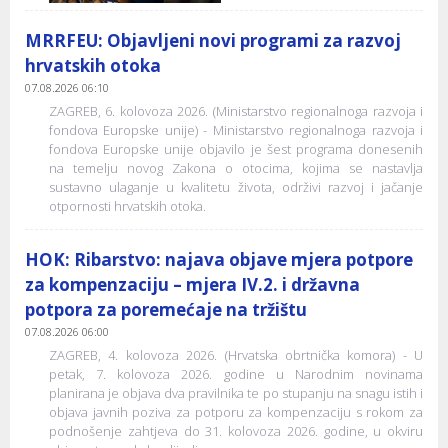
MRRFEU: Objavljeni novi programi za razvoj
hrvatskih otoka
07.08.2026 06:10
ZAGREB, 6. kolovoza 2026. (Ministarstvo regionalnoga razvoja i
fondova Europske unije) - Ministarstvo regionalnoga razvoja i
fondova Europske unije objavilo je šest programa donesenih
na temelju novog Zakona o otocima, kojima se nastavlja
sustavno ulaganje u kvalitetu života, održivi razvoj i jačanje
otpornosti hrvatskih otoka.
HOK: Ribarstvo: najava objave mjera potpore
za kompenzaciju – mjera IV.2. i državna
potpora za poremećaje na tržištu
07.08.2026 06:00
ZAGREB, 4. kolovoza 2026. (Hrvatska obrtnička komora) - U
petak, 7. kolovoza 2026. godine u Narodnim novinama
planirana je objava dva pravilnika te po stupanju na snagu istih i
objava javnih poziva za potporu za kompenzaciju s rokom za
podnošenje zahtjeva do 31. kolovoza 2026. godine, u okviru