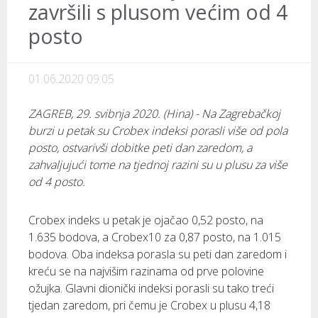
završili s plusom većim od 4
posto
01.06.2020 09:05
ZAGREB, 29. svibnja 2020. (Hina) - Na Zagrebačkoj
burzi u petak su Crobex indeksi porasli više od pola
posto, ostvarivši dobitke peti dan zaredom, a
zahvaljujući tome na tjednoj razini su u plusu za više
od 4 posto.
Crobex indeks u petak je ojačao 0,52 posto, na
1.635 bodova, a Crobex10 za 0,87 posto, na 1.015
bodova. Oba indeksa porasla su peti dan zaredom i
kreću se na najvišim razinama od prve polovine
ožujka. Glavni dionički indeksi porasli su tako treći
tjedan zaredom, pri čemu je Crobex u plusu 4,18