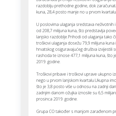
razdoblju prethodne godine, dok zaračunata 
kuna, 28,4 posto manje no u prvom kvartalu
U poslovima ulaganja sredstava neživotnih i 
od 208,7 milijuna kuna, što predstavlja p
lanjsko razdoblje.Prihodi od ulaganja tako 
troškovi ulaganja dosežu 79,9 milijuna kuna 
hrvatskog osiguravajućeg društva izvijestili 
rashoda te iznose 477,1 milijuna kuna, što
2019. godine.
Troškovi pribave i troškovi uprave ukupno iz
nego u prvom lanjskom kvartalu.Ukupna imovi
što je 3,8 posto više u odnosu na zadnji da
zadnjim danom ožujka iznosile su 6,5 milija
prosinca 2019. godine.
Grupa CO također s manjom zarađenom pre