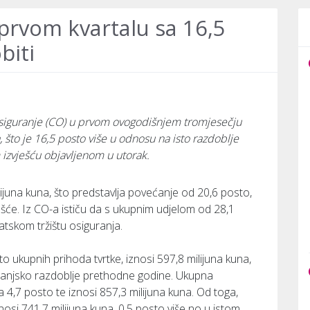
 prvom kvartalu sa 16,5
biti
 osiguranje (CO) u prvom ovogodišnjem tromjesečju
, što je 16,5 posto više u odnosu na isto razdoblje
 izvješću objavljenom u utorak.
ilijuna kuna, što predstavlja povećanje od 20,6 posto,
šće. Iz CO-a ističu da s ukupnim udjelom od 28,1
atskom tržištu osiguranja.
to ukupnih prihoda tvrtke, iznosi 597,8 milijuna kuna,
 lanjsko razdoblje prethodne godine. Ukupna
 4,7 posto te iznosi 857,3 milijuna kuna. Od toga,
osi 741,7 milijuna kuna, 0,5 posto više no u istom