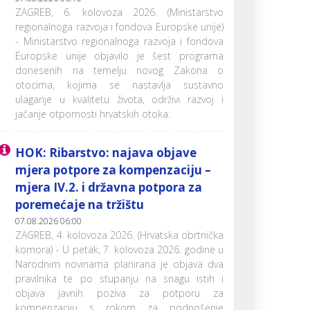
ZAGREB, 6. kolovoza 2026. (Ministarstvo
regionalnoga razvoja i fondova Europske unije)
- Ministarstvo regionalnoga razvoja i fondova
Europske unije objavilo je šest programa
donesenih na temelju novog Zakona o
otocima, kojima se nastavlja sustavno
ulaganje u kvalitetu života, održivi razvoj i
jačanje otpornosti hrvatskih otoka.
HOK: Ribarstvo: najava objave
mjera potpore za kompenzaciju –
mjera IV.2. i državna potpora za
poremećaje na tržištu
07.08.2026 06:00
ZAGREB, 4. kolovoza 2026. (Hrvatska obrtnička
komora) - U petak, 7. kolovoza 2026. godine u
Narodnim novinama planirana je objava dva
pravilnika te po stupanju na snagu istih i
objava javnih poziva za potporu za
kompenzaciju s rokom za podnošenje