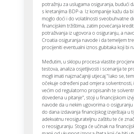
potražnju za uslugama osiguranja, budući 
s kretanjima BDP-a. Iz kompanije kažu da b
moglo doći i do volatilnosti sveobuhvatne do
financijskim tržištima, zatim povećanja kredi
potraživanja iz ugovora o osiguranju, a navo
Croatia osiguranja navode i da temeljem t
procijeniti eventualni iznos gubitaka koji bi
Međutim, u sklopu procesa vlastite procjene 
testova, analiza osjetljivosti i scenarija te p
mogli imati najznačajniji utjecaj."Iako se,
očekuje određeni pad omjera solventnosti, i
većim od regulatorno propisanih te solventnos
dovedena u pitanje", stoji u financijskom izv
navode da u nekim ugovorima o osiguranju os
do dana izdavanja financijskog izvještaja u t
adekvatnu reosigurateljnu zaštitu te će zna
o reosiguranju. Stoga će učinak na financijski
manji od ukupnog iznosa šteta koji će biti ut