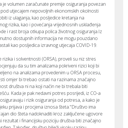
da je volumen zaračunate premije osiguranja povezan
i pod utjecajem nepovoljnih ekonomskih okolnosti
biti iz ulaganja, kao posljedice kretanja na
tnog rizika, kao i povećanja vrijednosnih usklađenja
de i rast broja otkupa polica životnog osiguranja.Iz
renutno dostupnih informacija ne mogu pouzdano
 nastali kao posljedica izravnog utjecaja COVID-19.
rizika i solventnosti (ORSA), proveli su niz stres
rocjenjuju da su tim analizama pokriveni rizici koji bi
 temeljeno na analizama provedenim u ORSA procesu,
sti omjer bi trebao ostati na razinama značajno
t društva ni na koji način ne bi trebala biti
ješću. Kada je pak nedavni potres posrijedi, iz CO-a
iguravaju i rizik osiguranja od potresa, a kako je
ijeku prijava i procjena iznosa šteta."Društvo ima
čajan dio šteta nadoknaditi kroz zaključene ugovore
 rezultat i financijsku poziciju društva biti značajno
vrđen. Također, društvo bilježi visoku razinu