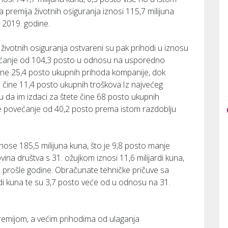
premija životnih osiguranja iznosi 115,7 milijuna
 2019. godine.
životnih osiguranja ostvareni su pak prihodi u iznosu
ovećanje od 104,3 posto u odnosu na usporedno
čine 25,4 posto ukupnih prihoda kompanije, dok
i čine 11,4 posto ukupnih troškova.Iz najvećeg
su da im izdaci za štete čine 68 posto ukupnih
 je povećanje od 40,2 posto prema istom razdoblju
nose 185,5 milijuna kuna, što je 9,8 posto manje
na društva s 31. ožujkom iznosi 11,6 milijardi kuna,
n prošle godine. Obračunate tehničke pričuve sa
rdi kuna te su 3,7 posto veće od u odnosu na 31.
mijom, a većim prihodima od ulaganja