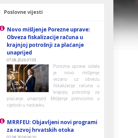
Poslovne vijesti
Novo mišljenje Porezne uprave:
Obveza fiskalizacije računa u
krajnjoj potrošnji za plaćanje
unaprijed
07.08.2026 07:05
Porezna uprava izdala
je novo mišljenje
vezano uz obvezu
fiskalizacije računa u
krajnjoj potrošnji za
plaćanje unaprijed. Mišljenje prenosimo u
cijelosti u nastavku.
MRRFEU: Objavljeni novi programi
za razvoj hrvatskih otoka
07.08.2026 06:10