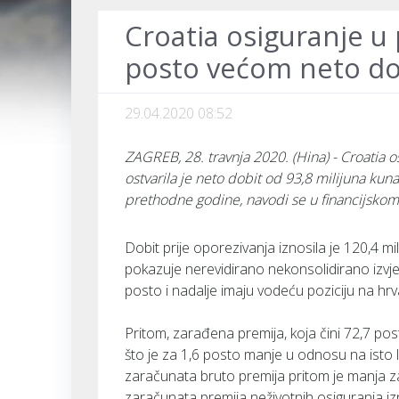
Croatia osiguranje u
posto većom neto do
29.04.2020 08:52
ZAGREB, 28. travnja 2020. (Hina) - Croatia
ostvarila je neto dobit od 93,8 milijuna kuna
prethodne godine, navodi se u financijskom
Dobit prije oporezivanja iznosila je 120,4 m
pokazuje nerevidirano nekonsolidirano izvje
posto i nadalje imaju vodeću poziciju na hrv
Pritom, zarađena premija, koja čini 72,7 pos
što je za 1,6 posto manje u odnosu na isto
zaračunata bruto premija pritom je manja za
zaračunata premija neživotnih osiguranja izn