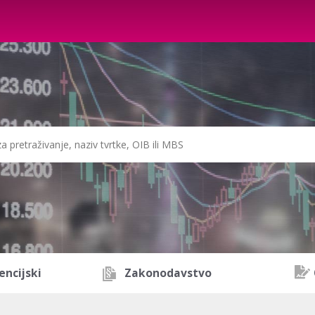
encijski
Zakonodavstvo