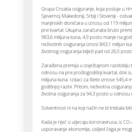
Grupa Croatia osiguranje, koja posluje u Hrva
Sjevernoj Makedoniji, Srbiji i Sloveniji - ost
manjinskih dioničara u iznosu od 119 miliju
prvi kvartal. Ukupna zaračunata bruto prem
983,6 milijuna kuna, 4,9 posto manje na godi
neživotnih osiguranja iznosi 843,1 milijun ku
životnog osiguranja bilježi pad od 26,5 posto
Zarađena premija u izvještajnom razdoblju t
odnosu na prvi prošlogodišnji kvartal, dok s
milijuna kuna. Izdaci za štete iznose 545,4 
godišnjoj razini. Pritom, neživotna osiguranj
životna osiguranja za 94,3 posto u odnosu n
Solventnost ni na koji način ne bi trebala bi
Kada je riječ o utjecaju koronavirusa, iz CO-
usporavanje ekonomije, uslijed čega je mogu