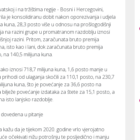
tskoj i na tržištima regije - Bosni i Hercegovini,
varila je konsolidiranu dobit nakon oporezivanja i udjela
na kuna, 28,3 posto više u odnosu na prošlogodišnji
ija na razini grupe u promatranom razdoblju iznosi
šnjoj razini. Pritom, zaračunata bruto premija
na, isto kao i lani, dok zaračunata bruto premija
, na 140,5 milijuna kuna.
ako iznosi 718,7 milijuna kuna, 1,6 posto manje u
u prihodi od ulaganja skočili za 110,1 posto, na 230,7
milijuna kuna, što je povećanje za 36,6 posto na
a bilježe povećanje izdataka za štete za 15,1 posto, a
a isto lanjsko razdoblje.
ti dovedena u pitanje
a kažu da je tijekom 2020. godine vrlo vjerojatno
će očekivati nižu potrošnju te posljedično i manju