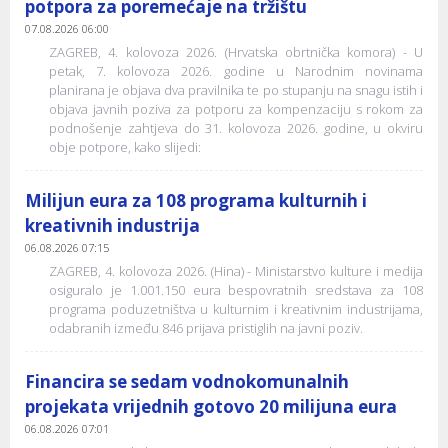
potpora za poremećaje na tržištu
07.08.2026 06:00
ZAGREB, 4. kolovoza 2026. (Hrvatska obrtnička komora) - U
petak, 7. kolovoza 2026. godine u Narodnim novinama
planirana je objava dva pravilnika te po stupanju na snagu istih i
objava javnih poziva za potporu za kompenzaciju s rokom za
podnošenje zahtjeva do 31. kolovoza 2026. godine, u okviru
obje potpore, kako slijedi:
Milijun eura za 108 programa kulturnih i
kreativnih industrija
06.08.2026 07:15
ZAGREB, 4. kolovoza 2026. (Hina) - Ministarstvo kulture i medija
osiguralo je 1.001.150 eura bespovratnih sredstava za 108
programa poduzetništva u kulturnim i kreativnim industrijama,
odabranih između 846 prijava pristiglih na javni poziv.
Financira se sedam vodnokomunalnih
projekata vrijednih gotovo 20 milijuna eura
06.08.2026 07:01