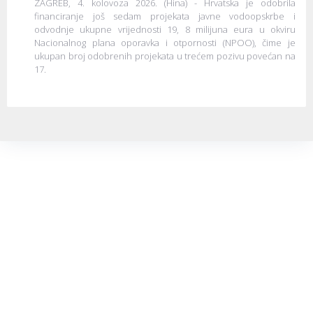
ZAGREB, 4. kolovoza 2026. (Hina) - Hrvatska je odobrila
financiranje još sedam projekata javne vodoopskrbe i
odvodnje ukupne vrijednosti 19, 8 milijuna eura u okviru
Nacionalnog plana oporavka i otpornosti (NPOO), čime je
ukupan broj odobrenih projekata u trećem pozivu povećan na
17.