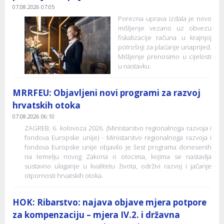
07.08.2026 07:05
Porezna uprava izdala je novo
mišljenje vezano uz obvezu
fiskalizacije računa u krajnjoj
potrošnji za plaćanje unaprijed.
Mišljenje prenosimo u cijelosti
u nastavku.
MRRFEU: Objavljeni novi programi za razvoj
hrvatskih otoka
07.08.2026 06:10
ZAGREB, 6. kolovoza 2026. (Ministarstvo regionalnoga razvoja i
fondova Europske unije) - Ministarstvo regionalnoga razvoja i
fondova Europske unije objavilo je šest programa donesenih
na temelju novog Zakona o otocima, kojima se nastavlja
sustavno ulaganje u kvalitetu života, održivi razvoj i jačanje
otpornosti hrvatskih otoka.
HOK: Ribarstvo: najava objave mjera potpore
za kompenzaciju – mjera IV.2. i državna