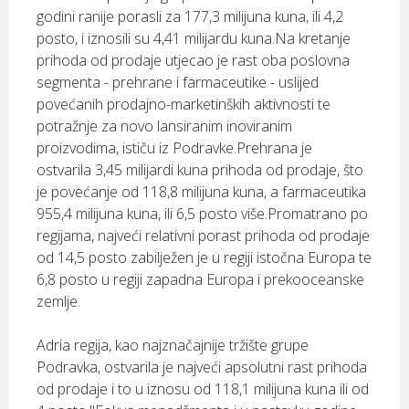
godini ranije porasli za 177,3 milijuna kuna, ili 4,2
posto, i iznosili su 4,41 milijardu kuna.Na kretanje
prihoda od prodaje utjecao je rast oba poslovna
segmenta - prehrane i farmaceutike - uslijed
povećanih prodajno-marketinških aktivnosti te
potražnje za novo lansiranim inoviranim
proizvodima, ističu iz Podravke.Prehrana je
ostvarila 3,45 milijardi kuna prihoda od prodaje, što
je povećanje od 118,8 milijuna kuna, a farmaceutika
955,4 milijuna kuna, ili 6,5 posto više.Promatrano po
regijama, najveći relativni porast prihoda od prodaje
od 14,5 posto zabilježen je u regiji istočna Europa te
6,8 posto u regiji zapadna Europa i prekooceanske
zemlje.
Adria regija, kao najznačajnije tržište grupe
Podravka, ostvarila je najveći apsolutni rast prihoda
od prodaje i to u iznosu od 118,1 milijuna kuna ili od