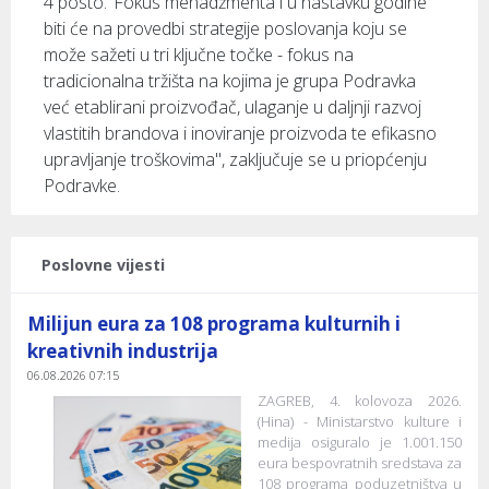
4 posto."Fokus menadžmenta i u nastavku godine
biti će na provedbi strategije poslovanja koju se
može sažeti u tri ključne točke - fokus na
tradicionalna tržišta na kojima je grupa Podravka
već etablirani proizvođač, ulaganje u daljnji razvoj
vlastitih brandova i inoviranje proizvoda te efikasno
upravljanje troškovima", zaključuje se u priopćenju
Podravke.
Poslovne vijesti
Milijun eura za 108 programa kulturnih i
kreativnih industrija
06.08.2026 07:15
ZAGREB, 4. kolovoza 2026.
(Hina) - Ministarstvo kulture i
medija osiguralo je 1.001.150
eura bespovratnih sredstava za
108 programa poduzetništva u