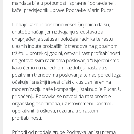
mandata bile u potpunosti ispravne i opravdane",
kaže predsjednik Uprave Podravke Marin Pucar.
Dodaje kako ih posebno veseli činjenica da su,
unatoč značajnijem izdvajanju sredstava za
unaprjeđenje statusa i položaja radnika te rastu
ulaznih inputa proizašlih iz trendova na globalnom
tržištu u protekloj godini, ostvarili rast profitabilnosti
na gotovo svim razinama poslovanja."Uvjereni smo
kako ćemo i u narednom razdoblju nastaviti s
pozitivnim trendovima poslovanja te nas pored toga
očekuje i snažniji investicijski ciklus usmjeren na
modernizaciju naše kompanije", istaknuo je Pucar. U
priopćenju Podravke se navodi da rast prodaje
organskog asortimana, uz istovremenu kontrolu
operativnih troškova, rezultirala s rastom
profitabilnosti.
Prihodi od prodaje grupe Podravka lani su prema