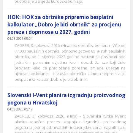
priopćila je u srijedu Europska komisija.
HOK: HOK za obrtnike pripremio besplatni
kalkulator „Dobro je biti obrtnik“ za procjenu
poreza i doprinosa u 2027. godini
04.08.2026 05:24
ZAGREB, 3. kolovoza 2026. (Hrvatska obrtnička komora) - Više od
77.000 paušalnih obrtnika, odnosno gotovo 85 % svih paušalnih
obrtnika, od 1. siječnja 2027. godine nastavit će poslovati pod
jednakim poreznim uvjetima kao i dosad. Za sve koji žele
provjeriti kako će predložene porezne izmjene utjecati na
njihovo poslovanje, Hrvatska obrtnička komora pripremila je
besplatni kalkulator „Dobro je biti obrtnik“.
Slovenski I-Vent planira izgradnju proizvodnog
pogona u Hrvatskoj
04.08.2026 05:17
ZAGREB, 3. kolovoza 2026. (Hina) - Slovenska tvrtka I-Vent
planira započeti proces ulaganja u izgradnju proizvodnog
pogona u jednoj od hrvatskih industrijskih zona, najavili su u
ponedjeljak iz te tvrtke koja se bavi ventilacijskim sustavima.