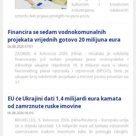
kulturnim i kreativnim
industrijama, odabranih
između 846 prijava pristiglih na javni poziv.
Financira se sedam vodnokomunalnih
projekata vrijednih gotovo 20 milijuna eura
06.08.2026 07:01
ZAGREB, 4. kolovoza 2026. (Hina) - Hrvatska je odobrila
financiranje još sedam projekata javne vodoopskrbe i
odvodnje ukupne vrijednosti 19, 8 milijuna eura u okviru
Nacionalnog plana oporavka i otpornosti (NPOO), čime je
ukupan broj odobrenih projekata u trećem pozivu povećan na
17.
EU će Ukrajini dati 1,4 milijardi eura kamata
od zamrznute ruske imovine
06.08.2026 06:05
BRUXELLES, 5. kolovoza 2026. (Hina/Reuters) - Europska unija
će u srijedu iskoristiti 1,4 milijarde eura od kamata ostvarenih
zamrznutom ruskom imovinom kako bi pomogla Ukrajini,