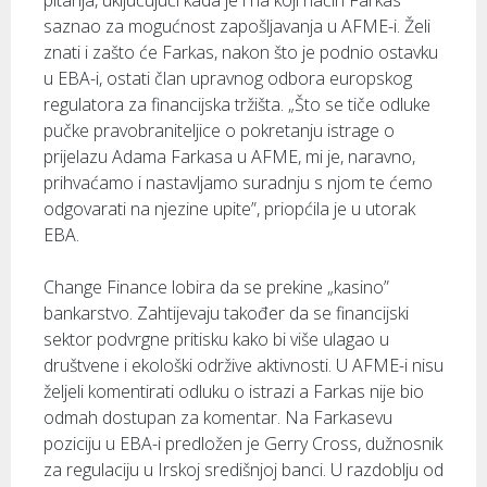
pitanja, uključujući kada je i na koji način Farkas
saznao za mogućnost zapošljavanja u AFME-i. Želi
znati i zašto će Farkas, nakon što je podnio ostavku
u EBA-i, ostati član upravnog odbora europskog
regulatora za financijska tržišta. „Što se tiče odluke
pučke pravobraniteljice o pokretanju istrage o
prijelazu Adama Farkasa u AFME, mi je, naravno,
prihvaćamo i nastavljamo suradnju s njom te ćemo
odgovarati na njezine upite”, priopćila je u utorak
EBA.
Change Finance lobira da se prekine „kasino”
bankarstvo. Zahtijevaju također da se financijski
sektor podvrgne pritisku kako bi više ulagao u
društvene i ekološki održive aktivnosti. U AFME-i nisu
željeli komentirati odluku o istrazi a Farkas nije bio
odmah dostupan za komentar. Na Farkasevu
poziciju u EBA-i predložen je Gerry Cross, dužnosnik
za regulaciju u Irskoj središnjoj banci. U razdoblju od