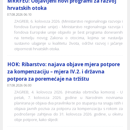
MRRFEU: Objavljeni novi programi za razvoj
hrvatskih otoka
07.08.2026 06:10
ZAGREB, 6. kolovoza 2026. (Ministarstvo regionalnoga razvoja i
fondova Europske unije) - Ministarstvo regionalnoga razvoja i
fondova Europske unije objavilo je šest programa donesenih
na temelju novog Zakona o otocima, kojima se nastavlja
sustavno ulaganje u kvalitetu života, održivi razvoj i jačanje
otpornosti hrvatskih otoka.
HOK: Ribarstvo: najava objave mjera potpore
za kompenzaciju – mjera IV.2. i državna
potpora za poremećaje na tržištu
07.08.2026 06:00
ZAGREB, 4. kolovoza 2026. (Hrvatska obrtnička komora) - U
petak, 7. kolovoza 2026. godine u Narodnim novinama
planirana je objava dva pravilnika te po stupanju na snagu istih i
objava javnih poziva za potporu za kompenzaciju s rokom za
podnošenje zahtjeva do 31. kolovoza 2026. godine, u okviru
obje potpore, kako slijedi: