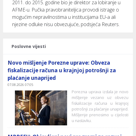
2011. do 2015. godine bio je direktor za lobiranje u
AFME-u. Pučka pravobraniteljica provodi istrage o
mogućim nepravilnostima u institucijama EU-a ali
njezine odluke nisu obvezujuće, podsjeća Reuters.
Poslovne vijesti
Novo mišljenje Porezne uprave: Obveza
fiskalizacije računa u krajnjoj potrošnji za
plaćanje unaprijed
07.08.2026 07:05
Porezna uprava izdala je novo
mišljenje vezano uz obvezu
fiskalizacije računa u krajnjoj
potrošnji za plaćanje unaprijed.
Mišljenje prenosimo u cijelosti
u nastavku.