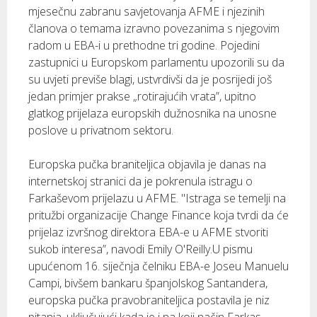
mjesečnu zabranu savjetovanja AFME i njezinih
članova o temama izravno povezanima s njegovim
radom u EBA-i u prethodne tri godine. Pojedini
zastupnici u Europskom parlamentu upozorili su da
su uvjeti previše blagi, ustvrdivši da je posrijedi još
jedan primjer prakse „rotirajućih vrata”, upitno
glatkog prijelaza europskih dužnosnika na unosne
poslove u privatnom sektoru.
Europska pučka braniteljica objavila je danas na
internetskoj stranici da je pokrenula istragu o
Farkaševom prijelazu u AFME. "Istraga se temelji na
pritužbi organizacije Change Finance koja tvrdi da će
prijelaz izvršnog direktora EBA-e u AFME stvoriti
sukob interesa”, navodi Emily O'Reilly.U pismu
upućenom 16. siječnja čelniku EBA-e Joseu Manuelu
Campi, bivšem bankaru španjolskog Santandera,
europska pučka pravobraniteljica postavila je niz