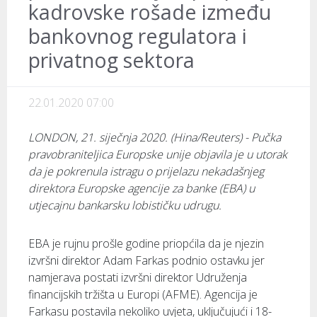
kadrovske rošade između
bankovnog regulatora i
privatnog sektora
22.01.2020 07:00
LONDON, 21. siječnja 2020. (Hina/Reuters) - Pučka
pravobraniteljica Europske unije objavila je u utorak
da je pokrenula istragu o prijelazu nekadašnjeg
direktora Europske agencije za banke (EBA) u
utjecajnu bankarsku lobističku udrugu.
EBA je rujnu prošle godine priopćila da je njezin
izvršni direktor Adam Farkas podnio ostavku jer
namjerava postati izvršni direktor Udruženja
financijskih tržišta u Europi (AFME). Agencija je
Farkasu postavila nekoliko uvjeta, uključujući i 18-