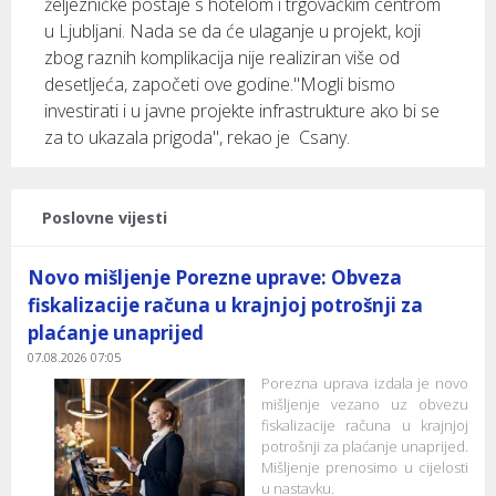
željezničke postaje s hotelom i trgovačkim centrom
u Ljubljani. Nada se da će ulaganje u projekt, koji
zbog raznih komplikacija nije realiziran više od
desetljeća, započeti ove godine."Mogli bismo
investirati i u javne projekte infrastrukture ako bi se
za to ukazala prigoda", rekao je Csany.
Poslovne vijesti
Novo mišljenje Porezne uprave: Obveza
fiskalizacije računa u krajnjoj potrošnji za
plaćanje unaprijed
07.08.2026 07:05
Porezna uprava izdala je novo
mišljenje vezano uz obvezu
fiskalizacije računa u krajnjoj
potrošnji za plaćanje unaprijed.
Mišljenje prenosimo u cijelosti
u nastavku.