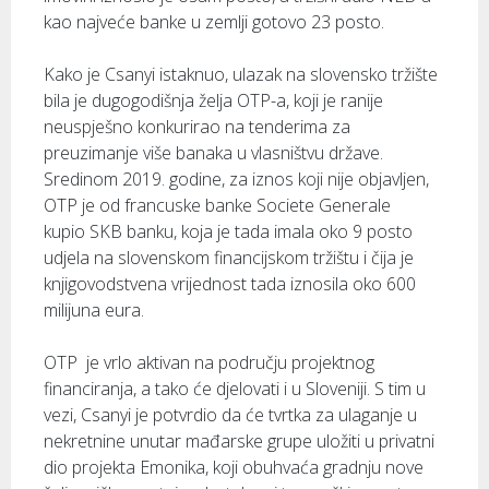
kao najveće banke u zemlji gotovo 23 posto.
Kako je Csanyi istaknuo, ulazak na slovensko tržište
bila je dugogodišnja želja OTP-a, koji je ranije
neuspješno konkurirao na tenderima za
preuzimanje više banaka u vlasništvu države.
Sredinom 2019. godine, za iznos koji nije objavljen,
OTP je od francuske banke Societe Generale
kupio SKB banku, koja je tada imala oko 9 posto
udjela na slovenskom financijskom tržištu i čija je
knjigovodstvena vrijednost tada iznosila oko 600
milijuna eura.
OTP je vrlo aktivan na području projektnog
financiranja, a tako će djelovati i u Sloveniji. S tim u
vezi, Csanyi je potvrdio da će tvrtka za ulaganje u
nekretnine unutar mađarske grupe uložiti u privatni
dio projekta Emonika, koji obuhvaća gradnju nove