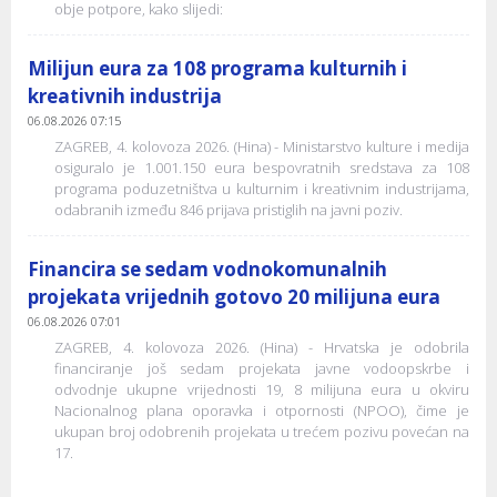
obje potpore, kako slijedi:
Milijun eura za 108 programa kulturnih i
kreativnih industrija
06.08.2026 07:15
ZAGREB, 4. kolovoza 2026. (Hina) - Ministarstvo kulture i medija
osiguralo je 1.001.150 eura bespovratnih sredstava za 108
programa poduzetništva u kulturnim i kreativnim industrijama,
odabranih između 846 prijava pristiglih na javni poziv.
Financira se sedam vodnokomunalnih
projekata vrijednih gotovo 20 milijuna eura
06.08.2026 07:01
ZAGREB, 4. kolovoza 2026. (Hina) - Hrvatska je odobrila
financiranje još sedam projekata javne vodoopskrbe i
odvodnje ukupne vrijednosti 19, 8 milijuna eura u okviru
Nacionalnog plana oporavka i otpornosti (NPOO), čime je
ukupan broj odobrenih projekata u trećem pozivu povećan na
17.