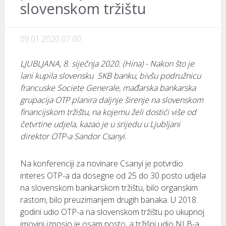
slovenskom tržištu
09.01.2020 07:00
LJUBLJANA, 8. siječnja 2020. (Hina) - Nakon što je
lani kupila slovensku SKB banku, bivšu podružnicu
francuske Societe Generale, mađarska bankarska
grupacija OTP planira daljnje širenje na slovenskom
financijskom tržištu, na kojemu želi dostići više od
četvrtine udjela, kazao je u srijedu u Ljubljani
direktor OTP-a Sandor Csanyi.
Na konferenciji za novinare Csanyi je potvrdio
interes OTP-a da dosegne od 25 do 30 posto udjela
na slovenskom bankarskom tržištu, bilo organskim
rastom, bilo preuzimanjem drugih banaka. U 2018.
godini udio OTP-a na slovenskom tržištu po ukupnoj
imovini iznosio je osam posto, a tržišni udio NLB-a