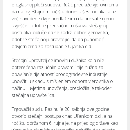
e-oglasnoj ploči sudova. Ružić predlaže vjerovnicima
da na izvještajnom ročištu donesu šest odluka, a uz
već navedene dvije predlaže im i da prihvate njeno
izvješće i odobre predračun troškova stečajnoj
postupka, odluče da se zadrži odbor vjerovnika,
odobre stečajnoj upraviteljici da da punomoć
odvjetnicima za zastupanje Uljanika d.d.
Stečajni upravitelj će imovinu dužnika koja nije
opterećena razlučnim pravom i nije nužna za
obavljanje djelatnosti brodograđevne industrije
unovčiti u skladu s mišljenjem odbora vjerovnika o
načinu i uvjetima unovčenja, predložila je također
stečajna upraviteljica.
Trgovački sud u Pazinu je 20. svibnja ove godine
otvorio stečajni postupak nad Uljanikom d.d., a na
ročištu održanom 6. rujna je, na prijedlog države kao