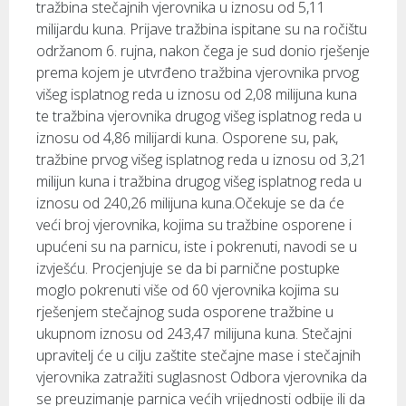
tražbina stečajnih vjerovnika u iznosu od 5,11
milijardu kuna. Prijave tražbina ispitane su na ročištu
održanom 6. rujna, nakon čega je sud donio rješenje
prema kojem je utvrđeno tražbina vjerovnika prvog
višeg isplatnog reda u iznosu od 2,08 milijuna kuna
te tražbina vjerovnika drugog višeg isplatnog reda u
iznosu od 4,86 milijardi kuna. Osporene su, pak,
tražbine prvog višeg isplatnog reda u iznosu od 3,21
milijun kuna i tražbina drugog višeg isplatnog reda u
iznosu od 240,26 milijuna kuna.Očekuje se da će
veći broj vjerovnika, kojima su tražbine osporene i
upućeni su na parnicu, iste i pokrenuti, navodi se u
izvješću. Procjenjuje se da bi parnične postupke
moglo pokrenuti više od 60 vjerovnika kojima su
rješenjem stečajnog suda osporene tražbine u
ukupnom iznosu od 243,47 milijuna kuna. Stečajni
upravitelj će u cilju zaštite stečajne mase i stečajnih
vjerovnika zatražiti suglasnost Odbora vjerovnika da
se preuzimanje parnica većih vrijednosti odbije ili da