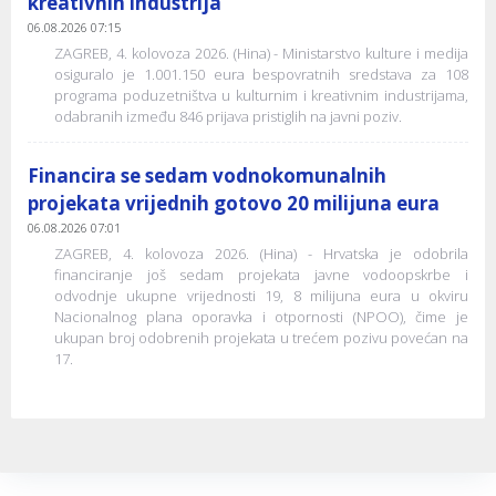
kreativnih industrija
06.08.2026 07:15
ZAGREB, 4. kolovoza 2026. (Hina) - Ministarstvo kulture i medija
osiguralo je 1.001.150 eura bespovratnih sredstava za 108
programa poduzetništva u kulturnim i kreativnim industrijama,
odabranih između 846 prijava pristiglih na javni poziv.
Financira se sedam vodnokomunalnih
projekata vrijednih gotovo 20 milijuna eura
06.08.2026 07:01
ZAGREB, 4. kolovoza 2026. (Hina) - Hrvatska je odobrila
financiranje još sedam projekata javne vodoopskrbe i
odvodnje ukupne vrijednosti 19, 8 milijuna eura u okviru
Nacionalnog plana oporavka i otpornosti (NPOO), čime je
ukupan broj odobrenih projekata u trećem pozivu povećan na
17.