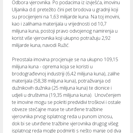
Odbora vjerovnika. Po podacima iz izvješća, imovinu
Uljanika d.d. pretežito čini pet brodova u gradnji koji
su procijenjeni na 1,63 milijarde kuna. Na toj imovini,
kao i zalihama materijala u vrijednosti od 10,7
milijuna kuna, postoji pravo odvojenog namirenja u
korist više vjerovnika koji ukupno potražuju 2,92
milijarde kuna, navodi Ružić.
Preostala imovina procjenuje se na ukupno 109,15
milijuna kuna - oprema koja se koristi u
brodograđevnoj industriji (6,42 milijuna kuna), zalihe
materijala (58,38 milijuna kuna), potraživanja od
dužnikovih dužnika (25 milijuna kuna) te dionice i
udjeli u društvima (19,35 milijuna kuna). Unovčenjem
te imovine mogu se pokriti predvidivi troškovi i ostale
obveze stečajne mase te utvrđene tražbine
vjerovnika prvog isplatnog reda u punom iznosu,
dok bi se utvrđene tražbine vjerovnika drugog višeg
isplatnog reda mogle podmiriti s nešto manje od dva