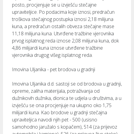
posto, procjenjuje se u izvješću stečajne
upraviteljice. Po podacima koje iznosi, predračun
troškova stečajnog postupka iznosi 2,18 milijuna
kuna, a predračun ostalih obveza stečajne mase
11,18 milijuna kuna. Utvrđene tražbine vjerovnika
prvog isplatnog reda iznose 2,08 milijuna kuna, dok
4,86 milijardi kuna iznose utvrđene tražbine
vjerovnika drugog višeg isplatnog reda.
Imovina Uljanika - pet brodova u gradnji
Imovina Uljanika d.d. sastoji se od brodova u gradnji,
opreme, zaliha materijala, potraživanja od
dužnikovih dužnika, dionica te udjela u društvima, a u
izvješću se ona procjenjuje na ukupno oko 1,75
milijardi kuna. Kao brodove u gradnji stečajna
upraviteljica navodi njih pet - 500 (usisno
samohodno jaružalo s kopačem), 514 (za prijevoz