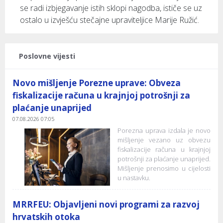
se radi izbjegavanje istih sklopi nagodba, ističe se uz
ostalo u izvješću stečajne upraviteljice Marije Ružić.
Poslovne vijesti
Novo mišljenje Porezne uprave: Obveza
fiskalizacije računa u krajnjoj potrošnji za
plaćanje unaprijed
07.08.2026 07:05
Porezna uprava izdala je novo
mišljenje vezano uz obvezu
fiskalizacije računa u krajnjoj
potrošnji za plaćanje unaprijed.
Mišljenje prenosimo u cijelosti
u nastavku.
MRRFEU: Objavljeni novi programi za razvoj
hrvatskih otoka