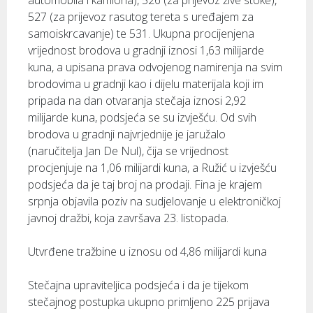
automobila i kamiona), 526 (za prijevoz žive stoke),
527 (za prijevoz rasutog tereta s uređajem za
samoiskrcavanje) te 531. Ukupna procijenjena
vrijednost brodova u gradnji iznosi 1,63 milijarde
kuna, a upisana prava odvojenog namirenja na svim
brodovima u gradnji kao i dijelu materijala koji im
pripada na dan otvaranja stečaja iznosi 2,92
milijarde kuna, podsjeća se su izvješću. Od svih
brodova u gradnji najvrjednije je jaružalo
(naručitelja Jan De Nul), čija se vrijednost
procjenjuje na 1,06 milijardi kuna, a Ružić u izvješću
podsjeća da je taj broj na prodaji. Fina je krajem
srpnja objavila poziv na sudjelovanje u elektroničkoj
javnoj dražbi, koja završava 23. listopada.
Utvrđene tražbine u iznosu od 4,86 milijardi kuna
Stečajna upraviteljica podsjeća i da je tijekom
stečajnog postupka ukupno primljeno 225 prijava