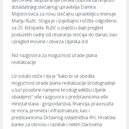
vjerovnika, skupština vjerovnika odlučila da umjesto
dotadašnjeg stečajnog upravitelja Damira
Majstorovića za novu stečajnu upraviteljicu imenuje
Mariju Ružić. Stoga je i izvještajno ročište odgođeno
za 25. listopada. Ružić u izvješću daje pregled
poduzetih radnji od otvaranja stečaja do danas, kao
i pregled imovine i obveza Uljanika d.d.
Niz razgovora za mogućnost izrade plana
revitalizacije
Uz ostalo ističe i da je "kako bi se utvrdila
mogućnost izrade plana revitalizacije brodogradnje
u luci posebne namjene brodogradilištu Uljanik
obavljeno" više razgovora s predstavnicima više
ministarstava - gospodarstva, financija, pravosuđa
te mora, prometa i infrastrukture, kao i
predstavnicima Državnog odvjetništva RH, Hrvatske
banke za obnovu i razvitak i nekim članovima