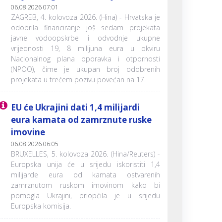
06.08.2026 07:01
ZAGREB, 4. kolovoza 2026. (Hina) - Hrvatska je
odobrila financiranje još sedam projekata
javne vodoopskrbe i odvodnje ukupne
vrijednosti 19, 8 milijuna eura u okviru
Nacionalnog plana oporavka i otpornosti
(NPOO), čime je ukupan broj odobrenih
projekata u trećem pozivu povećan na 17.
EU će Ukrajini dati 1,4 milijardi
eura kamata od zamrznute ruske
imovine
06.08.2026 06:05
BRUXELLES, 5. kolovoza 2026. (Hina/Reuters) -
Europska unija će u srijedu iskoristiti 1,4
milijarde eura od kamata ostvarenih
zamrznutom ruskom imovinom kako bi
pomogla Ukrajini, priopćila je u srijedu
Europska komisija.