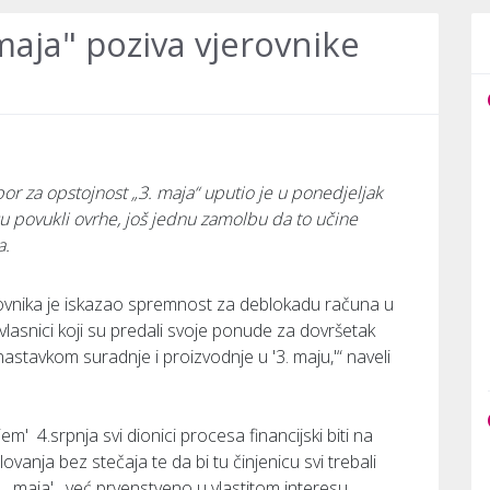
maja" poziva vjerovnike
dbor za opstojnost „3. maja“ uputio je u ponedjeljak
isu povukli ovrhe, još jednu zamolbu da to učine
a.
ovnika je iskazao spremnost za deblokadu računa u
ovlasnici koji su predali svoje ponude za dovršetak
astavkom suradnje i proizvodnje u '3. maju,'“ naveli
m' 4.srpnja svi dionici procesa financijski biti na
anja bez stečaja te da bi tu činjenicu svi trebali
3. maja', već prvenstveno u vlastitom interesu.