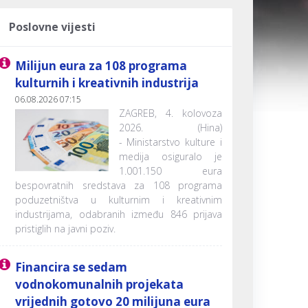
Poslovne vijesti
Milijun eura za 108 programa
kulturnih i kreativnih industrija
06.08.2026 07:15
ZAGREB, 4. kolovoza
2026. (Hina)
- Ministarstvo kulture i
medija osiguralo je
1.001.150 eura
bespovratnih sredstava za 108 programa
poduzetništva u kulturnim i kreativnim
industrijama, odabranih između 846 prijava
pristiglih na javni poziv.
Financira se sedam
vodnokomunalnih projekata
vrijednih gotovo 20 milijuna eura