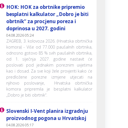
HOK: HOK za obrtnike pripremio
besplatni kalkulator „Dobro je biti
obrtnik“ za procjenu poreza i
doprinosa u 2027. godini
04.08.2026 05:24
ZAGREB, 3. kolovoza 2026. (Hrvatska obrtnička
komora) - Više od 77.000 paušalnih obrtnika,
odnosno gotovo 85 % svih paušalnih obrtnika,
od 1. siječnja 2027. godine nastavit će
poslovati pod jednakim poreznim uvjetima
kao i dosad. Za sve koji žele provjeriti kako će
predložene porezne izmjene utjecati na
njihovo poslovanje, Hrvatska obrtnička
komora pripremila je besplatni kalkulator
„Dobro je biti obrtnik“.
Slovenski I-Vent planira izgradnju
proizvodnog pogona u Hrvatskoj
04.08.2026 05:17