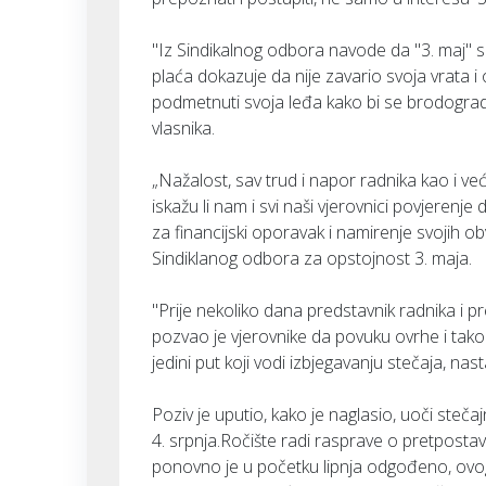
"Iz Sindikalnog odbora navode da "3. maj"
plaća dokazuje da nije zavario svoja vrata i
podmetnuti svoja leđa kako bi se brodogradil
vlasnika.
„Nažalost, sav trud i napor radnika kao i ve
iskažu li nam i svi naši vjerovnici povjere
za financijski oporavak i namirenje svojih o
Sindiklanog odbora za opstojnost 3. maja.
"Prije nekoliko dana predstavnik radnika i p
pozvao je vjerovnike da povuku ovrhe i tako
jedini put koji vodi izbjegavanju stečaja, na
Poziv je uputio, kako je naglasio, uoči steča
4. srpnja.Ročište radi rasprave o pretposta
ponovno je u početku lipnja odgođeno, ovoga 