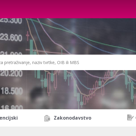
encijski
Zakonodavstvo