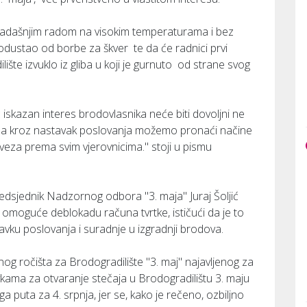
 sadašnjim radom na visokim temperaturama i bez
 odustao od borbe za škver te da će radnici prvi
ište izvuklo iz gliba u koji je gurnuto od strane svog
ć iskazan interes brodovlasnika neće biti dovoljni ne
nje da kroz nastavak poslovanja možemo pronaći načine
bveza prema svim vjerovnicima." stoji u pismu
redsjednik Nadzornog odbora "3. maja" Juraj Šoljić
 omoguće deblokadu računa tvrtke, ističući da je to
stavku poslovanja i suradnje u izgradnji brodova.
jnog ročišta za Brodogradilište "3. maj" najavljenog za
vkama za otvaranje stečaja u Brodogradilištu 3. maju
puta za 4. srpnja, jer se, kako je rečeno, ozbiljno