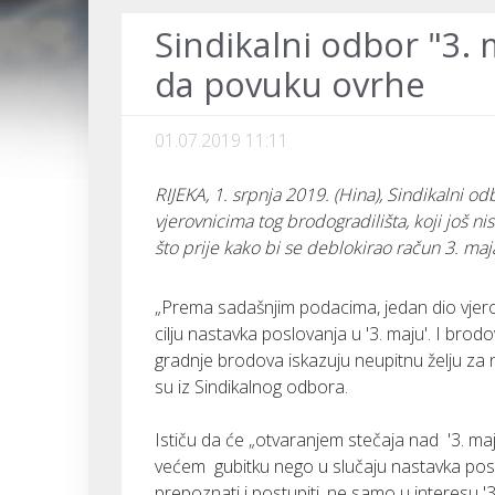
Sindikalni odbor "3. 
da povuku ovrhe
01.07.2019 11:11
RIJEKA, 1. srpnja 2019. (Hina), Sindikalni o
vjerovnicima tog brodogradilišta, koji još n
što prije kako bi se deblokirao račun 3. maj
„Prema sadašnjim podacima, jedan dio vjer
cilju nastavka poslovanja u '3. maju'. I brod
gradnje brodova iskazuju neupitnu želju za n
su iz Sindikalnog odbora.
Ističu da će „otvaranjem stečaja nad '3. maje
većem gubitku nego u slučaju nastavka poslov
prepoznati i postupiti, ne samo u interesu '