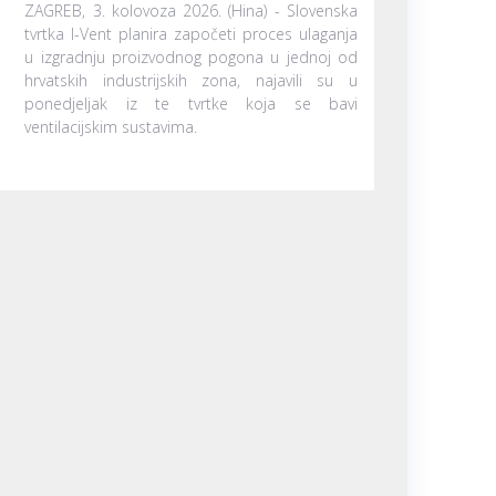
ZAGREB, 3. kolovoza 2026. (Hina) - Slovenska
tvrtka I-Vent planira započeti proces ulaganja
u izgradnju proizvodnog pogona u jednoj od
hrvatskih industrijskih zona, najavili su u
ponedjeljak iz te tvrtke koja se bavi
ventilacijskim sustavima.