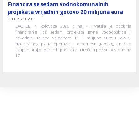
Financira se sedam vodnokomunalnih
projekata vrijednih gotovo 20 milijuna eura
06.08.2026 07:01
ZAGREB, 4. kolovoza 2026. (Hina) - Hrvatska je odobrila
financiranje još sedam projekata javne vodoopskrbe i
odvodnje ukupne vrijednosti 19, 8 milijuna eura u okviru
Nacionalnog plana oporavka i otpornosti (NPOO), čime je
ukupan broj odobrenih projekata u trećem pozivu povećan na
17.