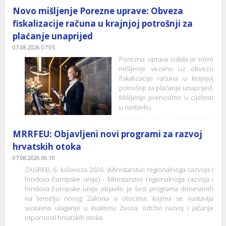
Novo mišljenje Porezne uprave: Obveza
fiskalizacije računa u krajnjoj potrošnji za
plaćanje unaprijed
07.08.2026 07:05
Porezna uprava izdala je novo
mišljenje vezano uz obvezu
fiskalizacije računa u krajnjoj
potrošnji za plaćanje unaprijed.
Mišljenje prenosimo u cijelosti
u nastavku.
MRRFEU: Objavljeni novi programi za razvoj
hrvatskih otoka
07.08.2026 06:10
ZAGREB, 6. kolovoza 2026. (Ministarstvo regionalnoga razvoja i
fondova Europske unije) - Ministarstvo regionalnoga razvoja i
fondova Europske unije objavilo je šest programa donesenih
na temelju novog Zakona o otocima, kojima se nastavlja
sustavno ulaganje u kvalitetu života, održivi razvoj i jačanje
otpornosti hrvatskih otoka.