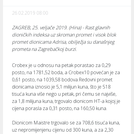
26.02.2019 08:00
ZAGREB, 25. veljače 2019. (Hina) - Rast glavnih
dioničkih indeksa uz skroman promet i visok blok
promet dionicama Adrisa, obilježja su današnjeg
prometa na Zagrebačkoj burzi.
Crobex je u odnosu na petak porastao za 0,29
posto, na 1781,52 boda, a Crobex10 povećan je za
0,61 posto, na 1039,58 bodova.Redovni promet
dionicama iznosio je 5,1 milijun kuna, što je 518
tisuća kuna više nego u petak, pri čemu se najviše,
za 1,8 milijuna kuna, trgovalo dionicom HT-a kojoj je
cijena porasla za 0,31 posto, na 160,50 kuna.
Dionicom Maistre trgovalo se za 708,6 tisuća kuna,
uz nepromijenjenu cijenu od 300 kuna, a za 2,30