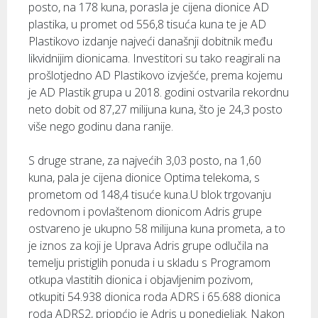
posto, na 178 kuna, porasla je cijena dionice AD
plastika, u promet od 556,8 tisuća kuna te je AD
Plastikovo izdanje najveći današnji dobitnik među
likvidnijim dionicama. Investitori su tako reagirali na
prošlotjedno AD Plastikovo izvješće, prema kojemu
je AD Plastik grupa u 2018. godini ostvarila rekordnu
neto dobit od 87,27 milijuna kuna, što je 24,3 posto
više nego godinu dana ranije.
S druge strane, za najvećih 3,03 posto, na 1,60
kuna, pala je cijena dionice Optima telekoma, s
prometom od 148,4 tisuće kuna.U blok trgovanju
redovnom i povlaštenom dionicom Adris grupe
ostvareno je ukupno 58 milijuna kuna prometa, a to
je iznos za koji je Uprava Adris grupe odlučila na
temelju pristiglih ponuda i u skladu s Programom
otkupa vlastitih dionica i objavljenim pozivom,
otkupiti 54.938 dionica roda ADRS i 65.688 dionica
roda ADRS2, priopćio je Adris u ponedjeljak. Nakon