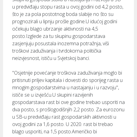
u predviđaju stopu rasta u ovoj godini od 4,2 posto,
što je za pola postotnog boda slabije no što su
prognozirali u lipnju prošle godine.U idućoj godini
očekuju blago ubrzanje aktivnosti na 4,5
posto.Izglede za tu skupinu gospodarstava
zasjenjuju posustala inozemna potražnja, viši
troškovi zaduživanja i tvrdokorna politička
neizvjesnost, ističu u Svjetskoj banci.
"Osjetnije povećanje troškova zaduživanja moglo bi
pritisnuti priljev kapitala i dovesti do sporijeg rasta u
mnogim gospodarstvima u nastajanju i u razvoju",
ističe se u izvješću.U skupini razvijenih
gospodarstava rast bi ove godine trebao usporiti na
dva posto, s prošlogodišnjih 2,2 posto. Za eurozonu
u SB-u predviđaju rast gospodarskih aktivnosti u
ovoj godini za 1,6 posto. U 2020. rast bi trebao
blago usporiti, na 1,5 posto.Američko bi