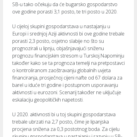
SB-u tako očekuju da će bugarsko gospodarstvo
ove godine porasti 3,1 posto, te tri posto u 2020.
U cijeloj skupini gospodarstava u nastajanju u
Europi i srednjoj Aziji aktivnosti bi ove godine trebale
porasti 2,3 posto, osjetno slabije no što su
prognozirali u lipnju, objašnjavajući sniženu
prognozu financijskim stresom u Turskoj.Napominju
također kako se ta prognoza temelji na pretpostavci
o kontroliranom zaoštravanju globalnih uvjeta
financiranja, prosječnoj cijeni nafte od 67 dolara za
barel u iduće tri godine i postupnom usporavanju
aktivnosti u eurozoni. Scenarij također ne uključuje
eskalaciju geopolitičkih napetosti.
U 2020. aktivnosti bi u toj skupini gospodarstava
trebale ubrzati na 2,7 posto, čime je lipanjska
procjena snižena za 0,3 postotnog boda. Za cijelu
skupinu gospodarstava u nastajanju i razvoju u SB-