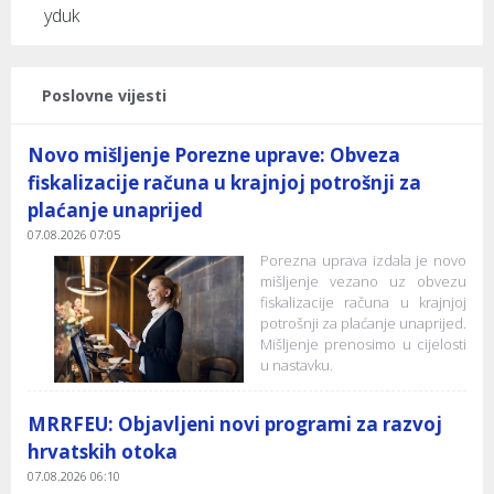
yduk
Poslovne vijesti
Novo mišljenje Porezne uprave: Obveza
fiskalizacije računa u krajnjoj potrošnji za
plaćanje unaprijed
07.08.2026 07:05
Porezna uprava izdala je novo
mišljenje vezano uz obvezu
fiskalizacije računa u krajnjoj
potrošnji za plaćanje unaprijed.
Mišljenje prenosimo u cijelosti
u nastavku.
MRRFEU: Objavljeni novi programi za razvoj
hrvatskih otoka
07.08.2026 06:10