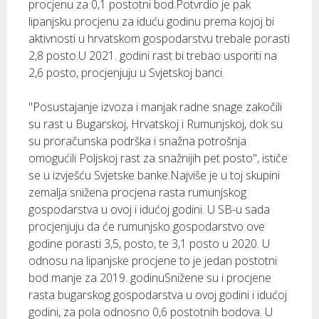
procjenu za 0,1 postotni bod.Potvrdio je pak
lipanjsku procjenu za iduću godinu prema kojoj bi
aktivnosti u hrvatskom gospodarstvu trebale porasti
2,8 posto.U 2021. godini rast bi trebao usporiti na
2,6 posto, procjenjuju u Svjetskoj banci.
"Posustajanje izvoza i manjak radne snage zakočili
su rast u Bugarskoj, Hrvatskoj i Rumunjskoj, dok su
su proračunska podrška i snažna potrošnja
omogućili Poljskoj rast za snažnijih pet posto", ističe
se u izvješću Svjetske banke.Najviše je u toj skupini
zemalja snižena procjena rasta rumunjskog
gospodarstva u ovoj i idućoj godini. U SB-u sada
procjenjuju da će rumunjsko gospodarstvo ove
godine porasti 3,5, posto, te 3,1 posto u 2020. U
odnosu na lipanjske procjene to je jedan postotni
bod manje za 2019. godinuSnižene su i procjene
rasta bugarskog gospodarstva u ovoj godini i idućoj
godini, za pola odnosno 0,6 postotnih bodova. U