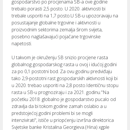
gospodarstvo po procjenama SB-a ove godine
trebalo porasti 2,5 posto. U 2020. aktivnosti bi
trebale usporiti na 1,7 posto.U SB-u upozoravaju na
posustajanje globalne trgovine i aktivnosti u
proizvodnim sektorima zemalja širom svijeta,
posebno naglašavajući pojačane trgovinske
napetosti.
U takvom je okruženju SB snizio procjene rasta
globalnog gospodarskog rasta u ovoj i idućoj godini
za po 0,1 postotni bod. Za ovu godinu predviđaju
tako 2,9-postotni rast gospodarskih aktivnosti koji bi
u 2020. trebao usporiti na 2,8 posto.Identičnu stopu
rasta u SB-u prognoziraju i za 2021. godinu."Na
početku 2018. globalno je gospodarstvo pucalo od
zdravlja da bi tokom godine zamah oslabio a u
predstojećoj godini problemi bi se mogli
intenzivirati", ističe u priopćenju izvršna direktorica
Svjetske banke Kristalina Georgieva.(Hina) xgple