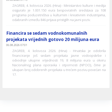
ZAGREB, 4. kolovoza 2026. (Hina) - Ministarstvo kulture i medija
osiguralo je 1.001.150 eura bespovratnih sredstava za 108
programa poduzetništva u kulturnim i kreativnim industrijama,
odabranih između 846 prijava pristiglih na javni poziv.
Financira se sedam vodnokomunalnih
projekata vrijednih gotovo 20 milijuna eura
06.08.2026 07:01
ZAGREB, 4. kolovoza 2026. (Hina) - Hrvatska je odobrila
financiranje još sedam projekata javne vodoopskrbe i
odvodnje ukupne vrijednosti 19, 8 milijuna eura u okviru
Nacionalnog plana oporavka i otpornosti (NPOO), čime je
ukupan broj odobrenih projekata u trećem pozivu povećan na
17.