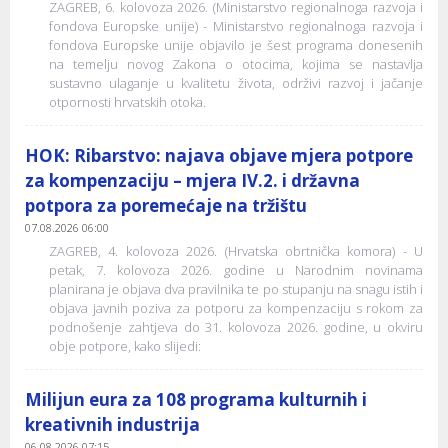
ZAGREB, 6. kolovoza 2026. (Ministarstvo regionalnoga razvoja i
fondova Europske unije) - Ministarstvo regionalnoga razvoja i
fondova Europske unije objavilo je šest programa donesenih
na temelju novog Zakona o otocima, kojima se nastavlja
sustavno ulaganje u kvalitetu života, održivi razvoj i jačanje
otpornosti hrvatskih otoka.
HOK: Ribarstvo: najava objave mjera potpore
za kompenzaciju – mjera IV.2. i državna
potpora za poremećaje na tržištu
07.08.2026 06:00
ZAGREB, 4. kolovoza 2026. (Hrvatska obrtnička komora) - U
petak, 7. kolovoza 2026. godine u Narodnim novinama
planirana je objava dva pravilnika te po stupanju na snagu istih i
objava javnih poziva za potporu za kompenzaciju s rokom za
podnošenje zahtjeva do 31. kolovoza 2026. godine, u okviru
obje potpore, kako slijedi:
Milijun eura za 108 programa kulturnih i
kreativnih industrija
06.08.2026 07:15