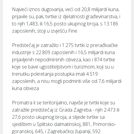
Najveći iznos dugovanja, veći od 20,8 milijardi kuna,
prijavile su, pak, tvrtke iz djelatnosti građevinarstva, i
to njih 1,483, ili 16,5 posto ukupnog broja, s 13.186
zaposlenih, stoji u izvješću Fine.
Predstečaj je zatražilo i 1.275 tvrtki iz prerađivačke
industrije s 22.809 zaposlenih i 16,5 milijardi kuna
prijavljenih nepodmirenih obveza, kao i 874 tvrtke
koje se bave ugostiteljstvom i turizmom, koji su u
trenutku pokretanja postupka imali 4.519
zaposlenih, a nisu mogli podmiriti više od 7,6 milijardi
kuna obveza.
Promatra li se teritorijalno, najviše je tvrtki koje su
zatražile predstečaj iz Grada Zagreba - njih 2.473 ili
27,6 posto ukupnog broja, a slijede tvrtke sa
sjedištem u Splitsko dalmatinskoj, 881, Primorsko-
goranskoj, 645, i Zagrebačkoj županiji, 592.