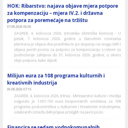
HOK: Ribarstvo: najava objave mjera potpore
za kompenzaciju – mjera IV.2. i državna
potpora za poremećaje na tržištu
07.08.2026 06:00
ZAGREB, 4. kolovoza 2026. (Hrvatska obrtnička komora) - U
petak, 7. kolovoza 2026. godine u Narodnim novinama
planirana je objava dva pravilnika te po stupanju na snagu istih i
objava javnih poziva za potporu za kompenzaciju s rokom za
podnošenje zahtjeva do 31. kolovoza 2026. godine, u okviru
obje potpore, kako slijedi:
Milijun eura za 108 programa kulturnih i
kreativnih industrija
06.08.2026 07:15
ZAGREB, 4. kolovoza 2026. (Hina) - Ministarstvo kulture i medija
osiguralo je 1.001.150 eura bespovratnih sredstava za 108
programa poduzetništva u kulturnim i kreativnim industrijama,
odabranih između 846 prijava pristiglih na javni poziv.
Financira se sedam vodnokomunalnih