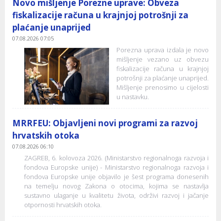
Novo mišljenje Porezne uprave: Obveza
fiskalizacije računa u krajnjoj potrošnji za
plaćanje unaprijed
07.08.2026 07:05
Porezna uprava izdala je novo
mišljenje vezano uz obvezu
fiskalizacije računa u krajnjoj
potrošnji za plaćanje unaprijed.
Mišljenje prenosimo u cijelosti
u nastavku.
MRRFEU: Objavljeni novi programi za razvoj
hrvatskih otoka
07.08.2026 06:10
ZAGREB, 6. kolovoza 2026. (Ministarstvo regionalnoga razvoja i
fondova Europske unije) - Ministarstvo regionalnoga razvoja i
fondova Europske unije objavilo je šest programa donesenih
na temelju novog Zakona o otocima, kojima se nastavlja
sustavno ulaganje u kvalitetu života, održivi razvoj i jačanje
otpornosti hrvatskih otoka.