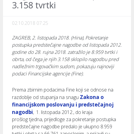
3.158 tvrtki
02.10.2018 07:25
ZAGREB, 2. listopada 2018. (Hina), Pokretanje
postupka predstečajne nagodbe od listopada 2012.
godine do 28. rujna 2018. zatražilo je 8.959 tvrtki i
obrta, od čega je njih 3.158 sklopilo nagodbu pred
nadležnim trgovačkim sudom, pokazuju najnoviji
podaci Financijske agencije (Fine).
Prema zbirnim podacima Fine koji se odnose na
Zakona o
razdoblje od stupanja na snagu
financijskom poslovanju i predstečajnoj
nagodbi
, 1. listopada 2012., do kraja
prošlog tjedna, prijedloge za pokretanje postupka
predstečajne nagodbe predalo je ukupno 8.959
tvrtki i obrta sa 66.761 zaposlenim, a prijavili su