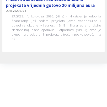
projekata vrijednih gotovo 20 milijuna eura
06.08.2026 07:01
ZAGREB, 4. kolovoza 2026. (Hina) - Hrvatska je odobrila
financiranje još sedam projekata javne vodoopskrbe i
odvodnje ukupne vrijednosti 19, 8 milijuna eura u okviru
Nacionalnog plana oporavka i otpornosti (NPOO), čime je
ukupan broj odobrenih projekata u trećem pozivu povećan na
17.