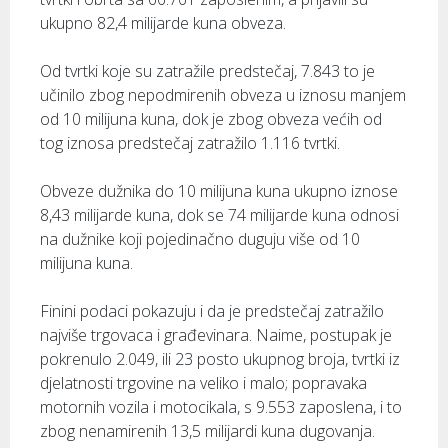
ukupno 82,4 milijarde kuna obveza.
Od tvrtki koje su zatražile predstečaj, 7.843 to je
učinilo zbog nepodmirenih obveza u iznosu manjem
od 10 milijuna kuna, dok je zbog obveza većih od
tog iznosa predstečaj zatražilo 1.116 tvrtki.
Obveze dužnika do 10 milijuna kuna ukupno iznose
8,43 milijarde kuna, dok se 74 milijarde kuna odnosi
na dužnike koji pojedinačno duguju više od 10
milijuna kuna.
Finini podaci pokazuju i da je predstečaj zatražilo
najviše trgovaca i građevinara. Naime, postupak je
pokrenulo 2.049, ili 23 posto ukupnog broja, tvrtki iz
djelatnosti trgovine na veliko i malo; popravaka
motornih vozila i motocikala, s 9.553 zaposlena, i to
zbog nenamirenih 13,5 milijardi kuna dugovanja.