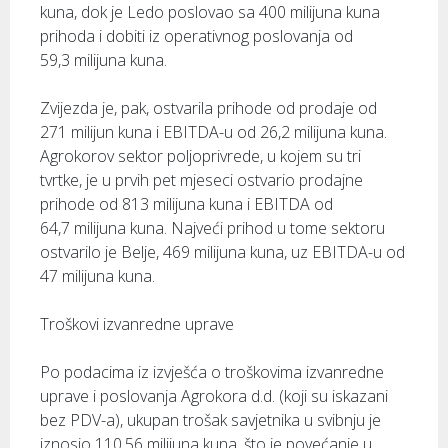
kuna, dok je Ledo poslovao sa 400 milijuna kuna
prihoda i dobiti iz operativnog poslovanja od
59,3 milijuna kuna.
Zvijezda je, pak, ostvarila prihode od prodaje od
271 milijun kuna i EBITDA-u od 26,2 milijuna kuna.
Agrokorov sektor poljoprivrede, u kojem su tri
tvrtke, je u prvih pet mjeseci ostvario prodajne
prihode od 813 milijuna kuna i EBITDA od
64,7 milijuna kuna. Najveći prihod u tome sektoru
ostvarilo je Belje, 469 milijuna kuna, uz EBITDA-u od
47 milijuna kuna.
Troškovi izvanredne uprave
Po podacima iz izvješća o troškovima izvanredne
uprave i poslovanja Agrokora d.d. (koji su iskazani
bez PDV-a), ukupan trošak savjetnika u svibnju je
iznosio 110,56 milijuna kuna, što je povećanje u