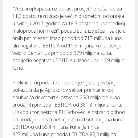
"Veći broj kupaca, uz porast prosječne košarice za
11,3 posto, rezultirao je većim prometom od onoga
u svibnju 2017. godine za 18,5 posto na usporedivoj
maloprodajnoj mreži", podaci su iz izvješća.Tisak je u
prvih pet mjeseci imao prihod od 717 milijuna kuna,
ali i negativnu EBITDA od 11,3 milijuna kuna, dok je
Velpro Centar, uz prihod od 379 milijuna kuna,
zabilježio negativnu EBITDA u iznosu od 16,9 milijun
kuna.
Preliminarni podaci za razdoblje siječanj-svibanj
pokazuju da je Agrokorov sektor prehrane, koji
obuhvaća devet tvrtki, ostvario 2,93 milijarde kuna
prodajnih prihoda i EBITDA od 381,3 milijuna kuna.
U sklopu tog sektora PIK Vrbovec je ostvario prihod
od prodaje u prvih pet mjeseci od 666 milijuna kuna i
EBITDA-u od 55,4 milijuna kuna, Jamnica
427 milijuna kuna prihoda i EBITDA 82,3 milijuna