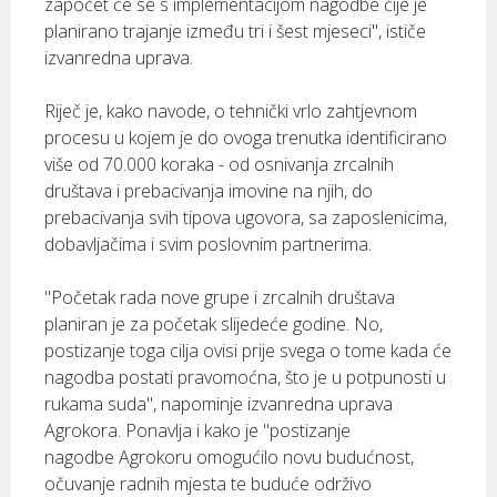
započet će se s implementacijom nagodbe čije je
planirano trajanje između tri i šest mjeseci", ističe
izvanredna uprava.
Riječ je, kako navode, o tehnički vrlo zahtjevnom
procesu u kojem je do ovoga trenutka identificirano
više od 70.000 koraka - od osnivanja zrcalnih
društava i prebacivanja imovine na njih, do
prebacivanja svih tipova ugovora, sa zaposlenicima,
dobavljačima i svim poslovnim partnerima.
"Početak rada nove grupe i zrcalnih društava
planiran je za početak slijedeće godine. No,
postizanje toga cilja ovisi prije svega o tome kada će
nagodba postati pravomoćna, što je u potpunosti u
rukama suda", napominje izvanredna uprava
Agrokora. Ponavlja i kako je "postizanje
nagodbe Agrokoru omogućilo novu budućnost,
očuvanje radnih mjesta te buduće održivo