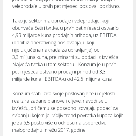
veleprodaje u prvih pet mjeseci poslovali pozitivno.
Tako je sektor maloprodaje i veleprodaje, koji
obuhvaća četiri tvrtke, u prvih pet mjeseci ostvario
4,93 milijarde kuna prodajnih prihoda, uz EBITDA
(dobit iz operativnog poslovanja, u koju
nije uključena naknada za upravljanje) od
3,3 milijuna kuna, preliminarni su podaci iz izvješća.
Najveća tvrtka u tom sektoru - Konzum je u prvih
pet mjeseca ostvario prodajni prihod od 3,3
milijarde kuna i EBITDA-u od 42,6 milijuna kuna.
Konzum stabilizira svoje poslovanje te u cijelosti
realizira zadane planove i ciljeve, navodi se u
izvješću, pri čemu se posebno izdvajaju podaci za
svibanj u kojem je "vidljiv trend povratka kupaca kojih
je za 6,5 posto više u odnosu na usporedivu
maloprodajnu mrežu 2017. godine".