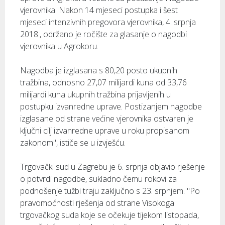
vjerovnika. Nakon 14 mjeseci postupka i šest
mjeseci intenzivnih pregovora vjerovnika, 4. srpnja
2018., održano je ročište za glasanje o nagodbi
vjerovnika u Agrokoru.
Nagodba je izglasana s 80,20 posto ukupnih
tražbina, odnosno 27,07 milijardi kuna od 33,76
milijardi kuna ukupnih tražbina prijavljenih u
postupku izvanredne uprave. Postizanjem nagodbe
izglasane od strane većine vjerovnika ostvaren je
ključni cilj izvanredne uprave u roku propisanom
zakonom", ističe se u izvješću.
Trgovački sud u Zagrebu je 6. srpnja objavio rješenje
o potvrdi nagodbe, sukladno čemu rokovi za
podnošenje tužbi traju zaključno s 23. srpnjem. "Po
pravomoćnosti rješenja od strane Visokoga
trgovačkog suda koje se očekuje tijekom listopada,