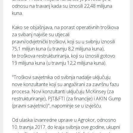
odnosu na travanj kada su iznosili 22,48 milijuna
kuna.
Kako se objašnjava, na porast operativnih troškova
za svibanj najviše su utjecali
pravni/odvjetnički troškovi, koji su u svibnju iznosili
75,1 milijun kuna (u travnju 8,2 milijuna kuna),
te troškova restrukturiranja, koji su iznosili gotovo
19 milijuna kuna (u travnju 12,2 milijuna kuna).
"Troškovi savjetnika od svibnja nadalje uključuju
nove konzultante koji su angažirani za završnu fazu
procesa. Novi konzultanti uključuju McKinsey (za
restrukturiranje), PJT&FTI (za financije) i AKIN Gump
(pravni savjetnici)", napominje se u izvješću.
Od ulaska izvanredne uprave u Agrokor, odnosno
10. travnja 2017. do kraja svibnja ove godine, ukupni