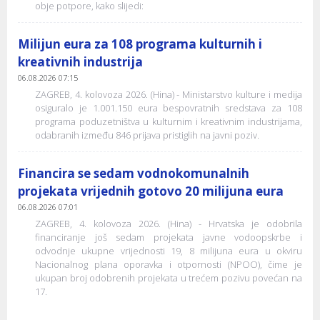
obje potpore, kako slijedi:
Milijun eura za 108 programa kulturnih i
kreativnih industrija
06.08.2026 07:15
ZAGREB, 4. kolovoza 2026. (Hina) - Ministarstvo kulture i medija
osiguralo je 1.001.150 eura bespovratnih sredstava za 108
programa poduzetništva u kulturnim i kreativnim industrijama,
odabranih između 846 prijava pristiglih na javni poziv.
Financira se sedam vodnokomunalnih
projekata vrijednih gotovo 20 milijuna eura
06.08.2026 07:01
ZAGREB, 4. kolovoza 2026. (Hina) - Hrvatska je odobrila
financiranje još sedam projekata javne vodoopskrbe i
odvodnje ukupne vrijednosti 19, 8 milijuna eura u okviru
Nacionalnog plana oporavka i otpornosti (NPOO), čime je
ukupan broj odobrenih projekata u trećem pozivu povećan na
17.