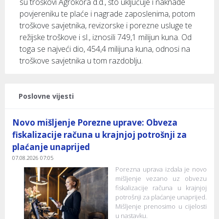
su troškovi Agrokora d.d., što uključuje i naknade
povjereniku te plaće i nagrade zaposlenima, potom
troškove savjetnika, revizorske i porezne usluge te
režijske troškove i sl., iznosili 749,1 milijun kuna. Od
toga se najveći dio, 454,4 milijuna kuna, odnosi na
troškove savjetnika u tom razdoblju.
Poslovne vijesti
Novo mišljenje Porezne uprave: Obveza
fiskalizacije računa u krajnjoj potrošnji za
plaćanje unaprijed
07.08.2026 07:05
Porezna uprava izdala je novo
mišljenje vezano uz obvezu
fiskalizacije računa u krajnjoj
potrošnji za plaćanje unaprijed.
Mišljenje prenosimo u cijelosti
u nastavku.