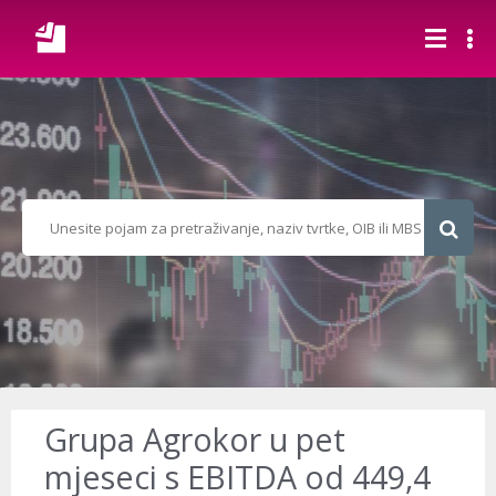
Grupa Agrokor u pet
mjeseci s EBITDA od 449,4