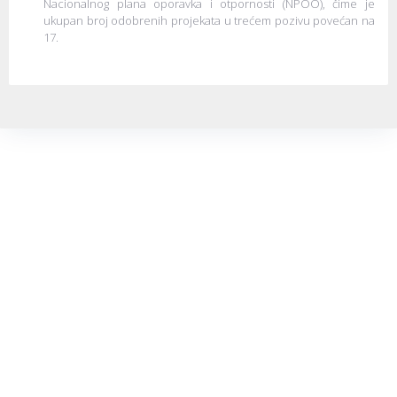
Nacionalnog plana oporavka i otpornosti (NPOO), čime je
ukupan broj odobrenih projekata u trećem pozivu povećan na
17.