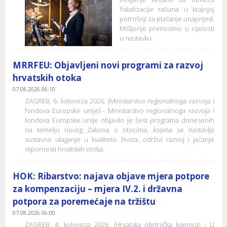
fiskalizacije računa u krajnjoj
potrošnji za plaćanje unaprijed.
Mišljenje prenosimo u cijelosti
u nastavku.
MRRFEU: Objavljeni novi programi za razvoj
hrvatskih otoka
07.08.2026 06:10
ZAGREB, 6. kolovoza 2026. (Ministarstvo regionalnoga razvoja i
fondova Europske unije) - Ministarstvo regionalnoga razvoja i
fondova Europske unije objavilo je šest programa donesenih
na temelju novog Zakona o otocima, kojima se nastavlja
sustavno ulaganje u kvalitetu života, održivi razvoj i jačanje
otpornosti hrvatskih otoka.
HOK: Ribarstvo: najava objave mjera potpore
za kompenzaciju – mjera IV.2. i državna
potpora za poremećaje na tržištu
07.08.2026 06:00
ZAGREB, 4. kolovoza 2026. (Hrvatska obrtnička komora) - U