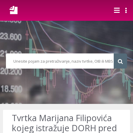
Tvrtka Marijana Filipovića
kojeg istražuje DORH pred