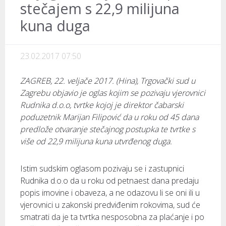
stečajem s 22,9 milijuna
kuna duga
23.02.2017 07:50
ZAGREB, 22. veljače 2017. (Hina), Trgovački sud u
Zagrebu objavio je oglas kojim se pozivaju vjerovnici
Rudnika d.o.o, tvrtke kojoj je direktor čabarski
poduzetnik Marijan Filipović da u roku od 45 dana
predlože otvaranje stečajnog postupka te tvrtke s
više od 22,9 milijuna kuna utvrđenog duga.
Istim sudskim oglasom pozivaju se i zastupnici
Rudnika d.o.o da u roku od petnaest dana predaju
popis imovine i obaveza, a ne odazovu li se oni ili u
vjerovnici u zakonski predviđenim rokovima, sud će
smatrati da je ta tvrtka nesposobna za plaćanje i po