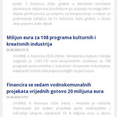
petak, 7. kolovoza 2026. godine u Narodnim novinama
planirana je objava dva pravilnika te po stupanju na snagu istih i
objava javnih poziva za potporu za kompenzaciju s rokom za
podnošenje zahtjeva do 31. kolovoza 2026. godine, u okviru
obje potpore, kako slijedi:
Milijun eura za 108 programa kulturnih i
kreativnih industrija
06.08.2026 07:15
ZAGREB, 4. kolovoza 2026. (Hina) - Ministarstvo kulture i medija
osiguralo je 1.001.150 eura bespovratnih sredstava za 108
programa poduzetništva u kulturnim i kreativnim industrijama,
odabranih između 846 prijava pristiglih na javni poziv.
Financira se sedam vodnokomunalnih
projekata vrijednih gotovo 20 milijuna eura
06.08.2026 07:01
ZAGREB, 4. kolovoza 2026. (Hina) - Hrvatska je odobrila
financiranje još sedam projekata javne vodoopskrbe i
odvodnje ukupne vrijednosti 19, 8 milijuna eura u okviru