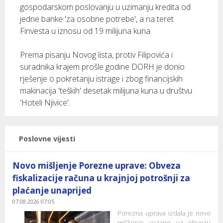
gospodarskom poslovanju u uzimanju kredita od
jedne banke 'za osobne potrebe', a na teret
Finvesta u iznosu od 19 milijuna kuna.
Prema pisanju Novog lista, protiv Filipovića i
suradnika krajem prošle godine DORH je donio
rješenje o pokretanju istrage i zbog financijskih
makinacija 'teških' desetak milijuna kuna u društvu
'Hoteli Njivice'.
Poslovne vijesti
Novo mišljenje Porezne uprave: Obveza
fiskalizacije računa u krajnjoj potrošnji za
plaćanje unaprijed
07.08.2026 07:05
Porezna uprava izdala je novo
mišljenje vezano uz obvezu