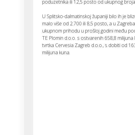
poduzetnika ili 12,5 posto od ukupnog broja
U Splitsko-dalmatinskoj županiji bilo ih je bli
malo više od 2.700 ili 8,5 posto, a u Zagreba
ukupnom prihodu u prošloj godini među pod
TE Plomin d.o.o. s ostvarenih 658,8 milijun
tvrtka Cervesia Zagreb d.o.o., s dobiti od 1
milijuna kuna.