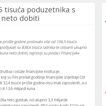
5 tisuća poduzetnika s
neto dobiti
e prošle godine poslovalo više od 106,5 tisuća
ošljavali su 838,6 tisuća radnika te ostvarili ukupno
 kuna neto dobiti, najnoviji su podaci Financijske
uštva i ostale financijske institucije,
ji su Fini predali godišnje financijske izvještaje.Od
i 32,4 tisuće prošle godine nisu imali zaposlenih, a u
li 13,6 milijardi kuna.
ežila neto gubitak, od ukupno 3,3 milijarde
etnika bez zaposlenih, 98,5 posto ili njih 32 tisuće,