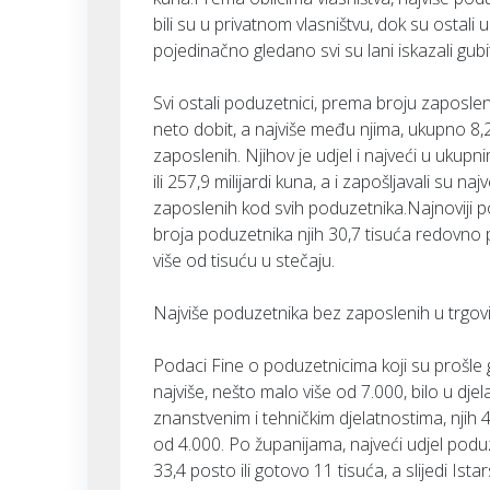
bili su u privatnom vlasništvu, dok su ostali
pojedinačno gledano svi su lani iskazali gub
Svi ostali poduzetnici, prema broju zaposleni
neto dobit, a najviše među njima, ukupno 8,2
zaposlenih. Njihov je udjel i najveći u ukup
ili 257,9 milijardi kuna, a i zapošljavali su n
zaposlenih kod svih poduzetnika.Najnoviji p
broja poduzetnika njih 30,7 tisuća redovno po
više od tisuću u stečaju.
Najviše poduzetnika bez zaposlenih u trgovi
Podaci Fine o poduzetnicima koji su prošle 
najviše, nešto malo više od 7.000, bilo u djel
znanstvenim i tehničkim djelatnostima, njih 4
od 4.000. Po županijama, najveći udjel podu
33,4 posto ili gotovo 11 tisuća, a slijedi Ista