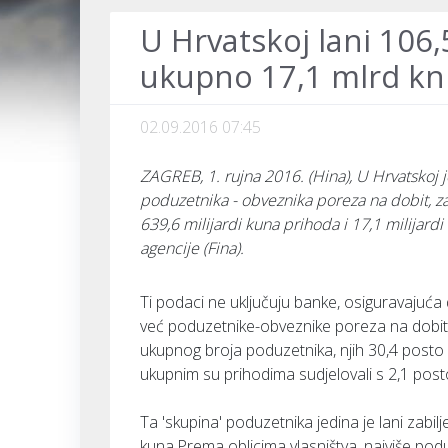
U Hrvatskoj lani 106,
ukupno 17,1 mlrd kn 
02.09.2016 07:45
ZAGREB, 1. rujna 2016. (Hina), U Hrvatskoj j
poduzetnika - obveznika poreza na dobit, zap
639,6 milijardi kuna prihoda i 17,1 milijardi
agencije (Fina).
Ti podaci ne uključuju banke, osiguravajuća dr
već poduzetnike-obveznike poreza na dobit ko
ukupnog broja poduzetnika, njih 30,4 posto il
ukupnim su prihodima sudjelovali s 2,1 posto i
Ta 'skupina' poduzetnika jedina je lani zabilj
kuna.Prema oblicima vlasništva, najviše poduz