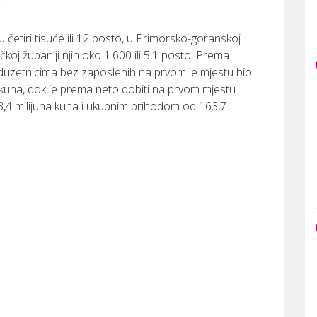
.
zu četiri tisuće ili 12 posto, u Primorsko-goranskoj
čkoj županiji njih oko 1.600 ili 5,1 posto. Prema
uzetnicima bez zaposlenih na prvom je mjestu bio
a kuna, dok je prema neto dobiti na prvom mjestu
63,4 milijuna kuna i ukupnim prihodom od 163,7