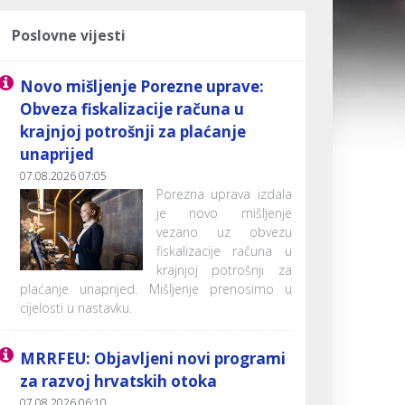
Poslovne vijesti
Novo mišljenje Porezne uprave:
Obveza fiskalizacije računa u
krajnjoj potrošnji za plaćanje
unaprijed
07.08.2026 07:05
Porezna uprava izdala
je novo mišljenje
vezano uz obvezu
fiskalizacije računa u
krajnjoj potrošnji za
plaćanje unaprijed. Mišljenje prenosimo u
cijelosti u nastavku.
MRRFEU: Objavljeni novi programi
za razvoj hrvatskih otoka
07.08.2026 06:10