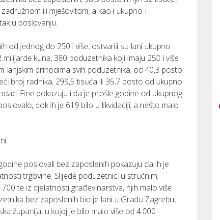
 u zadružnom ili mješovitom, a kao i ukupno i
itak u poslovanju.
h od jednog do 250 i više, ostvarili su lani ukupno
 milijarde kuna, 380 poduzetnika koji imaju 250 i više
nim lanjskim prihodima svih poduzetnika, od 40,3 posto
ajveći broj radnika, 299,5 tisuća ili 35,7 posto od ukupno
odaci Fine pokazuju i da je prošle godine od ukupnog
slovalo, dok ih je 619 bilo u likvidaciji, a nešto malo
ni
godine poslovali bez zaposlenih pokazuju da ih je
atnosti trgovine. Slijede poduzetnici u stručnim,
.700 te iz djelatnosti građevinarstva, njih malo više
zetnika bez zaposlenih bio je lani u Gradu Zagrebu,
rska županija, u kojoj je bilo malo više od 4.000