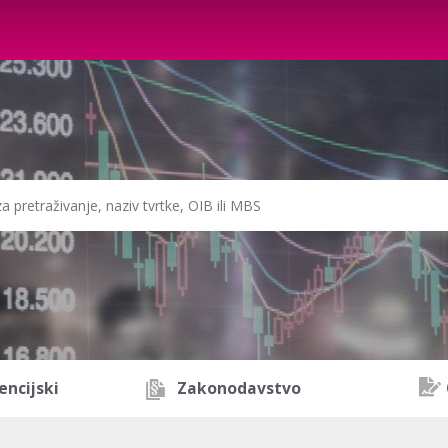
encijski
Zakonodavstvo