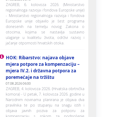
ZAGREB, 6. kolovoza 2026. (Ministarstvo
regionalnoga razvoja i fondova Europske unije)
- Ministarstvo regionalnoga razvoja i fondova
Europske unije objavilo je šest programa
donesenih na temelju novog Zakona o
otocima, kojima se nastavlja sustavno
ulaganje u kvalitetu života, održivi razvoj i
jačanje otpornosti hrvatskih otoka.
HOK: Ribarstvo: najava objave
mjera potpore za kompenzaciju –
mjera IV.2. i državna potpora za
poremećaje na tržištu
07.08.2026 06:00
ZAGREB, 4. kolovoza 2026. (Hrvatska obrtnička
komora) - U petak, 7. kolovoza 2026. godine u
Narodnim novinama planirana je objava dva
pravilnika te po stupanju na snagu istih i
objava javnih poziva za potporu za
kompenzaciju s rokom za podnošenje