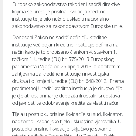
Europsko zakonodavstvo također i sadrži direktive
kojima se uređuje prisilna likvidacija kreditne
institucije te je bilo nužno uskladiti nacionalno
zakonodavstvo sa zakonodavstvom Europske unije.
Doneseni Zakon ne sadrži definiciju kreditne
institucije već pojam kreditne institucije definira na
način kako je to propisano člankom 4. stavkom 1.
točkom 1. Uredbe (EU) br. 575/2013 Europskog
parlamenta i Vijeća od 26. lipnja 2013. o bonitetnim
zahtjevima za kreditne institucije i investicijska
društva i o izmjeni Uredbe (EU) br. 648/2012. Prema
predmetnoj Uredbi kreditna institucija je društvo čija
je djelatnost primanje depozita ili ostalih sredstava
od javnosti te odobravanje kredita za vlastiti račun.
Tijela u postupku prisilne likvidacije su sud, likvidator,
nadzorno likvidacijsko tijelo i skupština vjerovnika. U
postupku prisilne likvidacije isključivo je stvarno i