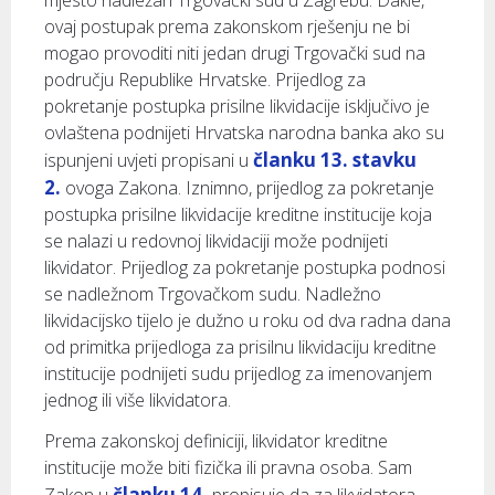
mjesto nadležan Trgovački sud u Zagrebu. Dakle,
ovaj postupak prema zakonskom rješenju ne bi
mogao provoditi niti jedan drugi Trgovački sud na
području Republike Hrvatske. Prijedlog za
pokretanje postupka prisilne likvidacije isključivo je
ovlaštena podnijeti Hrvatska narodna banka ako su
članku 13. stavku
ispunjeni uvjeti propisani u
2.
ovoga Zakona. Iznimno, prijedlog za pokretanje
postupka prisilne likvidacije kreditne institucije koja
se nalazi u redovnoj likvidaciji može podnijeti
likvidator. Prijedlog za pokretanje postupka podnosi
se nadležnom Trgovačkom sudu. Nadležno
likvidacijsko tijelo je dužno u roku od dva radna dana
od primitka prijedloga za prisilnu likvidaciju kreditne
institucije podnijeti sudu prijedlog za imenovanjem
jednog ili više likvidatora.
Prema zakonskoj definiciji, likvidator kreditne
institucije može biti fizička ili pravna osoba. Sam
članku 14.