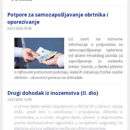
Potpore za samozapošljavanje obrtnika i
oporezivanje
24.07.2026 09:38
Uz osvrt na osnovne
informacije o potporama za
samozapošljavanje isplaćene
od strane Hrvatskog zavoda za
zapošljavanje (u nastavku
teksta: Zavod), u članku pišemo
o njihovom poreznom položaju, kada ih ostvaruju fizičke osobe
obrtnici - obveznici poreza na dohodak.
Drugi dohodak iz inozemstva (II. dio)
14.07.2026 12:39
U prvom dijelu teksta objavljenom u INSOLVE-u dana 6. srpnja
2026., pisali smo o utvrđivanju i prijavljivanju dohotka iz
inozemstva, a u ovom, drugom dijelu, pišemo o doprinosima
prema međunarodnim ugovorima o socijalnom osiguranju, te
plaćanju poreza sukladno međunarodnim ugovorima.