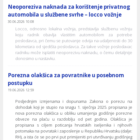
Neoporeziva naknada za korištenje privatnog
automobila u službene svrhe – locco vožnje
30.06.2026 10:08
Locco, odnosno lokalna vožnja, predstavlja službenu vožnju
koju radnik obavlja vlastitim automobilom za potrebe
poslodavca, pri čemu se putovanje odvija na udaljenosti do 30
kilometara od sjedišta poslodavca. Za takve vožnje poslodavac
radniku može isplatiti neoporezivu naknadu, o čemu detaljnije
donosimo u nastavku.
Porezna olakšica za povratnike u posebnom
postupku
19.06.2026 12:59
Posljednjim izmjenama i dopunama Zakona o porezu na
dohodak koji je stupio na snagu 1. siječnja 2025. propisana je
nova porezna olakšica u obliku umanjenja godišnje porezne
obveze na plaću u razdoblju od pet godina. Olakšica je
propisana s ciljem poticanja hrvatskih iseljenika i njihovih
potomaka na povratak i zaposlenje u Republiku Hrvatsku (dalje:
RH), a ista će se po prvi put primijeniti pri utvrđivanju godišnjeg