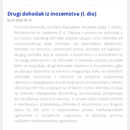
Drugi dohodak iz inozemstva (I. dio)
06.07.2026 09:16
Porezni obveznik, rezident Republike Hrvatske (dalje u tekstu:
RH) obvezan je, sukladno čl. 6. Zakona o porezu na dohodak, a
po načelu svjetskog dohotka, prijaviti ukupni iznos dohotka od
nesamostalnog rada, dohotka od samostalne djelatnosti,
dohotka od imovine i imovinskih prava, dohotka od kapitala i
drugog dohotka, koji je ostvario u tuzemstvu i u inozemstvu te
na njega platiti porez na dohodak. U nastavku možete pročitati
kako se prijavljuje drugi dohodak ostvaren u inozemstvu, gdje
se plaćaju doprinosi za obvezna osiguranja, kako se navedeni
dohodak oporezuje s obzirom na primjenu potpisanog
Ugovora o izbjegavanju dvostrukog oporezivanja (dalje u tekstu:
UIDO) koji RH ima potpisan sa državom izvora dohotka te koja
se metode izbjegavanja dvostrukog oporezivanja primjenjuje
pri utvrđivanju porezne obveze. U prvom dijelu teksta pišemo
o utvrđivanju i prijavljivanju dohotka iz inozemstva, a u drugom
dijelu će biti riječi o doprinosima prema međunarodnim
ugovorima o socijalnom osiguranju, te plaćanju poreza
sukladno međunarodnim ugovorima.