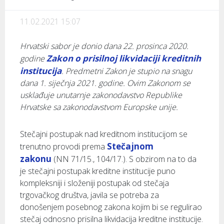
11.02.2021 15:07
Hrvatski sabor je donio dana 22. prosinca 2020.
Zakon o prisilnoj likvidaciji kreditnih
godine
institucija
. Predmetni Zakon je stupio na snagu
dana 1. siječnja 2021. godine. Ovim Zakonom se
usklađuje unutarnje zakonodavstvo Republike
Hrvatske sa zakonodavstvom Europske unije.
Stečajni postupak nad kreditnom institucijom se
Stečajnom
trenutno provodi prema
zakonu
(NN 71/15., 104/17.). S obzirom na to da
je stečajni postupak kreditne institucije puno
kompleksniji i složeniji postupak od stečaja
trgovačkog društva, javila se potreba za
donošenjem posebnog zakona kojim bi se regulirao
stečaj odnosno prisilna likvidacija kreditne institucije.