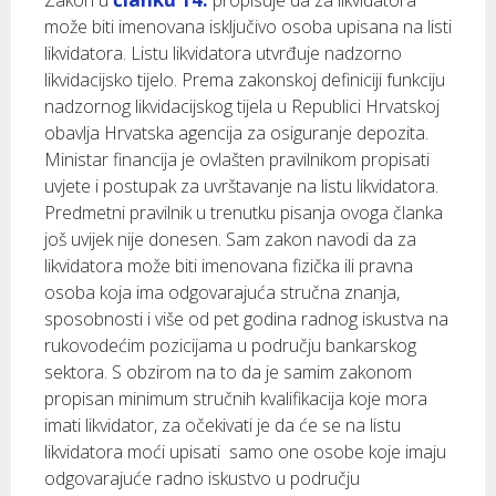
Zakon u
propisuje da za likvidatora
može biti imenovana isključivo osoba upisana na listi
likvidatora. Listu likvidatora utvrđuje nadzorno
likvidacijsko tijelo. Prema zakonskoj definiciji funkciju
nadzornog likvidacijskog tijela u Republici Hrvatskoj
obavlja Hrvatska agencija za osiguranje depozita.
Ministar financija je ovlašten pravilnikom propisati
uvjete i postupak za uvrštavanje na listu likvidatora.
Predmetni pravilnik u trenutku pisanja ovoga članka
još uvijek nije donesen. Sam zakon navodi da za
likvidatora može biti imenovana fizička ili pravna
osoba koja ima odgovarajuća stručna znanja,
sposobnosti i više od pet godina radnog iskustva na
rukovodećim pozicijama u području bankarskog
sektora. S obzirom na to da je samim zakonom
propisan minimum stručnih kvalifikacija koje mora
imati likvidator, za očekivati je da će se na listu
likvidatora moći upisati samo one osobe koje imaju
odgovarajuće radno iskustvo u području