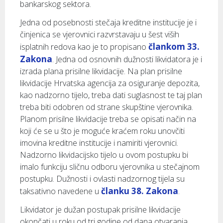
bankarskog sektora.
Jedna od posebnosti stečaja kreditne institucije je i
činjenica se vjerovnici razvrstavaju u šest viših
člankom 33.
isplatnih redova kao je to propisano
Zakona
. Jedna od osnovnih dužnosti likvidatora je i
izrada plana prisilne likvidacije. Na plan prisilne
likvidacije Hrvatska agencija za osiguranje depozita,
kao nadzorno tijelo, treba dati suglasnost te taj plan
treba biti odobren od strane skupštine vjerovnika.
Planom prisilne likvidacije treba se opisati način na
koji će se u što je moguće kraćem roku unovčiti
imovina kreditne institucije i namiriti vjerovnici.
Nadzorno likvidacijsko tijelo u ovom postupku bi
imalo funkciju sličnu odboru vjerovnika u stečajnom
postupku. Dužnosti i ovlasti nadzornog tijela su
članku 38. Zakona
taksativno navedene u
.
Likvidator je dužan postupak prisilne likvidacije
okončati u roku od tri godine od dana otvaranja