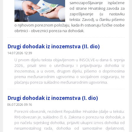
samozapošljavanje isplaćene
od strane Hrvatskog zavoda za
zapošljavanje (u nastavku
teksta: Zavod), u članku pišemo
o njihovom poreznom položaju, kada ih ostvaruju fizičke osobe
obrtnici - obveznici poreza na dohodak.
Drugi dohodak iz inozemstva (II. dio)
14.07.2026 12:39
U prvom dijelu teksta objavljenom u INSOLVE-u dana 6. srpnja
2026., pisali smo o utvrđivanju i prijavljivanju dohotka iz
inozemstva, a u ovom, drugom dijelu, pišemo o doprinosima
prema međunarodnim ugovorima o socijalnom osiguranju, te
plaćanju poreza sukladno međunarodnim ugovorima.
Drugi dohodak iz inozemstva (I. dio)
06.07.2026 09:16
Porezni obveznik, rezident Republike Hrvatske (dalje u tekstu:
RH) obvezan je, sukladno čl. 6. Zakona o porezu na dohodak, a
po načelu svjetskog dohotka, prijaviti ukupni iznos dohotka od
nesamostalnog rada, dohotka od samostalne djelatnosti,