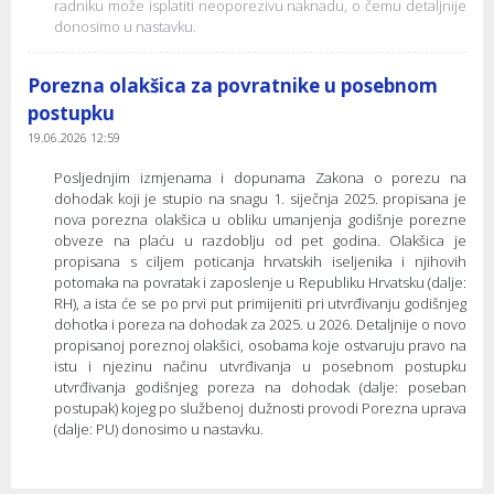
radniku može isplatiti neoporezivu naknadu, o čemu detaljnije
donosimo u nastavku.
Porezna olakšica za povratnike u posebnom
postupku
19.06.2026 12:59
Posljednjim izmjenama i dopunama Zakona o porezu na
dohodak koji je stupio na snagu 1. siječnja 2025. propisana je
nova porezna olakšica u obliku umanjenja godišnje porezne
obveze na plaću u razdoblju od pet godina. Olakšica je
propisana s ciljem poticanja hrvatskih iseljenika i njihovih
potomaka na povratak i zaposlenje u Republiku Hrvatsku (dalje:
RH), a ista će se po prvi put primijeniti pri utvrđivanju godišnjeg
dohotka i poreza na dohodak za 2025. u 2026. Detaljnije o novo
propisanoj poreznoj olakšici, osobama koje ostvaruju pravo na
istu i njezinu načinu utvrđivanja u posebnom postupku
utvrđivanja godišnjeg poreza na dohodak (dalje: poseban
postupak) kojeg po službenoj dužnosti provodi Porezna uprava
(dalje: PU) donosimo u nastavku.