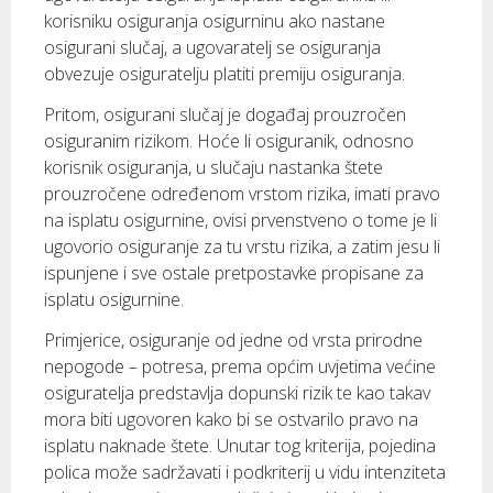
korisniku osiguranja osigurninu ako nastane
osigurani slučaj, a ugovaratelj se osiguranja
obvezuje osiguratelju platiti premiju osiguranja.
Pritom, osigurani slučaj je događaj prouzročen
osiguranim rizikom. Hoće li osiguranik, odnosno
korisnik osiguranja, u slučaju nastanka štete
prouzročene određenom vrstom rizika, imati pravo
na isplatu osigurnine, ovisi prvenstveno o tome je li
ugovorio osiguranje za tu vrstu rizika, a zatim jesu li
ispunjene i sve ostale pretpostavke propisane za
isplatu osigurnine.
Primjerice, osiguranje od jedne od vrsta prirodne
nepogode – potresa, prema općim uvjetima većine
osiguratelja predstavlja dopunski rizik te kao takav
mora biti ugovoren kako bi se ostvarilo pravo na
isplatu naknade štete. Unutar tog kriterija, pojedina
polica može sadržavati i podkriterij u vidu intenziteta