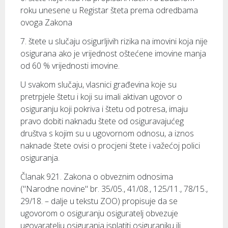
roku unesene u Registar šteta prema odredbama
ovoga Zakona
7. štete u slučaju osigurljivih rizika na imovini koja nije
osigurana ako je vrijednost oštećene imovine manja
od 60 % vrijednosti imovine.
U svakom slučaju, vlasnici građevina koje su
pretrpjele štetu i koji su imali aktivan ugovor o
osiguranju koji pokriva i štetu od potresa, imaju
pravo dobiti naknadu štete od osiguravajućeg
društva s kojim su u ugovornom odnosu, a iznos
naknade štete ovisi o procjeni štete i važećoj polici
osiguranja.
Članak 921. Zakona o obveznim odnosima
("Narodne novine" br. 35/05., 41/08., 125/11., 78/15.,
29/18. – dalje u tekstu ZOO) propisuje da se
ugovorom o osiguranju osiguratelj obvezuje
ugovaratelju osiguranja isplatiti osiguraniku ili