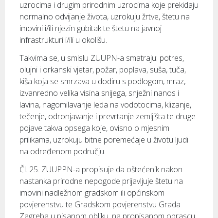
uzrocima i drugim prirodnim uzrocima koje prekidaju
normalno odvijanje života, uzrokuju žrtve, štetu na
imovini i/ili njezin gubitak te štetu na javnoj
infrastrukturi i/ili u okolišu.
Takvima se, u smislu ZUUPN-a smatraju: potres,
olujni i orkanski vjetar, požar, poplava, suša, tuča,
kiša koja se smrzava u dodiru s podlogom, mraz,
izvanredno velika visina snijega, snježni nanos i
lavina, nagomilavanje leda na vodotocima, klizanje,
tečenje, odronjavanje i prevrtanje zemljišta te druge
pojave takva opsega koje, ovisno o mjesnim
prilikama, uzrokuju bitne poremećaje u životu ljudi
na određenom području.
Čl. 25. ZUUPPN-a propisuje da oštećenik nakon
nastanka prirodne nepogode prijavljuje štetu na
imovini nadležnom gradskom ili općinskom
povjerenstvu te Gradskom povjerenstvu Grada
Zagreba u pisanom obliku, na propisanom obrascu,