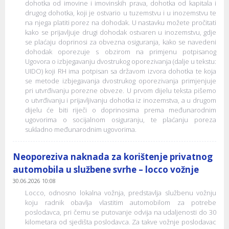
dohotka od imovine i imovinskih prava, dohotka od kapitala i
drugog dohotka, koji je ostvario u tuzemstvu i u inozemstvu te
na njega platiti porez na dohodak. U nastavku možete pročitati
kako se prijavljuje drugi dohodak ostvaren u inozemstvu, gdje
se plaćaju doprinosi za obvezna osiguranja, kako se navedeni
dohodak oporezuje s obzirom na primjenu potpisanog
Ugovora o izbjegavanju dvostrukog oporezivanja (dalje u tekstu:
UIDO) koji RH ima potpisan sa državom izvora dohotka te koja
se metode izbjegavanja dvostrukog oporezivanja primjenjuje
pri utvrđivanju porezne obveze. U prvom dijelu teksta pišemo
o utvrđivanju i prijavljivanju dohotka iz inozemstva, a u drugom
dijelu će biti riječi o doprinosima prema međunarodnim
ugovorima o socijalnom osiguranju, te plaćanju poreza
sukladno međunarodnim ugovorima.
Neoporeziva naknada za korištenje privatnog
automobila u službene svrhe – locco vožnje
30.06.2026 10:08
Locco, odnosno lokalna vožnja, predstavlja službenu vožnju
koju radnik obavlja vlastitim automobilom za potrebe
poslodavca, pri čemu se putovanje odvija na udaljenosti do 30
kilometara od sjedišta poslodavca. Za takve vožnje poslodavac