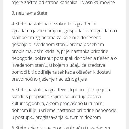
mjere zaštite od strane korisnika ili vlasnika imovine
3. neizravne štete
4. štete nastale na nezakonito izgrađenim
zgradama javne namjene, gospodarskim zgradama i
stambenim zgradama za koje nije doneseno
rješenje o izvedenom stanju prema posebnim
propisima, osim kada je, prije nastanka prirodne
nepogode, pokrenut postupak donošenja rješenja o
izvedenom stanju, u kojem slučaju će sredstva
pomoći biti dodijeljena tek kada oštećenik dostavi
pravomoćno rješenje nadležnog tijela
5. štete nastale na građevini ili području koje je, u
skladu s propisima kojima se uređuje zaštita
kulturnog dobra, aktom proglašeno kulturnim
dobrom ili je u vrijeme nastanka prirodne nepogode
u postupku proglašavanja kulturnim dobrom
6. štete koje nisu na propisani način i u zadanom