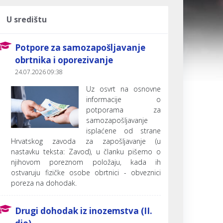
U središtu
Potpore za samozapošljavanje
obrtnika i oporezivanje
24.07.2026 09:38
Uz osvrt na osnovne
informacije o
potporama za
samozapošljavanje
isplaćene od strane
Hrvatskog zavoda za zapošljavanje (u
nastavku teksta: Zavod), u članku pišemo o
njihovom poreznom položaju, kada ih
ostvaruju fizičke osobe obrtnici - obveznici
poreza na dohodak.
Drugi dohodak iz inozemstva (II.