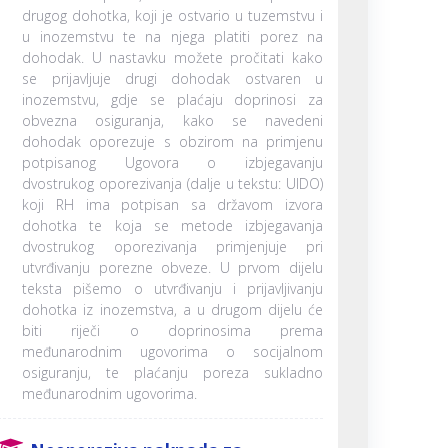
drugog dohotka, koji je ostvario u tuzemstvu i
u inozemstvu te na njega platiti porez na
dohodak. U nastavku možete pročitati kako
se prijavljuje drugi dohodak ostvaren u
inozemstvu, gdje se plaćaju doprinosi za
obvezna osiguranja, kako se navedeni
dohodak oporezuje s obzirom na primjenu
potpisanog Ugovora o izbjegavanju
dvostrukog oporezivanja (dalje u tekstu: UIDO)
koji RH ima potpisan sa državom izvora
dohotka te koja se metode izbjegavanja
dvostrukog oporezivanja primjenjuje pri
utvrđivanju porezne obveze. U prvom dijelu
teksta pišemo o utvrđivanju i prijavljivanju
dohotka iz inozemstva, a u drugom dijelu će
biti riječi o doprinosima prema
međunarodnim ugovorima o socijalnom
osiguranju, te plaćanju poreza sukladno
međunarodnim ugovorima.