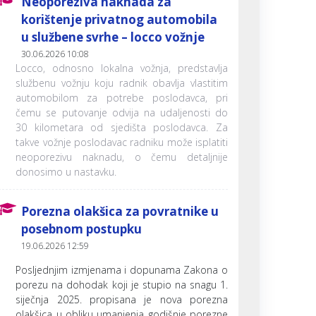
Neoporeziva naknada za
korištenje privatnog automobila
u službene svrhe – locco vožnje
30.06.2026 10:08
Locco, odnosno lokalna vožnja, predstavlja
službenu vožnju koju radnik obavlja vlastitim
automobilom za potrebe poslodavca, pri
čemu se putovanje odvija na udaljenosti do
30 kilometara od sjedišta poslodavca. Za
takve vožnje poslodavac radniku može isplatiti
neoporezivu naknadu, o čemu detaljnije
donosimo u nastavku.
Porezna olakšica za povratnike u
posebnom postupku
19.06.2026 12:59
Posljednjim izmjenama i dopunama Zakona o
porezu na dohodak koji je stupio na snagu 1.
siječnja 2025. propisana je nova porezna
olakšica u obliku umanjenja godišnje porezne