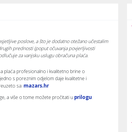
jetljive poslove, a što je dodatno otežano učestalim
rugih prednosti (poput očuvanja povjerljivosti
odlučuje za vanjsku uslugu obračuna plaća.
a plaća profesionalno i kvalitetno brine o
edno s poreznim odjelom daje kvalitetne i
mazars.hr
reuzeto sa:
prilogu
e, a više o tome možete pročitati u
.