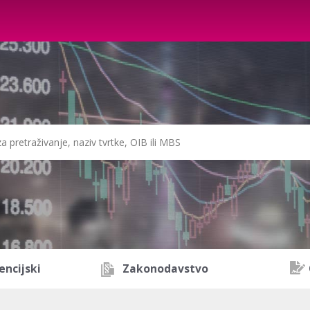
encijski
Zakonodavstvo