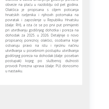
obveze na plaću u razdoblju od pet godina.
Olakšica je propisana s ciljem poticanja
hrvatskih iseljenika i njihovih potomaka na
povratak i zaposlenje u Republiku Hrvatsku
(dalje: RH), a ista će se po prvi put primijeniti
pri utvrđivanju godišnjeg dohotka i poreza na
dohodak za 2025. u 2026. Detaljnije o novo
propisanoj poreznoj olakšici, osobama koje
ostvaruju pravo na istu i njezinu načinu
utvrđivanja u posebnom postupku utvrđivanja
godišnjeg poreza na dohodak (dalje: poseban
postupak) kojeg po službenoj dužnosti
provodi Porezna uprava (dalje: PU) donosimo
u nastavku.