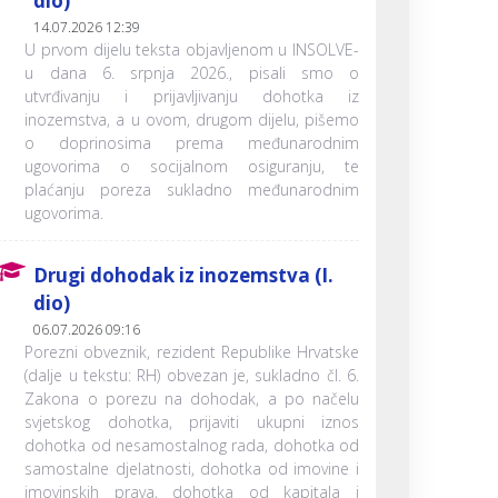
dio)
14.07.2026 12:39
U prvom dijelu teksta objavljenom u INSOLVE-
u dana 6. srpnja 2026., pisali smo o
utvrđivanju i prijavljivanju dohotka iz
inozemstva, a u ovom, drugom dijelu, pišemo
o doprinosima prema međunarodnim
ugovorima o socijalnom osiguranju, te
plaćanju poreza sukladno međunarodnim
ugovorima.
Drugi dohodak iz inozemstva (I.
dio)
06.07.2026 09:16
Porezni obveznik, rezident Republike Hrvatske
(dalje u tekstu: RH) obvezan je, sukladno čl. 6.
Zakona o porezu na dohodak, a po načelu
svjetskog dohotka, prijaviti ukupni iznos
dohotka od nesamostalnog rada, dohotka od
samostalne djelatnosti, dohotka od imovine i
imovinskih prava, dohotka od kapitala i