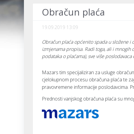
Obračun plaća
19.09.2019 13:09
Obračun plaća općenito spada u složene i os
izmjenama propisa. Radi toga, ali i mnogih d
podataka o plaćama), sve više poslodavaca 
Mazars tim specijaliziran za usluge obračun
cjelokupnom procesu obračuna plaća te zaj
pravovremene informacije poslodavcima. P
Prednosti vanjskog obračuna plaća su mnog