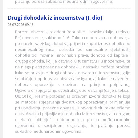
plaćanju poreza sukladno međunarodnim ugovorima.
Drugi dohodak iz inozemstva (I. dio)
06.07.2026 09:16
Porezni obveznik, rezident Republike Hrvatske (dalje u tekstu:
RH) obvezan je, sukladno čl. 6. Zakona o porezu na dohodak, a
po načelu svjetskog dohotka, prijaviti ukupni iznos dohotka od
nesamostalnog rada, dohotka od samostalne djelatnosti,
dohotka od imovine i imovinskih prava, dohotka od kapitala i
drugog dohotka, koji je ostvario u tuzemstvu i u inozemstvu te
na njega platiti porez na dohodak. U nastavku možete pročitati
kako se prijavljuje drugi dohodak ostvaren u inozemstvu, gdje
se plaćaju doprinosi za obvezna osiguranja, kako se navedeni
dohodak oporezuje s obzirom na primjenu potpisanog
Ugovora o izbjegavanju dvostrukog oporezivanja (dalje u tekstu:
UIDO) koji RH ima potpisan sa državom izvora dohotka te koja
se metode izbjegavanja dvostrukog oporezivanja primjenjuje
pri utvrđivanju porezne obveze. U prvom dijelu teksta pišemo
o utvrđivanju i prijavljivanju dohotka iz inozemstva, a u drugom
dijelu će biti riječi o doprinosima prema međunarodnim
ugovorima o socijalnom osiguranju, te plaćanju poreza
sukladno međunarodnim ugovorima.