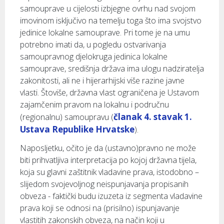
samouprave u cijelosti izbjegne ovrhu nad svojom
imovinom isključivo na temelju toga što ima svojstvo
jedinice lokalne samouprave. Pri tome je na umu
potrebno imati da, u pogledu ostvarivanja
samoupravnog djelokruga jedinica lokalne
samouprave, središnja država ima ulogu nadziratelja
zakonitosti, ali ne i hijerarhijski više razine javne
vlasti. Štoviše, državna vlast ograničena je Ustavom
zajamčenim pravom na lokalnu i područnu
članak 4. stavak 1.
(regionalnu) samoupravu (
Ustava Republike Hrvatske
).
Naposljetku, očito je da (ustavno)pravno ne može
biti prihvatljiva interpretacija po kojoj državna tijela,
koja su glavni zaštitnik vladavine prava, istodobno –
slijedom svojevoljnog neispunjavanja propisanih
obveza - faktički budu izuzeta iz segmenta vladavine
prava koji se odnosi na (prisilno) ispunjavanje
vlastitih zakonskih obveza, na način koji u