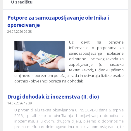
U središtu
Potpore za samozapošljavanje obrtnika i
oporezivanje
24.07.2026 09:38
Uz osvrt na osnovne
informacije o potporama za
samozapošljavanje isplaćene
od strane Hrvatskog zavoda za
zapošljavanje (u nastavku
teksta: Zavod), u članku pišemo
o njihovom poreznom položaju, kada ih ostvaruju fizičke osobe
obrtnici - obveznici poreza na dohodak.
Drugi dohodak iz inozemstva (II. dio)
14.07.2026 12:39
U prvom dijelu teksta objavljenom u INSOLVE-u dana 6. srpnja
2026., pisali smo o utvrđivanju i prijavljivanju dohotka iz
inozemstva, a u ovom, drugom dijelu, pišemo o doprinosima
prema međunarodnim ugovorima o socijalnom osiguranju, te