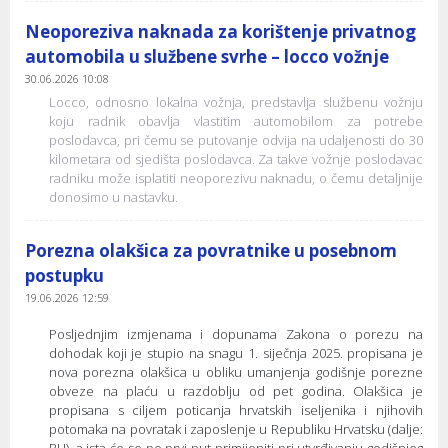
Neoporeziva naknada za korištenje privatnog
automobila u službene svrhe – locco vožnje
30.06.2026 10:08
Locco, odnosno lokalna vožnja, predstavlja službenu vožnju
koju radnik obavlja vlastitim automobilom za potrebe
poslodavca, pri čemu se putovanje odvija na udaljenosti do 30
kilometara od sjedišta poslodavca. Za takve vožnje poslodavac
radniku može isplatiti neoporezivu naknadu, o čemu detaljnije
donosimo u nastavku.
Porezna olakšica za povratnike u posebnom
postupku
19.06.2026 12:59
Posljednjim izmjenama i dopunama Zakona o porezu na
dohodak koji je stupio na snagu 1. siječnja 2025. propisana je
nova porezna olakšica u obliku umanjenja godišnje porezne
obveze na plaću u razdoblju od pet godina. Olakšica je
propisana s ciljem poticanja hrvatskih iseljenika i njihovih
potomaka na povratak i zaposlenje u Republiku Hrvatsku (dalje:
RH), a ista će se po prvi put primijeniti pri utvrđivanju godišnjeg