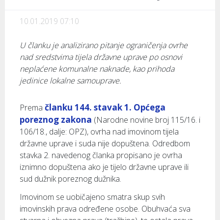
10.01.2019 07:10
U članku je analizirano pitanje ograničenja ovrhe
nad sredstvima tijela državne uprave po osnovi
neplaćene komunalne naknade, kao prihoda
jedinice lokalne samouprave.
članku 144. stavak 1. Općega
Prema
poreznog zakona
(Narodne novine broj 115/16. i
106/18., dalje: OPZ), ovrha nad imovinom tijela
državne uprave i suda nije dopuštena. Odredbom
stavka 2. navedenog članka propisano je ovrha
iznimno dopuštena ako je tijelo državne uprave ili
sud dužnik poreznog dužnika.
Imovinom se uobičajeno smatra skup svih
imovinskih prava određene osobe. Obuhvaća sva