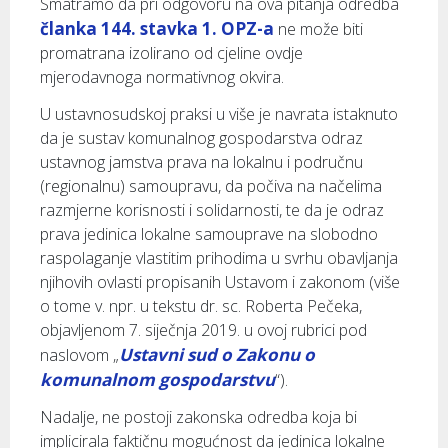
Smatramo da pri odgovoru na ova pitanja odredba
članka 144. stavka 1. OPZ-a
ne može biti
promatrana izolirano od cjeline ovdje
mjerodavnoga normativnog okvira.
U ustavnosudskoj praksi u više je navrata istaknuto
da je sustav komunalnog gospodarstva odraz
ustavnog jamstva prava na lokalnu i područnu
(regionalnu) samoupravu, da počiva na načelima
razmjerne korisnosti i solidarnosti, te da je odraz
prava jedinica lokalne samouprave na slobodno
raspolaganje vlastitim prihodima u svrhu obavljanja
njihovih ovlasti propisanih Ustavom i zakonom (više
o tome v. npr. u tekstu dr. sc. Roberta Pečeka,
objavljenom 7. siječnja 2019. u ovoj rubrici pod
Ustavni sud o Zakonu o
naslovom „
komunalnom gospodarstvu
“).
Nadalje, ne postoji zakonska odredba koja bi
implicirala faktičnu mogućnost da jedinica lokalne