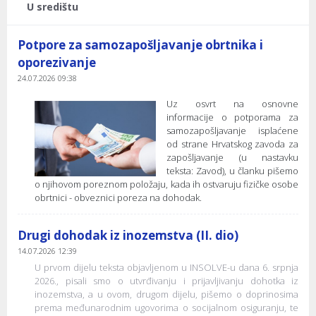
U središtu
Potpore za samozapošljavanje obrtnika i
oporezivanje
24.07.2026 09:38
Uz osvrt na osnovne
informacije o potporama za
samozapošljavanje isplaćene
od strane Hrvatskog zavoda za
zapošljavanje (u nastavku
teksta: Zavod), u članku pišemo
o njihovom poreznom položaju, kada ih ostvaruju fizičke osobe
obrtnici - obveznici poreza na dohodak.
Drugi dohodak iz inozemstva (II. dio)
14.07.2026 12:39
U prvom dijelu teksta objavljenom u INSOLVE-u dana 6. srpnja
2026., pisali smo o utvrđivanju i prijavljivanju dohotka iz
inozemstva, a u ovom, drugom dijelu, pišemo o doprinosima
prema međunarodnim ugovorima o socijalnom osiguranju, te