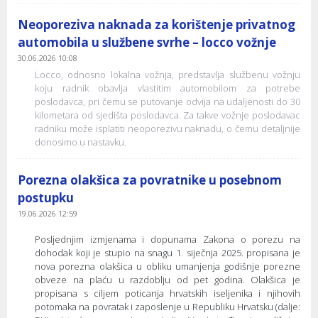
Neoporeziva naknada za korištenje privatnog
automobila u službene svrhe – locco vožnje
30.06.2026 10:08
Locco, odnosno lokalna vožnja, predstavlja službenu vožnju
koju radnik obavlja vlastitim automobilom za potrebe
poslodavca, pri čemu se putovanje odvija na udaljenosti do 30
kilometara od sjedišta poslodavca. Za takve vožnje poslodavac
radniku može isplatiti neoporezivu naknadu, o čemu detaljnije
donosimo u nastavku.
Porezna olakšica za povratnike u posebnom
postupku
19.06.2026 12:59
Posljednjim izmjenama i dopunama Zakona o porezu na
dohodak koji je stupio na snagu 1. siječnja 2025. propisana je
nova porezna olakšica u obliku umanjenja godišnje porezne
obveze na plaću u razdoblju od pet godina. Olakšica je
propisana s ciljem poticanja hrvatskih iseljenika i njihovih
potomaka na povratak i zaposlenje u Republiku Hrvatsku (dalje: