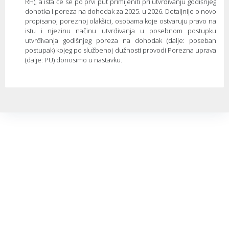
RH), a ista će se po prvi put primijeniti pri utvrđivanju godišnjeg
dohotka i poreza na dohodak za 2025. u 2026. Detaljnije o novo
propisanoj poreznoj olakšici, osobama koje ostvaruju pravo na
istu i njezinu načinu utvrđivanja u posebnom postupku
utvrđivanja godišnjeg poreza na dohodak (dalje: poseban
postupak) kojeg po službenoj dužnosti provodi Porezna uprava
(dalje: PU) donosimo u nastavku.