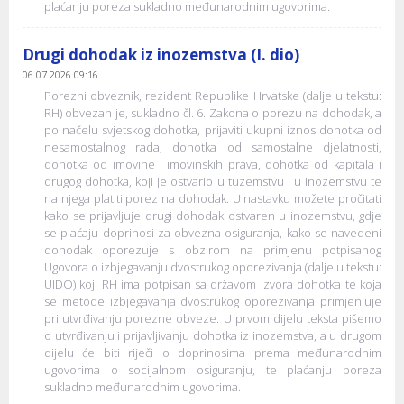
plaćanju poreza sukladno međunarodnim ugovorima.
Drugi dohodak iz inozemstva (I. dio)
06.07.2026 09:16
Porezni obveznik, rezident Republike Hrvatske (dalje u tekstu:
RH) obvezan je, sukladno čl. 6. Zakona o porezu na dohodak, a
po načelu svjetskog dohotka, prijaviti ukupni iznos dohotka od
nesamostalnog rada, dohotka od samostalne djelatnosti,
dohotka od imovine i imovinskih prava, dohotka od kapitala i
drugog dohotka, koji je ostvario u tuzemstvu i u inozemstvu te
na njega platiti porez na dohodak. U nastavku možete pročitati
kako se prijavljuje drugi dohodak ostvaren u inozemstvu, gdje
se plaćaju doprinosi za obvezna osiguranja, kako se navedeni
dohodak oporezuje s obzirom na primjenu potpisanog
Ugovora o izbjegavanju dvostrukog oporezivanja (dalje u tekstu:
UIDO) koji RH ima potpisan sa državom izvora dohotka te koja
se metode izbjegavanja dvostrukog oporezivanja primjenjuje
pri utvrđivanju porezne obveze. U prvom dijelu teksta pišemo
o utvrđivanju i prijavljivanju dohotka iz inozemstva, a u drugom
dijelu će biti riječi o doprinosima prema međunarodnim
ugovorima o socijalnom osiguranju, te plaćanju poreza
sukladno međunarodnim ugovorima.