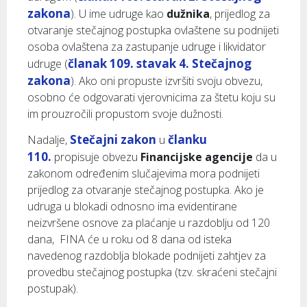
zakona
). U ime udruge kao
dužnika
, prijedlog za
otvaranje stečajnog postupka ovlaštene su podnijeti
osoba ovlaštena za zastupanje udruge i likvidator
članak 109. stavak 4. Stečajnog
udruge (
zakona
). Ako oni propuste izvršiti svoju obvezu,
osobno će odgovarati vjerovnicima za štetu koju su
im prouzročili propustom svoje dužnosti.
Stečajni zakon
članku
Nadalje,
u
110.
propisuje obvezu
Financijske agencije
da u
zakonom određenim slučajevima mora podnijeti
prijedlog za otvaranje stečajnog postupka. Ako je
udruga u blokadi odnosno ima evidentirane
neizvršene osnove za plaćanje u razdoblju od 120
dana, FINA će u roku od 8 dana od isteka
navedenog razdoblja blokade podnijeti zahtjev za
provedbu stečajnog postupka (tzv. skraćeni stečajni
postupak).