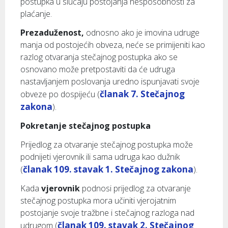
postupka u slučaju postojanja nesposobnosti za
plaćanje.
Prezaduženost,
odnosno ako je imovina udruge
manja od postojećih obveza, neće se primijeniti kao
razlog otvaranja stečajnog postupka ako se
osnovano može pretpostaviti da će udruga
nastavljanjem poslovanja uredno ispunjavati svoje
članak 7. Stečajnog
obveze po dospijeću (
zakona
).
Pokretanje stečajnog postupka
Prijedlog za otvaranje stečajnog postupka može
podnijeti vjerovnik ili sama udruga kao dužnik
članak 109. stavak 1. Stečajnog zakona
(
).
Kada
vjerovnik
podnosi prijedlog za otvaranje
stečajnog postupka mora učiniti vjerojatnim
postojanje svoje tražbne i stečajnog razloga nad
članak 109. stavak 2. Stečajnog
udrugom (