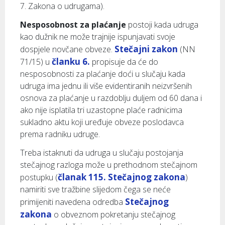
7. Zakona o udrugama).
Nesposobnost za plaćanje
postoji kada udruga
kao dužnik ne može trajnije ispunjavati svoje
Stečajni zakon
dospjele novčane obveze.
(NN
članku 6.
71/15) u
propisuje da će do
nesposobnosti za plaćanje doći u slučaju kada
udruga ima jednu ili više evidentiranih neizvršenih
osnova za plaćanje u razdoblju duljem od 60 dana i
ako nije isplatila tri uzastopne plaće radnicima
sukladno aktu koji uređuje obveze poslodavca
prema radniku udruge.
Treba istaknuti da udruga u slučaju postojanja
stečajnog razloga može u prethodnom stečajnom
članak 115. Stečajnog zakona
postupku (
)
namiriti sve tražbine slijedom čega se neće
Stečajnog
primijeniti navedena odredba
zakona
o obveznom pokretanju stečajnog