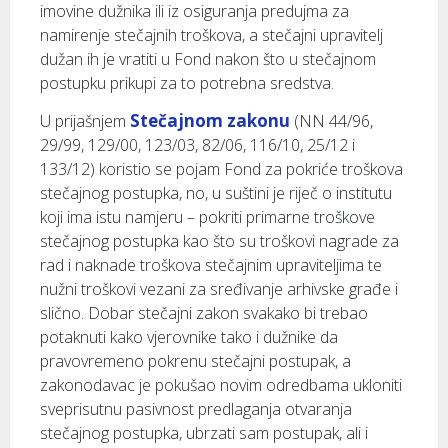
imovine dužnika ili iz osiguranja predujma za
namirenje stečajnih troškova, a stečajni upravitelj
dužan ih je vratiti u Fond nakon što u stečajnom
postupku prikupi za to potrebna sredstva.
Stečajnom zakonu
U prijašnjem
(NN 44/96,
29/99, 129/00, 123/03, 82/06, 116/10, 25/12 i
133/12) koristio se pojam Fond za pokriće troškova
stečajnog postupka, no, u suštini je riječ o institutu
koji ima istu namjeru – pokriti primarne troškove
stečajnog postupka kao što su troškovi nagrade za
rad i naknade troškova stečajnim upraviteljima te
nužni troškovi vezani za sređivanje arhivske građe i
slično. Dobar stečajni zakon svakako bi trebao
potaknuti kako vjerovnike tako i dužnike da
pravovremeno pokrenu stečajni postupak, a
zakonodavac je pokušao novim odredbama ukloniti
sveprisutnu pasivnost predlaganja otvaranja
stečajnog postupka, ubrzati sam postupak, ali i