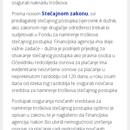
osigurati naknadu troškova.
Stečajnom zakonu
Prema novom
, svi
predlagatelji stečajnog postupka (vjerovnik ili dužnik,
ako zakonom nije drugačije određeno) trebali bi
sudjelovati u Fondu za namirenje troškova
stečajnog postupka. Financijska agencija ima dvije
važne zadaće – dužna je podnijeti prijedlog za
otvaranje stečajnog postupka ako pravna osoba u
Očevidniku redoslijeda osnova za plaćanje ima
evidentirane neizvršene osnove za plaćanje u
neprekinutom razdoblju od 120 dana, u roku osam
dana od isteka tog razdoblja te osigurati novčana
sredstva za namirenje troškova stečajnog postupka.
Postupak osiguranja novčanih sredstava za
namirenje troškova stečajnog postupka opširno je
opisan u zakonu te je naglašeno da Financijska
agencija, nakon što utvrdi nemogućnost izvršenja
osnove za plaćanje radi nedostatka novčanih