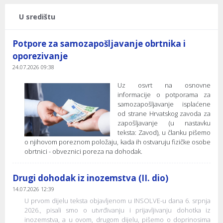
U središtu
Potpore za samozapošljavanje obrtnika i
oporezivanje
24.07.2026 09:38
Uz osvrt na osnovne
informacije o potporama za
samozapošljavanje isplaćene
od strane Hrvatskog zavoda za
zapošljavanje (u nastavku
teksta: Zavod), u članku pišemo
o njihovom poreznom položaju, kada ih ostvaruju fizičke osobe
obrtnici - obveznici poreza na dohodak.
Drugi dohodak iz inozemstva (II. dio)
14.07.2026 12:39
U prvom dijelu teksta objavljenom u INSOLVE-u dana 6. srpnja
2026., pisali smo o utvrđivanju i prijavljivanju dohotka iz
inozemstva, a u ovom, drugom dijelu, pišemo o doprinosima