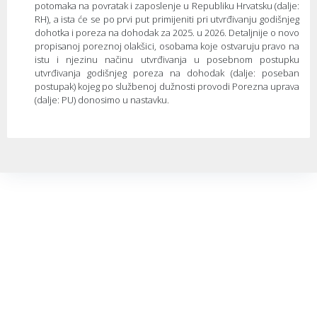
potomaka na povratak i zaposlenje u Republiku Hrvatsku (dalje:
RH), a ista će se po prvi put primijeniti pri utvrđivanju godišnjeg
dohotka i poreza na dohodak za 2025. u 2026. Detaljnije o novo
propisanoj poreznoj olakšici, osobama koje ostvaruju pravo na
istu i njezinu načinu utvrđivanja u posebnom postupku
utvrđivanja godišnjeg poreza na dohodak (dalje: poseban
postupak) kojeg po službenoj dužnosti provodi Porezna uprava
(dalje: PU) donosimo u nastavku.