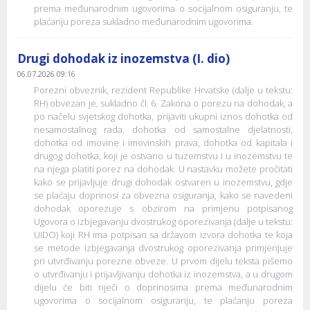
prema međunarodnim ugovorima o socijalnom osiguranju, te
plaćanju poreza sukladno međunarodnim ugovorima.
Drugi dohodak iz inozemstva (I. dio)
06.07.2026 09:16
Porezni obveznik, rezident Republike Hrvatske (dalje u tekstu:
RH) obvezan je, sukladno čl. 6. Zakona o porezu na dohodak, a
po načelu svjetskog dohotka, prijaviti ukupni iznos dohotka od
nesamostalnog rada, dohotka od samostalne djelatnosti,
dohotka od imovine i imovinskih prava, dohotka od kapitala i
drugog dohotka, koji je ostvario u tuzemstvu i u inozemstvu te
na njega platiti porez na dohodak. U nastavku možete pročitati
kako se prijavljuje drugi dohodak ostvaren u inozemstvu, gdje
se plaćaju doprinosi za obvezna osiguranja, kako se navedeni
dohodak oporezuje s obzirom na primjenu potpisanog
Ugovora o izbjegavanju dvostrukog oporezivanja (dalje u tekstu:
UIDO) koji RH ima potpisan sa državom izvora dohotka te koja
se metode izbjegavanja dvostrukog oporezivanja primjenjuje
pri utvrđivanju porezne obveze. U prvom dijelu teksta pišemo
o utvrđivanju i prijavljivanju dohotka iz inozemstva, a u drugom
dijelu će biti riječi o doprinosima prema međunarodnim
ugovorima o socijalnom osiguranju, te plaćanju poreza