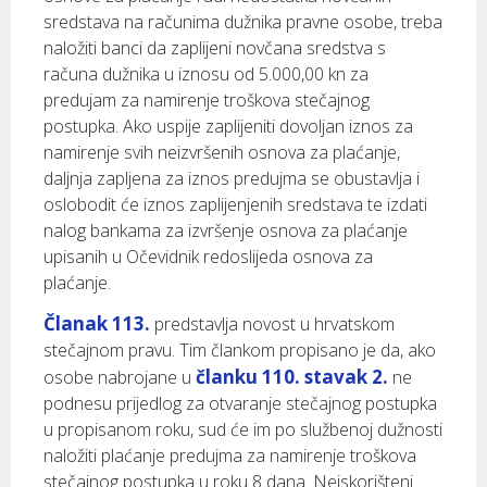
sredstava na računima dužnika pravne osobe, treba
naložiti banci da zaplijeni novčana sredstva s
računa dužnika u iznosu od 5.000,00 kn za
predujam za namirenje troškova stečajnog
postupka. Ako uspije zaplijeniti dovoljan iznos za
namirenje svih neizvršenih osnova za plaćanje,
daljnja zapljena za iznos predujma se obustavlja i
oslobodit će iznos zaplijenjenih sredstava te izdati
nalog bankama za izvršenje osnova za plaćanje
upisanih u Očevidnik redoslijeda osnova za
plaćanje.
Članak 113.
predstavlja novost u hrvatskom
stečajnom pravu. Tim člankom propisano je da, ako
članku 110. stavak 2.
osobe nabrojane u
ne
podnesu prijedlog za otvaranje stečajnog postupka
u propisanom roku, sud će im po službenoj dužnosti
naložiti plaćanje predujma za namirenje troškova
stečajnog postupka u roku 8 dana. Neiskorišteni