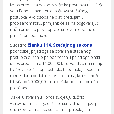
iznos predujma nakon završetka postupka uplatit će
se u Fond za namirenje troškova stečajnog
postupka. Ako osoba ne plati predujam u
propisanom roku, primijenit će se na odgovarajući
način pravila o prisilnoj naplati novčane kazne u
parničnom postupku.
članku 114. Stečajnog zakona
Sukladno
,
podnositelj prijedloga za otvaranje stečajnog
postupka dužan je pri podnošenju prijedloga platiti
iznos predujma od 1.000,00 kn u Fond za namirenje
troškova stečajnog postupka te po nalogu suda u
roku 8 dana dodatni iznos predujma, koji ne može
biti viši od 20.000,00 kn, ako Zakonom nije drukčije
propisano.
Dakle, u stvaranju Fonda sudjeluju dužnici i
vjerovnici, ali nisu ga dužni platiti: radnici i prijašnji
dužnikovi radnici ako su podnijeli prijedlog za