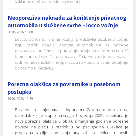
sukladno međunarodnim ugovorima.
Neoporeziva naknada za korištenje privatnog
automobila u službene svrhe – locco vožnje
30.06.2026 10:08
Locco, odnosno lokalna vožnja, predstavlja službenu vožnju
koju radnik obavlja vlastitim automobilom za potrebe
poslodavca, pri čemu se putovanje odvija na udaljenosti do 30
kilometara od sjedišta poslodavca. Za takve vožnje poslodavac
radniku može isplatiti neoporezivu naknadu, o čemu detaljnije
donosimo u nastavku.
Porezna olakšica za povratnike u posebnom
postupku
19.06.2026 12:59
Posljednjim izmjenama i dopunama Zakona o porezu na
dohodak koji je stupio na snagu 1. siječnja 2025. propisana je
nova porezna olakšica u obliku umanjenja godišnje porezne
obveze na plaću u razdoblju od pet godina. Olakšica je
propisana s ciljem poticanja hrvatskih iseljenika i njihovih