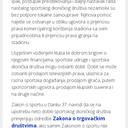
Ipak, postupak preoblikovanja i daljnji nastavak rada
nastalog sportskog dioničkog društva nezamislivi su
bez potpore lokalne samouprave. Njihova pomoć
najviše se ostvaruje u obliku ugovora o prijenosu
prava komercijalnog korištenja stadiona sa svim
pripadnostima ili prijenosu prava igranja na
stadionu.
Uspješnim vođenjem kluba te dobrom brigom o
njegovim financijama, sportske udruge i sportska
dionička društva mogu ostvariti dobit. Dobit se može
ostvariti prodajom televizijskih prava, ulaznica za
razna sportska događanja, prodajom igrača, putem
sponzorskih ugovora, prodajom klupskih suvenira i
na druge načine.
Zakon o sportu u članku 37. navodi da se na
upotrebu neto dobiti sportskog dioničkog društva
Zakona o trgovačkim
primjenjuju odredbe
društvima
, ako samim Zakonom o sportu nije