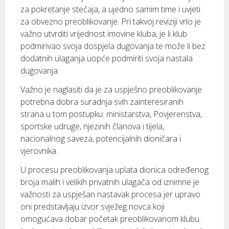
za pokretanje stečaja, a ujedno samim time i uvjeti
za obvezno preoblikovanje. Pri takvoj reviziji vrlo je
važno utvrditi vrijednost imovine kluba, je li klub
podmirivao svoja dospjela dugovanja te može li bez
dodatnih ulaganja uopće podmiriti svoja nastala
dugovanja.
Važno je naglasiti da je za uspješno preoblikovanje
potrebna dobra suradnja svih zainteresiranih
strana u tom postupku: ministarstva, Povjerenstva,
sportske udruge, njezinih članova i tijela,
nacionalnog saveza, potencijalnih dioničara i
vjerovnika.
U procesu preoblikovanja uplata dionica određenog
broja malih i velikih privatnih ulagača od iznimne je
važnosti za uspješan nastavak procesa jer upravo
oni predstavljaju izvor svježeg novca koji
omogućava dobar početak preoblikovanom klubu.