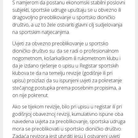
S namjerom da postanu ekonomski stabilni poslovni
subjekti, sportske udruge upuštaju se u obvezno ili
dragovoljno preoblikovanje u sportsko dioničko
društvo, a uz to žele ostvariti glavni cilj sudjelovanja
na sportskim natjecanjima.
Uvjeti za obvezno preoblikovanje u sportsko
dioničko društvo su: da se radi o profesionalnom
nogometnom, košarkaškom ili rukometnom klubu i
da je izdano rješenje o upisu u Registar sportskih
klubova te da na temelju revizije (godišnje ili pri
upisu) proizlazi da su ispunjeni uvjeti za pokretanje
stečajnog postupka prema posebnim propisima, a
on nije pokrenut.
Ako se tijekom revizije, bilo pri upisu u registar ili pri
godišnjoj obaveznoj reviziji, kumulativno ispune oba
navedena uvjeta za preoblikovanje, sportska udruga
mora se preoblikovati u sportsko dioničko društvo.
Zadaća revizora jest utvrditi jesu li ostvareni uvjeti