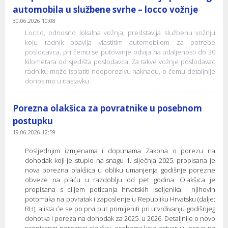
automobila u službene svrhe – locco vožnje
30.06.2026 10:08
Locco, odnosno lokalna vožnja, predstavlja službenu vožnju
koju radnik obavlja vlastitim automobilom za potrebe
poslodavca, pri čemu se putovanje odvija na udaljenosti do 30
kilometara od sjedišta poslodavca. Za takve vožnje poslodavac
radniku može isplatiti neoporezivu naknadu, o čemu detaljnije
donosimo u nastavku.
Porezna olakšica za povratnike u posebnom
postupku
19.06.2026 12:59
Posljednjim izmjenama i dopunama Zakona o porezu na
dohodak koji je stupio na snagu 1. siječnja 2025. propisana je
nova porezna olakšica u obliku umanjenja godišnje porezne
obveze na plaću u razdoblju od pet godina. Olakšica je
propisana s ciljem poticanja hrvatskih iseljenika i njihovih
potomaka na povratak i zaposlenje u Republiku Hrvatsku (dalje:
RH), a ista će se po prvi put primijeniti pri utvrđivanju godišnjeg
dohotka i poreza na dohodak za 2025. u 2026. Detaljnije o novo
propisanoj poreznoj olakšici, osobama koje ostvaruju pravo na