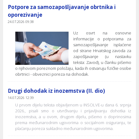
Potpore za samozapošljavanje obrtnika i
oporezivanje
24.07.2026 09:38
Uz osvrt na osnovne
informacije o potporama za
samozapošljavanje isplaćene
od strane Hrvatskog zavoda za
zapošljavanje (u nastavku
teksta: Zavod), u članku pišemo
o njihovom poreznom položaju, kada ih ostvaruju fizičke osobe
obrtnici - obveznici poreza na dohodak.
Drugi dohodak iz inozemstva (II. dio)
14.07.2026 12:39
U prvom dijelu teksta objavljenom u INSOLVE-u dana 6. srpnja
2026., pisali smo o utvrđivanju i prijavljivanju dohotka iz
inozemstva, a u ovom, drugom dijelu, pišemo o doprinosima
prema međunarodnim ugovorima o socijalnom osiguranju, te
plaćanju poreza sukladno međunarodnim ugovorima.