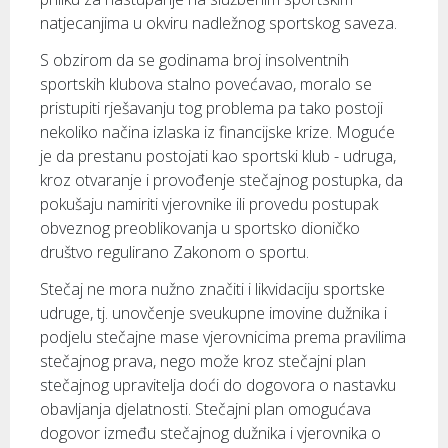
natjecanjima u okviru nadležnog sportskog saveza.
S obzirom da se godinama broj insolventnih
sportskih klubova stalno povećavao, moralo se
pristupiti rješavanju tog problema pa tako postoji
nekoliko načina izlaska iz financijske krize. Moguće
je da prestanu postojati kao sportski klub - udruga,
kroz otvaranje i provođenje stečajnog postupka, da
pokušaju namiriti vjerovnike ili provedu postupak
obveznog preoblikovanja u sportsko dioničko
društvo regulirano Zakonom o sportu.
Stečaj ne mora nužno značiti i likvidaciju sportske
udruge, tj. unovčenje sveukupne imovine dužnika i
podjelu stečajne mase vjerovnicima prema pravilima
stečajnog prava, nego može kroz stečajni plan
stečajnog upravitelja doći do dogovora o nastavku
obavljanja djelatnosti. Stečajni plan omogućava
dogovor između stečajnog dužnika i vjerovnika o