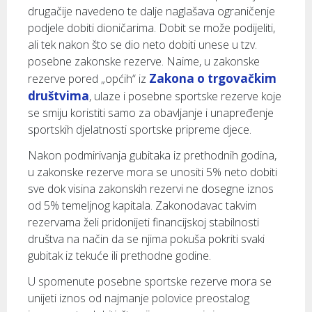
drugačije navedeno te dalje naglašava ograničenje
podjele dobiti dioničarima. Dobit se može podijeliti,
ali tek nakon što se dio neto dobiti unese u tzv.
posebne zakonske rezerve. Naime, u zakonske
Zakona o trgovačkim
rezerve pored „općih“ iz
društvima
, ulaze i posebne sportske rezerve koje
se smiju koristiti samo za obavljanje i unapređenje
sportskih djelatnosti sportske pripreme djece.
Nakon podmirivanja gubitaka iz prethodnih godina,
u zakonske rezerve mora se unositi 5% neto dobiti
sve dok visina zakonskih rezervi ne dosegne iznos
od 5% temeljnog kapitala. Zakonodavac takvim
rezervama želi pridonijeti financijskoj stabilnosti
društva na način da se njima pokuša pokriti svaki
gubitak iz tekuće ili prethodne godine.
U spomenute posebne sportske rezerve mora se
unijeti iznos od najmanje polovice preostalog