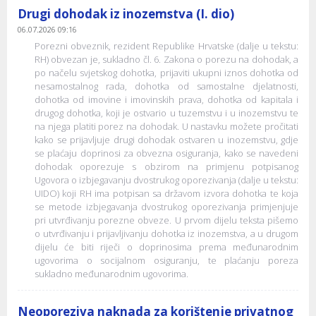
Drugi dohodak iz inozemstva (I. dio)
06.07.2026 09:16
Porezni obveznik, rezident Republike Hrvatske (dalje u tekstu:
RH) obvezan je, sukladno čl. 6. Zakona o porezu na dohodak, a
po načelu svjetskog dohotka, prijaviti ukupni iznos dohotka od
nesamostalnog rada, dohotka od samostalne djelatnosti,
dohotka od imovine i imovinskih prava, dohotka od kapitala i
drugog dohotka, koji je ostvario u tuzemstvu i u inozemstvu te
na njega platiti porez na dohodak. U nastavku možete pročitati
kako se prijavljuje drugi dohodak ostvaren u inozemstvu, gdje
se plaćaju doprinosi za obvezna osiguranja, kako se navedeni
dohodak oporezuje s obzirom na primjenu potpisanog
Ugovora o izbjegavanju dvostrukog oporezivanja (dalje u tekstu:
UIDO) koji RH ima potpisan sa državom izvora dohotka te koja
se metode izbjegavanja dvostrukog oporezivanja primjenjuje
pri utvrđivanju porezne obveze. U prvom dijelu teksta pišemo
o utvrđivanju i prijavljivanju dohotka iz inozemstva, a u drugom
dijelu će biti riječi o doprinosima prema međunarodnim
ugovorima o socijalnom osiguranju, te plaćanju poreza
sukladno međunarodnim ugovorima.
Neoporeziva naknada za korištenje privatnog